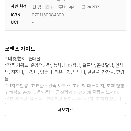
지원 환경
PC뷰어
PAPER
앱
웹
ISBN
9791169084390
UCI
-
로맨스 가이드
* 배경/분야: 현대물
*작품 키워드: 운명적사랑, 능력남, 다정남, 절륜남, 존댓말남, 연상
남, 직진녀, 다정녀, 엉뚱녀, 외유내강, 털털녀, 달달물, 잔잔물, 힐링
물
*남자주인공: 고요한 – 건축 사무소 ‘고담’의 대표이자, 도예 명장
고한봉의 손자. 사랑스럽고 긍정적인 은유에게 끌림을 느낀다.
*여자주인공: 유은유 – 한승일보 문화부 수습기자. 취재 대상보다
비밀스럽고 어른스러운 매력을 가진 그의 손자에게 관심이 간다.
더보기
* 공감 글귀: 고요한 그곳에 마치 당신과 나, 단둘뿐인 것 같았다.