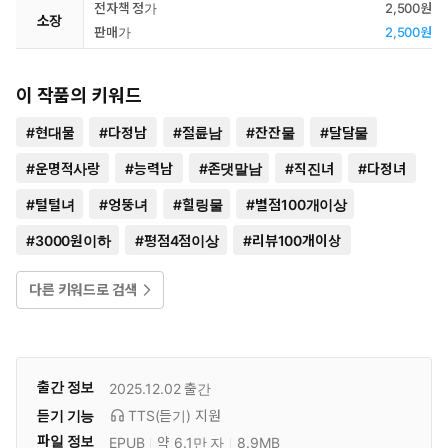
전자책 정가
2,500원
소장
판매가
2,500원
이 작품의 키워드
#
현대물
#
다정남
#
절륜남
#
잔잔물
#
달달물
#
운명적사랑
#
능력남
#
존댓말남
#
직진녀
#
다정녀
#
털털녀
#
엉뚱녀
#
힐링물
#
별점100개이상
#
3000원이하
#
평점4점이상
#
리뷰100개이상
다른 키워드로 검색
출간 정보
2025.12.02
출간
듣기 기능
TTS(듣기)
지원
파일 정보
EPUB
약 6.1만 자
8.9MB