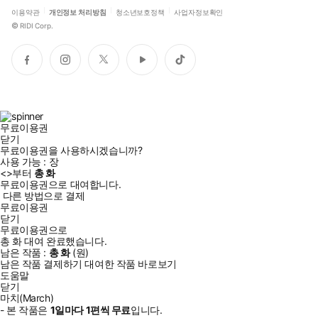
이용약관
개인정보 처리방침
청소년보호정책
사업자정보확인
©
RIDI Corp.
페
인
트
유
틱
이
스
위
튜
톡
스
타
터
브
북
그
램
무료이용권
닫기
무료이용권을 사용하시겠습니까?
사용 가능 :
장
<
>부터
총
화
무료이용권으로 대여합니다.
다른 방법으로 결제
무료이용권
닫기
무료이용권으로
총
화
대여 완료했습니다.
남은 작품 :
총
화
(
원)
남은 작품 결제하기
대여한 작품 바로보기
도움말
닫기
마치(March)
- 본 작품은
1일
마다
1
편씩 무료
입니다.