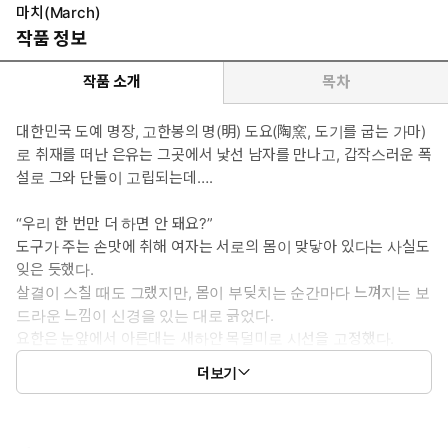
마치(March)
작품 정보
작품 소개
목차
대한민국 도예 명장, 고한봉의 명(明) 도요(陶窯, 도기를 굽는 가마)
로 취재를 떠난 은유는 그곳에서 낯선 남자를 만나고, 갑작스러운 폭
설로 그와 단둘이 고립되는데….
“우리 한 번만 더 하면 안 돼요?”
도구가 주는 손맛에 취해 여자는 서로의 몸이 맞닿아 있다는 사실도
잊은 듯했다.
살결이 스칠 때도 그랬지만, 몸이 부딪치는 순간마다 느껴지는 보
드라운 느낌이 신경을 있는 대로 긁었다.
요한은 눈앞에서 아른대는 새하얀 목덜미로 시선을 고정했다.
선이 곱고 가는 목덜미는 열에 절어 있던 밤과 다르게 티끌 한 점 없
더보기
이 깨끗했고, 몸이 들썩일 때마다 희미하게 풍겨 오는 달큼한 체취
가 차츰 짙어졌다.
이래서는 안 되는데.