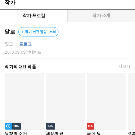
턱 아래로 밀려오는 가냘픈 곡선을 유심히 응시하던 요한의 머릿
작가
속에 문득 새하얀 목덜미에 이를 박아 넣고 싶다는 충동이 들었
다.
작가 프로필
작가 소개
그 순간 겹쳐진 손가락 사이가 땀으로 끈적해졌다.
꽉 비틀어 쥔 손가락이 더는 움직이지 못하고 허공에서 멎었다.
달로
작가 신간 알림 · 소식
“요한 씨?”
천천히 고개를 돌린 은유의 눈동자가 당혹스럽게 흔들리고 있었
링크
블로그
다.
2016.09.09
업데이트
그제야 요한은 황급히 은유에게서 몸을 떼어 냈다.
그러나 발작하듯 거세게 뛰는 심장을 그녀도 함께 느꼈을 것이다.
작가의 대표 작품
더보기
상황을 감지한 은유의 표정이 어색하게 굳어 가는 것을 보며 요한은
고개를 돌렸다.
뭐가 되었든 요한에게 유리한 상황이 아닌 건 분명했다.
동정의 순정
세상의 끝
극의 낮
결