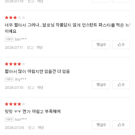
2026.07.19
신고
차단
너무 짧아서 그러나…달로님 작품답지 않게 인스탄트 파스타를 먹은 느낌
이에요
bin***
댓글
0
0
2026.07.11
신고
차단
짧아서 많이 아쉽지만 있을건 다 있음
lhy***
댓글
0
0
2026.07.10
신고
차단
밋밋 ㅜㅜ 먼가 아쉽고 부족해여
kor***
댓글
0
0
2026.07.05
신고
차단