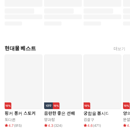
현대물 베스트
더보기
핑커 퐁커 스토커
음란한 좋은 선배
궁합을 봅시다
양의
또다른
양과람
김살구
문설
4.7
(
915
)
4.3
(
324
)
4.6
(
471
)
4