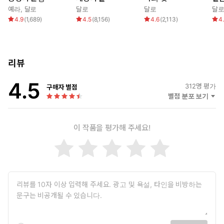
예라
,
달로
달로
달로
달
4.9
(
1,689
)
4.5
(
8,156
)
4.6
(
2,113
)
4
리뷰
4.5
312
명 평가
구매자 별점
별점 분포 보기
이 작품을 평가해 주세요!