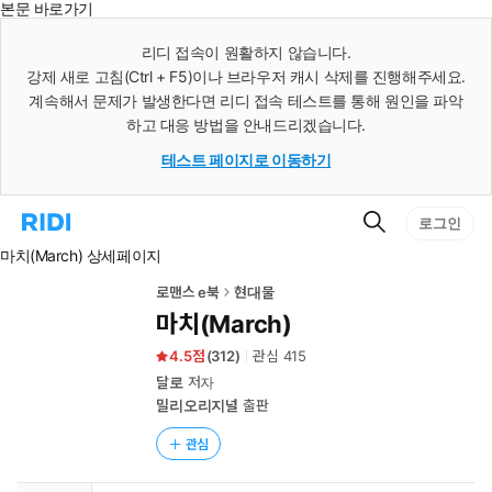
본문 바로가기
인
스
리디 접속이 원활하지 않습니다.
턴
강제 새로 고침(Ctrl + F5)이나 브라우저 캐시 삭제를 진행해주세요.
트
검
계속해서 문제가 발생한다면 리디 접속 테스트를 통해 원인을 파악
색
하고 대응 방법을 안내드리겠습니다.
테스트 페이지로 이동하기
검
리
로그인
색
디
마치(March) 상세페이지
홈
으
로
로맨스 e북
현대물
이
마치(March)
동
4.5
(
312
)
관심
415
달로
저자
밀리오리지널
출판
관심