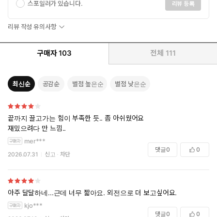
스포일러가 있습니다.
리뷰 등록
리뷰 작성 유의사항
구매자
103
전체
111
최신순
공감순
별점 높은순
별점 낮은순
끝까지 끌고가는 힘이 부족한 듯.. 좀 아쉬웠어요
재밌으려다 만 느낌..
mer***
댓글
0
0
2026.07.31
신고
차단
아주 달달하네...근데 너무 짧아요. 외전으로 더 보고싶어요.
kjo***
댓글
0
0