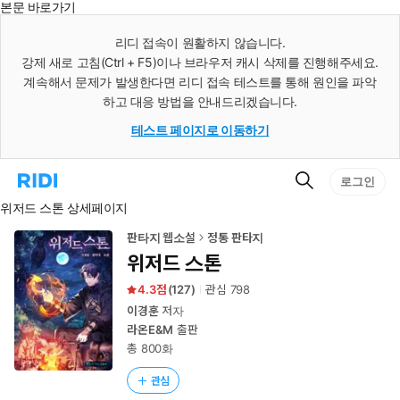
본문 바로가기
인
스
리디 접속이 원활하지 않습니다.
턴
강제 새로 고침(Ctrl + F5)이나 브라우저 캐시 삭제를 진행해주세요.
트
검
계속해서 문제가 발생한다면 리디 접속 테스트를 통해 원인을 파악
색
하고 대응 방법을 안내드리겠습니다.
테스트 페이지로 이동하기
검
리
로그인
색
디
위저드 스톤 상세페이지
홈
으
로
판타지 웹소설
정통 판타지
이
위저드 스톤
동
4.3
(
127
)
관심
798
이경훈
저자
라온E&M
출판
총 800화
관심