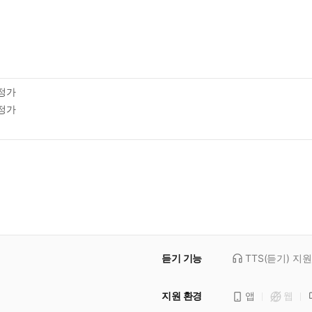
정가
정가
듣기 기능
TTS(듣기)
지원
지원 환경
앱
웹