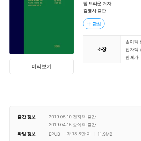
팀 브라운
저자
김영사
출판
관심
종이책 
소장
전자책 
판매가
미리보기
출간 정보
2019.05.10
전자책 출간
2019.04.15
종이책 출간
파일 정보
약 18.8만 자
EPUB
11.9MB