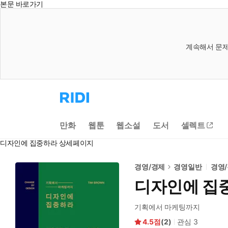
본문 바로가기
계속해서 문제
리
디
홈
으
만화
웹툰
웹소설
도서
셀렉트
로
이
디자인에 집중하라 상세페이지
동
경영/경제
경영일반
경영
디자인에 집
기획에서 마케팅까지
4.5
(
2
)
관심
3