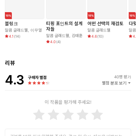
블링크
티핑 포인트의 설계
어떤 선택의 재검토
다
자들
말콤 글래드웰
,
이무열
말콤 글래드웰
말콤
말콤 글래드웰
,
김태훈
4.1
(
14
)
4.6
(
10
)
4
4.0
(
4
)
리뷰
4.3
40
명 평가
구매자 별점
별점 분포 보기
이 작품을 평가해 주세요!