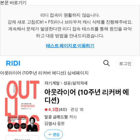
본문 바로가기
인
스
리디 접속이 원활하지 않습니다.
턴
강제 새로 고침(Ctrl + F5)이나 브라우저 캐시 삭제를 진행해주세요.
트
검
계속해서 문제가 발생한다면 리디 접속 테스트를 통해 원인을 파악
색
하고 대응 방법을 안내드리겠습니다.
테스트 페이지로 이동하기
검
리
로그인
색
디
아웃라이어 (10주년 리커버 에디션) 상세페이지
홈
으
로
자기계발
성공/삶의자세
이
아웃라이어 (10주년 리커버 에
동
디션)
4.3
(
40
)
관심
18
말콤 글래드웰
저자
김영사
출판
관심