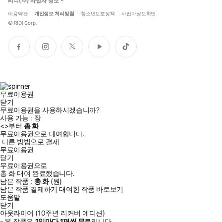
리디(주) 사업자 정보
이용약관
개인정보 처리방침
청소년보호정책
사업자정보확인
©
RIDI Corp.
페
인
트
유
틱
이
스
위
튜
톡
스
타
터
브
북
그
램
무료이용권
닫기
무료이용권을 사용하시겠습니까?
사용 가능 :
장
<
>부터
총
화
무료이용권으로 대여합니다.
다른 방법으로 결제
무료이용권
닫기
무료이용권으로
총
화
대여 완료했습니다.
남은 작품 :
총
화
(
원)
남은 작품 결제하기
대여한 작품 바로보기
도움말
닫기
아웃라이어 (10주년 리커버 에디션)
- 본 작품은
1일
마다
1
편씩 무료
입니다.