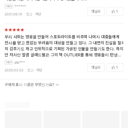
******
하지만 읽어보고 충격을 받았습니다.1만시간의 법칙은 근성과 노력을 말
댓글
0
1
2021.06.10
신고
차단
하는것이 아닌 가정환경에 관한 문제였기 때문입니다.
천재들을 천재로 만들어주는건 재능의 영향도 있지만 그런재능을 개발할
수있는 환경, 즉 특정분야의 1만시간을 연습할수있는 환경을 제공할수있
는 부모밑에서 자란 아이가 천재로서 만들어진다는 내용이였습니다.
우리 사회는 영웅을 만들어 스포트라이트를 비추며 나머지 대중들에게
찬사를 얻고 한없는 부러움의 대상을 만들고 있다. 그 내면의 진실을 철저
이뿐만아니라 높은 지능의 차이가 천재를 만드는가? 화용론을 능숙하게
히 감추기도 하고 인위적으로 기획된 가공된 인물을 만들기도 한다. 하지
사용하게 만들어주는 실용지능에 대한 가정교육에 설명은 정말 마음에
만 저자인 말콤 글래드웰은 그의 책 OUTLIER를 통해 영웅들이 탄생되기
와닿았습니다.
까지 그들의 노력과 천재성도 있지만, 가족 및 사회가 영웅에게 준 특별한
alb***
기회, 문화적 유산의 혜택이 그들을 만든 가장 중요한 사실임을 입증하고
댓글
0
1
2020.03.02
신고
차단
이 책은 분명 20대 30대분들께도 훌륭한책으로 소개할수있겠지만 아이
있다. 작은 성공이라도 이뤄 본 사람들은 이 책을 읽으면서 크게 공감할
를 키우는 부모가 읽어보는게 더 좋을거라 생각합니다.
수 있으리라 생각한다.
아이를 키우는데에 있어 가정교육의 방향성을 정하는데 상당한 도움이
구매자 표시 기준은 무엇인가요?
될것같다고 개인적으로는 생각합니다.
이 책을 읽으면서 번역하신 작가님의 기울인 노력에 감사하며 매끄러운
문장력에 번역작가로서의 대성을 기대해 본다. 흥미롭게 일사천리로 읽
저는 이 책을 읽고 슬퍼졌습니다.마치 최후통첩처럼 느꼈습니다.
었던 책입니다. 감사합니다.
하루에 8시간을 일한다는가정하에 주6일+2시간을 즉 일주일에 50시간
을 연습한다면 한달의200시간 일년의 2400시간 2년에4800시간 4년
에 도달해야 9600시간을 달성할수있으며