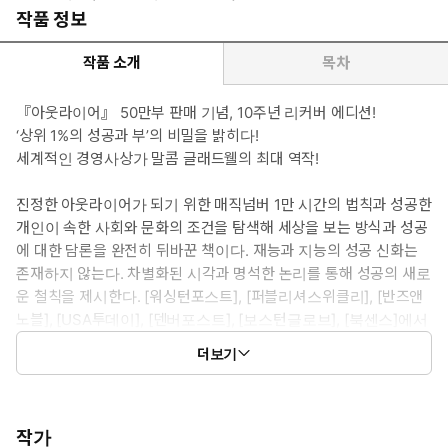
작품 정보
작품 소개
목차
『아웃라이어』 50만부 판매 기념, 10주년 리커버 에디션!
‘상위 1%의 성공과 부’의 비밀을 밝히다!
세계적인 경영사상가 말콤 글래드웰의 최대 역작!
진정한 아웃라이어가 되기 위한 매직넘버 1만 시간의 법칙과 성공한
개인이 속한 사회와 문화의 조건을 탐색해 세상을 보는 방식과 성공
에 대한 담론을 완전히 뒤바꾼 책이다. 재능과 지능의 성공 신화는
존재하지 않는다. 차별화된 시각과 명석한 논리를 통해 성공의 새로
운 철칙을 제시한다. [워싱턴포스트], [퍼블리셔스위클리], [반즈앤
노블], [USA투데이], [덴버포스트], [보스턴글로브], [북센스]에서
1위를 했으며 조선일보, 동아일보, 한겨레, 한국일보 올해의 책으
더보기
로 선정되었고 삼성경제연구소 CEO 필독서, LG CEO 추천도서
이다.
작가