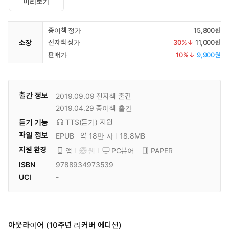
미리보기
종이책 정가
15,800원
소장
전자책 정가
30
%↓
11,000원
판매가
10
%↓
9,900원
출간 정보
2019.09.09
전자책 출간
2019.04.29
종이책 출간
듣기 기능
TTS(듣기)
지원
파일 정보
EPUB
약 18만 자
18.8MB
지원 환경
PC뷰어
PAPER
앱
웹
ISBN
9788934973539
UCI
-
아웃라이어 (10주년 리커버 에디션)