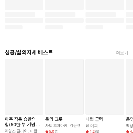
성공/삶의자세 베스트
더보기
아주 작은 습관의
운의 그릇
내면 근력
운명
힘(50만 부 기념 스
사토 후미아키
,
김윤경
짐 머피
박
페셜 에디션)
제임스 클리어
,
이한이
5.0
(
1
)
4.2
(
9
)
4.