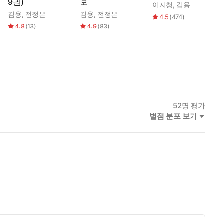
9권)
보
이지청
,
김용
김용
,
전정은
김용
,
전정은
4.5
(
474
)
4.8
(
13
)
4.9
(
83
)
52
명 평가
별점 분포 보기