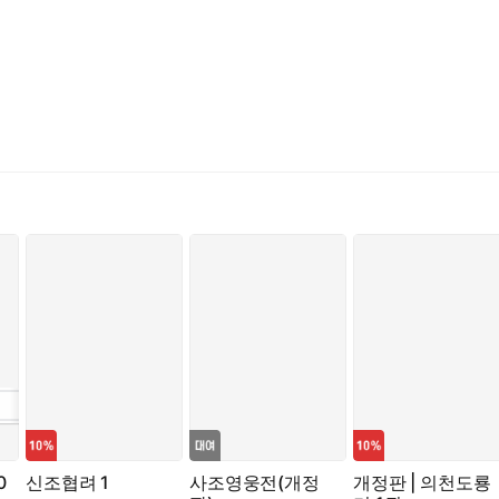
0
신조협려 1
사조영웅전(개정
개정판 | 의천도룡