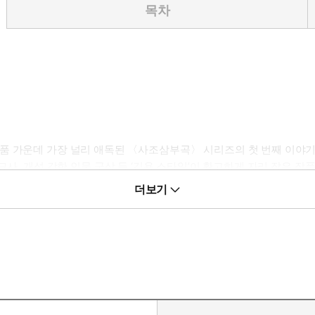
목차
품 가운데 가장 널리 애독된 〈사조삼부곡〉 시리즈의 첫 번째 이야기가
묘사, 개성 강한 인물 군상 등 ‘김용 스타일’이 확고하게 자리 잡은 작
은 중원과 사막을 무대로 펼쳐지는 의인 협객들의 호쾌한 모험과 대결까지
더보기