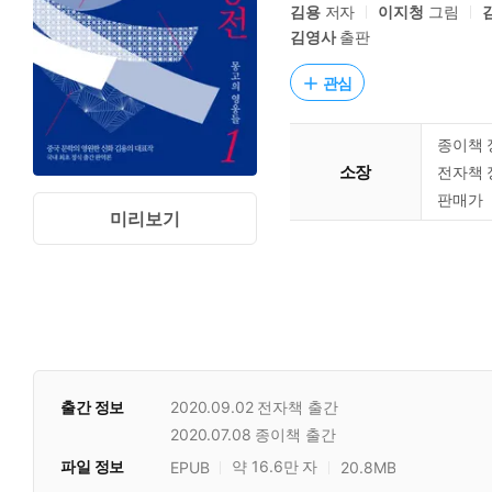
김용
저자
이지청
그림
김영사
출판
관심
종이책 
소장
전자책 
판매가
미리보기
출간 정보
2020.09.02
전자책 출간
2020.07.08
종이책 출간
파일 정보
약 16.6만 자
EPUB
20.8MB