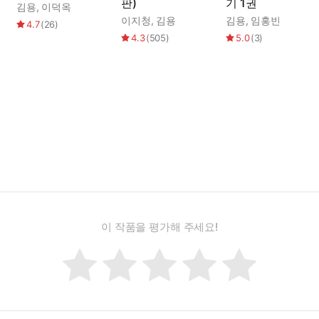
판)
기 1권
김용
,
이덕옥
이지청
,
김용
김용
,
임홍빈
4.7
(
26
)
4.3
(
505
)
5.0
(
3
)
이 작품을 평가해 주세요!