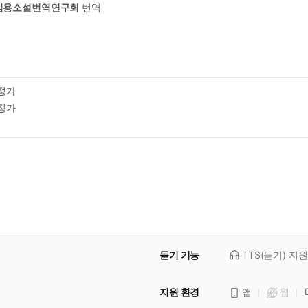
김용소설번역연구회
번역
정가
정가
듣기 기능
TTS(듣기)
지원
지원 환경
앱
웹