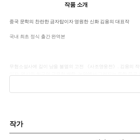
작품 소개
중국 문학의 찬란한 금자탑이자 영원한 신화 김용의 대표작
국내 최초 정식 출간 완역본
무협소설사에 길이 남을 불멸의 고전 《사조영웅전》. 김용의 작
이자, 역사와 허구의 교묘한 배합, 눈앞에서 그려지는 듯한 무공 
영웅들을 통해 되새기는 진정한 도(道)와 의(義)의 의미! 드넓
서 되살아난다!
작가