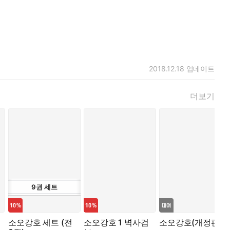
2018.12.18
업데이트
더보기
9
권
세트
소오강호 세트 (전
소오강호 1 벽사검
소오강호(개정판)