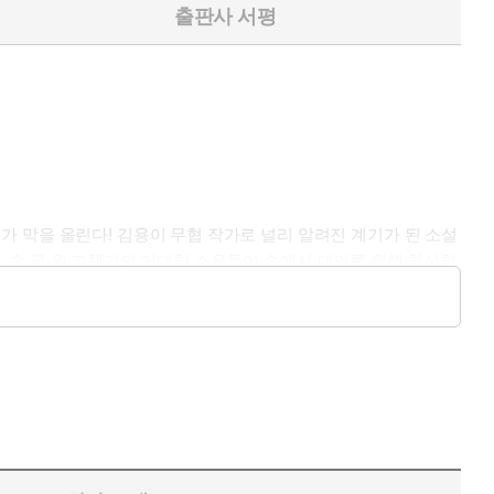
출판사 서평
 막을 올린다! 김용이 무협 작가로 널리 알려진 계기가 된 소설
품. 송·금·원 교체기의 거대한 소용돌이 속에서 대의를 위해 헌신한
. 격동하는 중국 역사의 한 페이지가 신필(神筆) 김용의 붓끝에