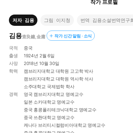
작가 프로필
저자
김용
그림
이지청
번역
김용소설번역연구
김용
작가 신간 알림 · 소식
查良鏞,金庸
국적
중국
출생
1924년 2월 6일
사망
2018년 10월 30일
학력
캠브리지대학교 대학원 고고학 박사
캠브리지대학교 대학원 역사학 석사
소주대학교 국제법학 학사
경력
영국 캠브리지대학교 명예교수
일본 소카대학교 명예교수
중국 홍콩폴리테크닉대학교 명예교수
중국 쓰촨대학교 명예교수
캐나다 브리티시컬럼비아대학교 명예교수
중국 홍콩대학교 명예교수