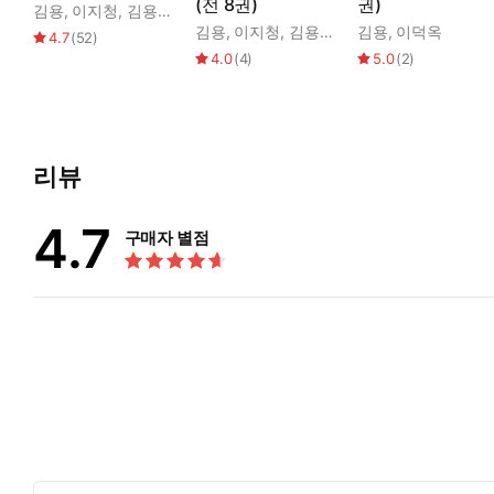
(전 8권)
권)
김용
,
이지청
,
김용소설번역연구회
김용
,
이지청
,
김용소설번역연구회
김용
,
이덕옥
4.7
(
52
)
4.0
(
4
)
5.0
(
2
)
리뷰
4.7
구매자 별점