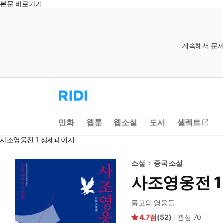
본문 바로가기
계속해서 문제
리
디
홈
으
만화
웹툰
웹소설
도서
셀렉트
로
이
사조영웅전 1 상세페이지
동
소설
중국 소설
사조영웅전 1
몽고의 영웅들
4.7
(
52
)
관심
70