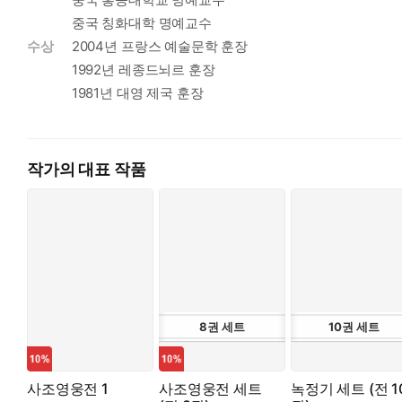
중국 칭화대학 명예교수
수상
2004년 프랑스 예술문학 훈장
1992년 레종드뇌르 훈장
1981년 대영 제국 훈장
작가의 대표 작품
8
권
세트
10
권
세트
사조영웅전 1
사조영웅전 세트
녹정기 세트 (전 1