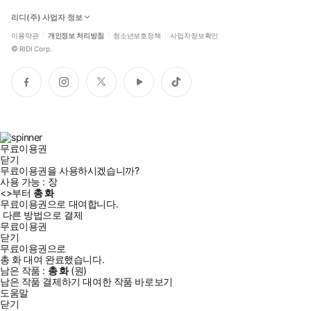
리디(주) 사업자 정보
이용약관
개인정보 처리방침
청소년보호정책
사업자정보확인
©
RIDI Corp.
페
인
트
유
틱
이
스
위
튜
톡
스
타
터
브
북
그
램
무료이용권
닫기
무료이용권을 사용하시겠습니까?
사용 가능 :
장
<
>부터
총
화
무료이용권으로 대여합니다.
다른 방법으로 결제
무료이용권
닫기
무료이용권으로
총
화
대여 완료했습니다.
남은 작품 :
총
화
(
원)
남은 작품 결제하기
대여한 작품 바로보기
도움말
닫기