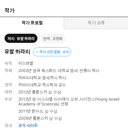
이번 특별판에는 2011년 원서 출간 이후 10년을 돌아보고 위기 상황
을 맞은 인류에게 건네는 제언이 특별 서문으로 수록되었다. 현재 인
작가
류는 그 어느 때보다 어려운 상황을 맞고 있다. 난국을 헤쳐나가기
위해 무엇을 해야 할까? 저자는 더 나은 세상을 위한 키워드로 ‘인간
작가 프로필
작가 소개
이해’를 강조한다. 출간 10주년 서문이지만 글로벌 베스트셀러를 출
간한 개인적인 소회보다는 유례없는 난관을 헤쳐나가기 위해 동료
저자
유발 하라리
번역
조현욱
사피엔스에게 전하는 호소가 담겨 있다.
유발 하라리
작가 신간 알림 · 소식
국적
이스라엘
학력
2002년 영국 옥스퍼드 대학교 중세 전쟁사 박사
히브리대학교 중세역사 학사
경력
히브리대학교 역사학과 교수
데뷔
2012년 폴론스키 상 수상
수상
2012년 영 이스라엘 아카데미 오브 사이언스(Young Israeli
Academy of Sciences) 선정
2011년 몬카도 상 수상
2009년 폴론스키 상 수상
링크
공식 사이트