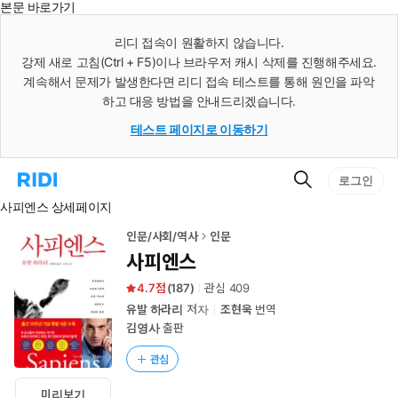
본문 바로가기
인
스
리디 접속이 원활하지 않습니다.
턴
강제 새로 고침(Ctrl + F5)이나 브라우저 캐시 삭제를 진행해주세요.
트
검
계속해서 문제가 발생한다면 리디 접속 테스트를 통해 원인을 파악
색
하고 대응 방법을 안내드리겠습니다.
테스트 페이지로 이동하기
검
리
로그인
색
디
사피엔스 상세페이지
홈
으
로
인문/사회/역사
인문
이
사피엔스
동
4.7
(
187
)
관심
409
유발 하라리
저자
조현욱
번역
김영사
출판
관심
미리보기