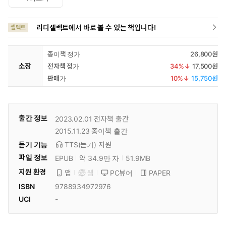
리디셀렉트에서 바로 볼 수 있는 책입니다!
셀렉트
종이책 정가
26,800원
소장
전자책 정가
34
%↓
17,500원
판매가
10
%↓
15,750원
출간 정보
2023.02.01
전자책 출간
2015.11.23
종이책 출간
듣기 기능
TTS(듣기)
지원
파일 정보
EPUB
약 34.9만 자
51.9MB
지원 환경
PC뷰어
PAPER
앱
웹
ISBN
9788934972976
UCI
-