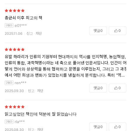
총균쇠 이후 최고의 책
e01***
댓글
0
0
2025.11.06
신고
차단
유발 하라리가 인류의 기원부터 현대까지의 역사를 인지혁명, 농업혁명,
인류의 통합, 과학혁명이라는 네 축으로 풀어낸 인문서입니다. 인간이 어
떻게 언어와 상상력을 통해 협력하고 문명을 이루었는지, 그리고 그 과정
에서 어떤 희생과 변화가 있었는지를 냉철하게 분석합니다. 특히 “역사는
개인의 행복과 무관하게 흘러왔다”는 통찰은 독자에게 깊은 성찰을 안겨
ren***
줍니다. 단순한 연표가 아닌, 오늘의 인간을 만든 이야기로서 인류사를 새
댓글
0
0
2025.09.30
신고
차단
롭게 바라보게 하는 책입니다
읽고싶었던 책인데 덕분에 잘 읽었습니다
rla***
댓글
0
0
2025.08.30
신고
차단