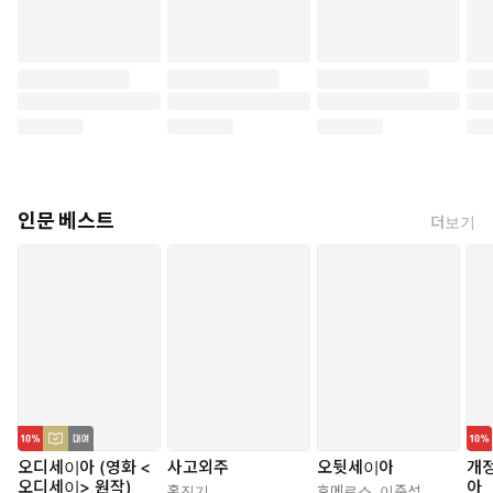
인문 베스트
더보기
오디세이아 (영화 <
사고외주
오뒷세이아
개정
오디세이> 원작)
아
홍진기
호메로스
,
이준석