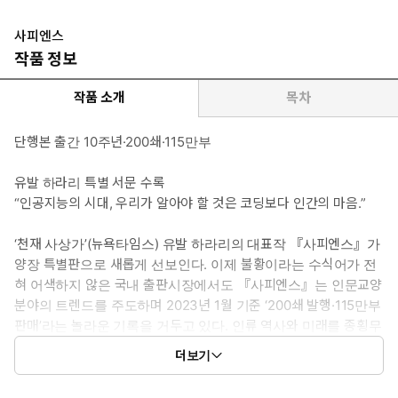
사피엔스
작품 정보
작품 소개
목차
단행본 출간 10주년·200쇄·115만부
유발 하라리 특별 서문 수록
“인공지능의 시대, 우리가 알아야 할 것은 코딩보다 인간의 마음.”
‘천재 사상가’(뉴욕타임스) 유발 하라리의 대표작 『사피엔스』가
양장 특별판으로 새롭게 선보인다. 이제 불황이라는 수식어가 전
혀 어색하지 않은 국내 출판시장에서도 『사피엔스』는 인문교양
분야의 트렌드를 주도하며 2023년 1월 기준 ‘200쇄 발행·115만부
판매’라는 놀라운 기록을 거두고 있다. 인류 역사와 미래를 종횡무
진 가로지르는 『사피엔스』의 통찰은 불확실하고 복잡한 세계를
더보기
이해하고 대비하는 데 반드시 필요하다.