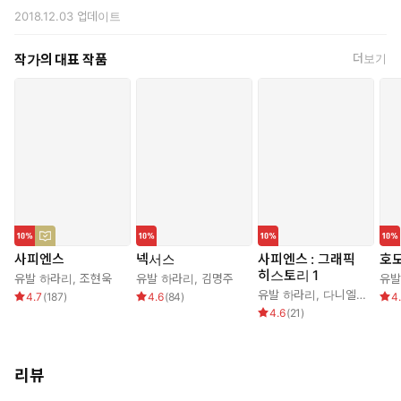
2018.12.03
업데이트
작가의 대표 작품
더보기
사피엔스
넥서스
사피엔스 : 그래픽
호
히스토리 1
유발 하라리
,
조현욱
유발 하라리
,
김명주
유발
유발 하라리
,
다니엘 카사나브
4.7
(
187
)
4.6
(
84
)
4
4.6
(
21
)
리뷰