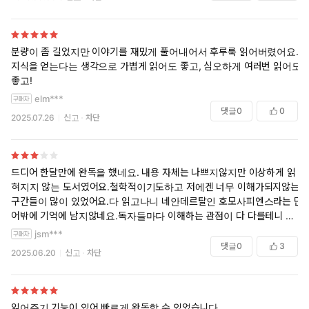
분량이 좀 길었지만 이야기를 재밌게 풀어내어서 후루룩 읽어버렸어요.
지식을 얻는다는 생각으로 가볍게 읽어도 좋고, 심오하게 여러번 읽어도
좋고!
elm***
댓글
0
0
2025.07.26
신고
차단
드디어 한달만에 완독을 했네요. 내용 자체는 나쁘지않지만 이상하게 읽
혀지지 않는 도서였어요.철학적이기도하고 저에겐 너무 이해가되지않는
구간들이 많이 있었어요.다 읽고나니 네안데르탈인 호모사피엔스라는 단
어밖에 기억에 남지않네요.독자들마다 이해하는 관점이 다 다를테니 평
점이 이렇게 좋은거겠죠. 그래도 이 어려운도서를 참고 완독한 내 자신이
jsm***
대단하다고 생각합니다.몇번 읽어야 이해가 가려나요. 그럴자신은 없지
댓글
0
3
2025.06.20
신고
차단
만요
읽어주기 기능이 있어 빠르게 완독할 수 있었습니다