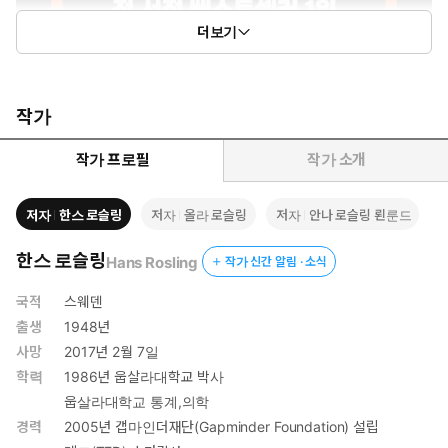
더보기
작가
작가 프로필
작가 소개
저자
한스 로슬링
저자
올라 로슬링
저자
안나 로슬링 뢴룬드
한스 로슬링
Hans Rosling
작가 신간 알림 · 소식
국적
스웨덴
출생
1948년
사망
2017년 2월 7일
학력
1986년 웁살라대학교 박사
웁살라대학교 통계,의학
경력
2005년 갭마인더재단(Gapminder Foundation) 설립