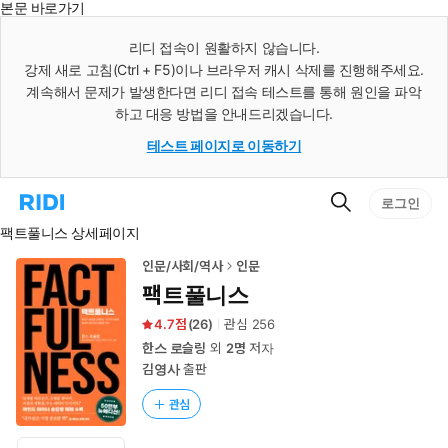
본문 바로가기
인
스
리디 접속이 원활하지 않습니다.
턴
강제 새로 고침(Ctrl + F5)이나 브라우저 캐시 삭제를 진행해주세요.
트
검
계속해서 문제가 발생한다면 리디 접속 테스트를 통해 원인을 파악
색
하고 대응 방법을 안내드리겠습니다.
테스트 페이지로 이동하기
검
리
로그인
색
디
팩트풀니스 상세페이지
홈
으
로
인문/사회/역사
인문
이
팩트풀니스
동
4.7
(
26
)
관심
256
한스 로슬링
외
2명
저자
김영사
출판
관심