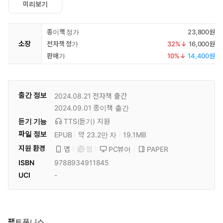
미리보기
종이책 정가
23,800원
소장
전자책 정가
32
%↓
16,000원
판매가
10
%↓
14,400원
출간 정보
2024.08.21
전자책 출간
2024.09.01
종이책 출간
듣기 기능
TTS(듣기)
지원
파일 정보
EPUB
약 23.2만 자
19.1MB
지원 환경
PC뷰어
PAPER
앱
웹
ISBN
9788934911845
UCI
-
팩트풀니스