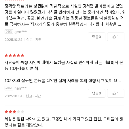
정확한 팩트와는 상관없이 직관적으로 사실인 것처럼 받아들이고 있던
것들이 얼마나 많았던가 다시금 반성하게 만드는 충격적인 책이었다. 쓸
데없는 걱정, 공포, 불안감을 갖게 하는 잘못된 정보들을 ‘사실충실성’으
로 극복하자는 저자의 의도가 충분히 설득력있게 다가왔다. 세상을 극단
적으로 이분화하여 생각하고 모든 원인을 거기에 끼워맞춰 설명하려고
geo***
하는 간극 본능, 나쁜 소식에 훨씬 솔깃해하고 지나치게 걱정하는 부정 본
댓글
0
1
2025.10.24
신고
차단
능, 불안한 상황에 앞으로도 쭉 계속될거라며 부정적으로 바라보는 직선
본능과 공포 본눙, 지금 당장 문제를 해결하지 않으면 큰일 날 것이라 단
정하는 다급함 본능 등에 의해서 불안한 마음에 급작스럽게 행동하기보
다는 평정심과 마음의 여유, 안정을 찾기위해 노력하라는 저자의 메세지
사람들이 특정 사안에 대해서 느낌을 사실로 인식하게 되는 비합리적 본
가 흡사 자기계발서 같은 느낌도 있었다.
능 10가지를 다룬 책.
특히 크게 공감했던 부분은 일반화 본능과 단일 관점 본능에 대한 설명이
10가지의 잘못된 본능을 다양한 실제 사례를 통해 설명하고 있어 요즘 같
었다.
이 정보 범람에 따른 잘못된 판단을 하기 쉬운 요즘 올바른 시각을 갖는데
han***
세상을 간편하고 빠르게 이해하기 위해서는 적절한 범주화를 통해 일반
많은 도움을 줍니다.
댓글
0
1
2025.10.19
신고
차단
화해서 받아들이는 것일텐데, 그러다보면 각각 개별적인 존재들이 가지
고 있는 독특함과 특별함을 간과하거나 결과적으로 잘못된 판단을 하게
하지만, 언제나 그렇듯 이론과 실전은 엄연히 다르기에 올바른 판단을 하
될 수도 있다. 저자는 우리가 생각하는 여러 가지 단순한 범주 중 어떤 것
기 위해선 스스로 단련시키는 수밖에 없네요.
에 오해의 소지가 있는지 알고, 그 범주를 좀 더 나은 것으로 대채하기 위
세상은 점점 나아지고 있고, 그동안 내가 가지고 있던 편견, 오해들이 많
한 최고의 방법으로 ‘여행’을 들었다. 물론 세계 보건을 연구하는 학생들
았다는 점을 깨달았다.
에게 조언한 것이지만, 직접 가서 보고 체험하는 것으로 각각 개벌적인 상