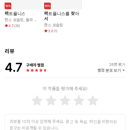
팩트풀니스
팩트풀니스를 찾아
서
한스 로슬링
,
올라 로슬링
,
안나 로슬링 뢴룬드
한스 로슬링
4.7
(
26
)
3.0
(
1
)
리뷰
4.7
26
명 평가
구매자 별점
별점 분포 보기
이 작품을 평가해 주세요!