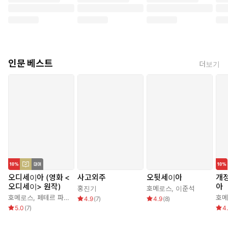
계를 이해하기 위한 13가지 문제에서 인간의 평균 정답률은 16%,
침팬지는 33%. 우리는 왜 침팬지를 이기지 못하는가? 똑똑하고
현명한 사람일수록 세상의 참모습을 정확히 알지 못한다! ‘느낌’을
‘사실’로 인식하는 인간의 비합리적 본능 10가지를 밝히고, 우리의
착각과 달리 세상이 나날이 진보하고 있음을 명확한 데이터와 통계
로 증명한 놀라운 통찰. 세상을 바라보는 방식을 바꾸고 미래의 위기
인문 베스트
더보기
와 기회에 대처하기 위해 반드시 읽어야 할 필독서.
오디세이아 (영화 <
사고외주
오뒷세이아
개정
오디세이> 원작)
아
홍진기
호메로스
,
이준석
호메로스
,
페테르 파울 루벤스
,
박문재
호
4.9
(
7
)
4.9
(
8
)
5.0
(
7
)
4