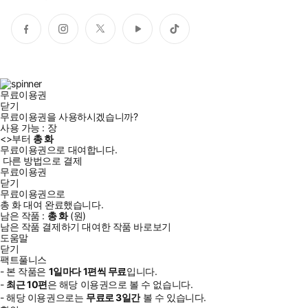
페
인
트
유
틱
이
스
위
튜
톡
스
타
터
브
북
그
램
무료이용권
닫기
무료이용권을 사용하시겠습니까?
사용 가능 :
장
<
>부터
총
화
무료이용권으로 대여합니다.
다른 방법으로 결제
무료이용권
닫기
무료이용권으로
총
화
대여 완료했습니다.
남은 작품 :
총
화
(
원)
남은 작품 결제하기
대여한 작품 바로보기
도움말
닫기
팩트풀니스
- 본 작품은
1일
마다
1
편씩 무료
입니다.
-
최근
10편
은 해당 이용권으로 볼 수 없습니다.
- 해당 이용권으로는
무료로
3일
간
볼 수 있습니다.