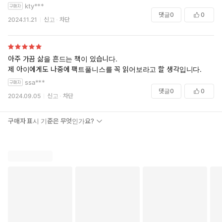
kty***
황이 가지는 특별함을 경험하라는 의미로 받아들인다면 일반인들에게도
댓글
0
0
충분히 설득력있는 방법이 될 수 있을 듯 하다.
2024.11.21
신고
차단
단일 관점 본능 또한 쉽게 빠져들 수 있고 그 폐해 또한 상당히 심각한 결
과를 초래할 수 있는 경우가 아닌가 싶다. 한 가지 방향으로만 사물을 바
라보면서 그것이 다른 많은 것을 훌륭하게 설명한다거나 다른 많은 것의
아주 가끔 삶을 흔드는 책이 있습니다.
훌륭한 해결책이 된다는 느낌, 스스로 모든 것을 명쾌하게 이해한다고 생
제 아이에게도 나중에 팩트풀니스를 꼭 읽어보라고 할 생각입니다.
각하기가 얼마나 쉬운가. 마치 흔들림 없는 나침반처럼. 바늘 끝이 쉼없이
ssa***
떨리지 않는 나침반은 기능을 상실한 것이라는 사실은 참으로 아이러니
댓글
0
0
2024.09.05
신고
차단
하다. 저자는 단일 관점 본능을 억제하기 위해서는 ‘망치가 아닌 연장 통
을 준비하라’는 조언을 덧붙인다.
구매자 표시 기준은 무엇인가요?
“ 도구를 잘 다룬다면 그 도구를 지나치게 자주 사용하고 싶을 수 있다. 문
제를 깊이 분석하다 보면, 그 문제나 내 해결책의 중요성을 과장할 수 있
다. 모든 것에 사용하는 하나의 도구는 없다는 점을 명심하라. 내가 좋아
하는 생각이 망치라면, 드라이버나 스페너 또는 줄자를 가진 동료를 찾아
보라. 다른 분야의 생각도 마다하지 마라. ”
내가 선호하는 이해방식과 다른 사람들과도 적극적으로 교류하고 의견을
나눠야 한다는 말일텐데, 그게 정말 쉽지 않다는 사실. 튼튼한 ‘내 생각’을
가지는 것도 중요하지만 아울러 그 생각이 언제라도 개선되고 변화될 수