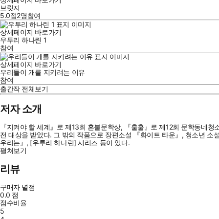
브릿지
5.0점
2
명
참여
상세페이지 바로가기
우투리 하나린 1
참여
상세페이지 바로가기
우리들이 개를 지키려는 이유
참여
출간작 전체보기
저자 소개
『지켜야 할 세계』로 제13회 혼불문학상, 『훌훌』로 제12회 문학동네청
전 대상을 받았다. 그 밖의 작품으로 장편소설 『화이트 타운』, 청소년 소설
우리는』, [우투리 하나린] 시리즈 등이 있다.
펼쳐보기
리뷰
구매자 별점
0.0
점
점수비율
5