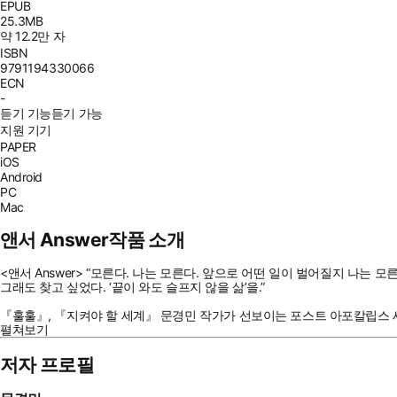
EPUB
25.3MB
약 12.2만 자
ISBN
9791194330066
ECN
-
듣기 기능
듣기 가능
지원 기기
PAPER
iOS
Android
PC
Mac
앤서 Answer
작품 소개
<앤서 Answer>
“모른다. 나는 모른다. 앞으로 어떤 일이 벌어질지 나는 모른
그래도 찾고 싶었다. ‘끝이 와도 슬프지 않을 삶’을.”
『훌훌』, 『지켜야 할 세계』 문경민 작가가 선보이는 포스트 아포칼립스 
펼쳐보기
저자 프로필