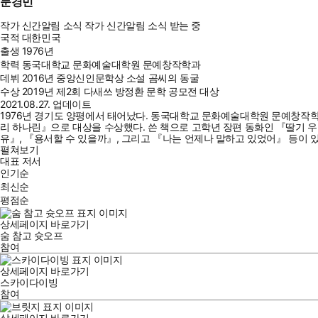
문경민
작가 신간알림
소식
작가 신간알림
소식 받는 중
국적
대한민국
출생
1976년
학력
동국대학교 문화예술대학원 문예창작학과
데뷔
2016년 중앙신인문학상 소설 곰씨의 동굴
수상
2019년 제2회 다새쓰 방정환 문학 공모전 대상
2021.08.27. 업데이트
1976년 경기도 양평에서 태어났다. 동국대학교 문화예술대학원 문예창작학과
리 하나린』으로 대상을 수상했다. 쓴 책으로 고학년 장편 동화인 『딸기 우유 
유』, 『용서할 수 있을까』, 그리고 『나는 언제나 말하고 있었어』 등이 
펼쳐보기
대표 저서
인기순
최신순
평점순
상세페이지 바로가기
숨 참고 슛오프
참여
상세페이지 바로가기
스카이다이빙
참여
상세페이지 바로가기