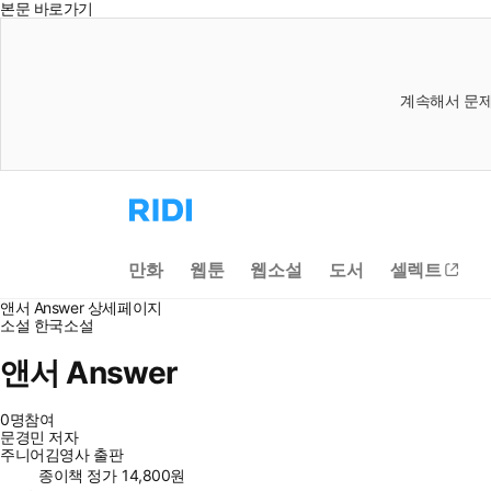
본문 바로가기
계속해서 문제
리
디
홈
으
만화
웹툰
웹소설
도서
셀렉트
로
이
앤서 Answer 상세페이지
동
소설
한국소설
앤서 Answer
0명
참여
문경민
저자
주니어김영사
출판
종이책 정가
14,800
원