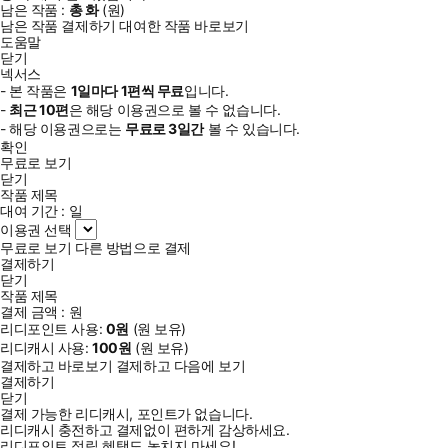
남은 작품 :
총
화
(
원)
남은 작품 결제하기
대여한 작품 바로보기
도움말
닫기
넥서스
- 본 작품은
1일
마다
1
편씩 무료
입니다.
-
최근
10편
은 해당 이용권으로 볼 수 없습니다.
- 해당 이용권으로는
무료로
3일
간
볼 수 있습니다.
확인
무료로 보기
닫기
작품 제목
대여 기간 :
일
이용권 선택
무료로 보기
다른 방법으로 결제
결제하기
닫기
작품 제목
결제 금액 :
원
리디포인트 사용:
0
원
(
원 보유)
리디캐시 사용:
100
원
(
원 보유)
결제하고 바로보기
결제하고 다음에 보기
결제하기
닫기
결제 가능한 리디캐시, 포인트가 없습니다.
리디캐시 충전하고 결제없이 편하게 감상하세요.
리디포인트 적립 혜택도 놓치지 마세요!