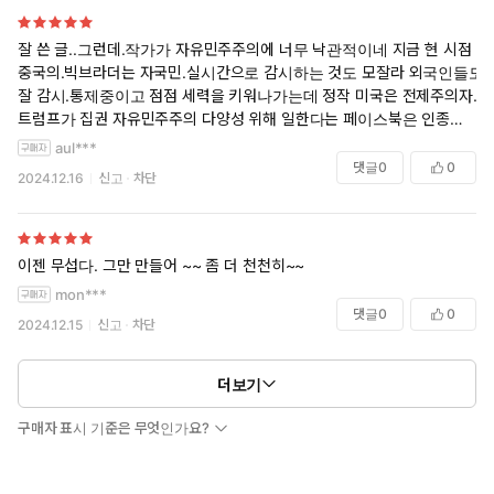
는 생존과 번영의 길을 찾을 수 있을까?
잘 쓴 글..그런데.작가가 자유민주주의에 너무 낙관적이네 지금 현 시점
상아탑 속 자신의 방에만 안주하지 않고 정치학, 종교학, 매체학, 진
중국의.빅브라더는 자국민.실시간으로 감시하는 것도 모잘라 외국인들도
화생물학, 컴퓨터과학 등 다양한 학제 간 지식을 습득해온 하라리
잘 감시.통제중이고 점점 세력을 키워나가는데 정작 미국은 전제주의자.
교수의 독창적인 역사적 시각과 스토리텔링은 인류를 위한 중요한
트럼프가 집권 자유민주주의 다양성 위해 일한다는 페이스북은 인종청소
선택의 순간에 빛을 발한다. 『사피엔스』 『호모 데우스』에서 펼
에 이용당하고 ㅋㅋㅋ 민주주의가 더 빨리.무너질 거 같은데?
aul***
쳤던 그의 논지가 ‘정보’를 중심으로 통합되어 더 정교하게 실체를
댓글
0
0
2024.12.16
신고
차단
드러내는 『넥서스』에서 우리는 하라리 교수의 도저한 ‘현실주
의’적 해법을 만난다. 비인간 지능이 우리의 존재를 위협하는 현재,
우리는 실수할 여유가 없다.
이젠 무섭다. 그만 만들어 ~~ 좀 더 천천히~~
mon***
댓글
0
0
2024.12.15
신고
차단
더보기
구매자 표시 기준은 무엇인가요?