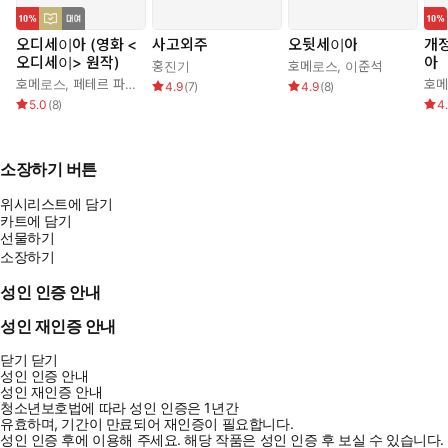
오디세이아 (영화 <
사고외주
오뒷세이아
개정
오디세이> 원작)
아
홍진기
호메로스
,
이준석
호메로스
,
페테르 파울 루벤스
,
박문재
호
4.9
(
7
)
4.9
(
8
)
5.0
(
8
)
4
소장하기 버튼
위시리스트에 담기
카트에 담기
선물하기
소장하기
성인 인증 안내
성인 재인증 안내
닫기
닫기
성인 인증 안내
성인 재인증 안내
청소년보호법에 따라 성인 인증은 1년간
유효하며, 기간이 만료되어 재인증이 필요합니다.
성인 인증 후에 이용해 주세요.
해당 작품은 성인 인증 후 보실 수 있습니다.