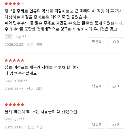
정보를 주제로 인류의 역사를 되짚어보고 근 미래의 AI 혁명 이 후 까지
예상하는 과정을 흥미로운 이야기로 잘 들었습니다.
AI와 민주주의 등 많은 주제로 고민할 수 있는 질문을 품게 되었습니다.
우리나라를 포함한 전세계적으로 양극화가 심해지며 우리편은 맞고 상대
편은 틀리다는 생각이 팽배합니다.
psy***
이미 AI 알고리즘으로 인한 선택적, 자극적 SNS에 노출된 효과가 나타나
댓글
0
0
2025.03.23
신고
차단
고 있으며, 이는 어쩌면 시작에 불과할지 모릅니다.
인간은 내가 틀릴 수도 있음을 인정하기도 어려운 존재이지만, AI 역시 틀
릴 수 있다는 비판적 사고를 할 수 있어야만 AI 혁명을 긍정적인 방향으로
이끄는 첫 걸음을 뗄 수 있지 않을까 생각했습니다.
삶의 이정표를 세우려 지혜를 얻고자 합니다
다 읽고 수정할게요
s0m***
댓글
0
0
2025.03.22
신고
차단
올해 최고의 책. 모든 사람들이 다 읽었으면..
cir***
댓글
0
0
2025.03.06
신고
차단