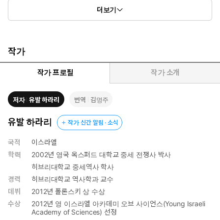
더보기
작가
작가 프로필
작가 소개
저자
유발 하라리
번역
김명주
유발 하라리
작가 신간 알림 · 소식
국적
이스라엘
학력
2002년 영국 옥스퍼드 대학교 중세 전쟁사 박사
히브리대학교 중세역사 학사
경력
히브리대학교 역사학과 교수
데뷔
2012년 폴론스키 상 수상
수상
2012년 영 이스라엘 아카데미 오브 사이언스(Young Israeli
Academy of Sciences) 선정