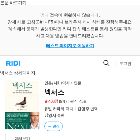
본문 바로가기
인
스
리디 접속이 원활하지 않습니다.
턴
강제 새로 고침(Ctrl + F5)이나 브라우저 캐시 삭제를 진행해주세요.
트
검
계속해서 문제가 발생한다면 리디 접속 테스트를 통해 원인을 파악
색
하고 대응 방법을 안내드리겠습니다.
테스트 페이지로 이동하기
검
리
로그인
색
디
넥서스 상세페이지
홈
으
로
인문/사회/역사
인문
이
넥서스
동
4.6
(
84
)
관심
459
유발 하라리
저자
김명주
번역
김영사
출판
관심
미리보기