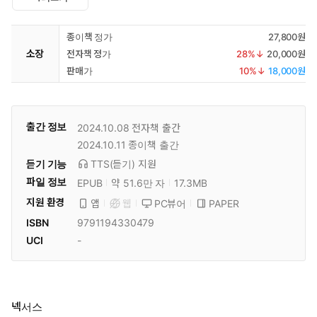
종이책 정가
27,800원
소장
전자책 정가
28
%↓
20,000원
판매가
10
%↓
18,000원
출간 정보
2024.10.08
전자책 출간
2024.10.11
종이책 출간
듣기 기능
TTS(듣기)
지원
파일 정보
EPUB
약 51.6만 자
17.3MB
지원 환경
PC뷰어
PAPER
앱
웹
ISBN
9791194330479
UCI
-
넥서스