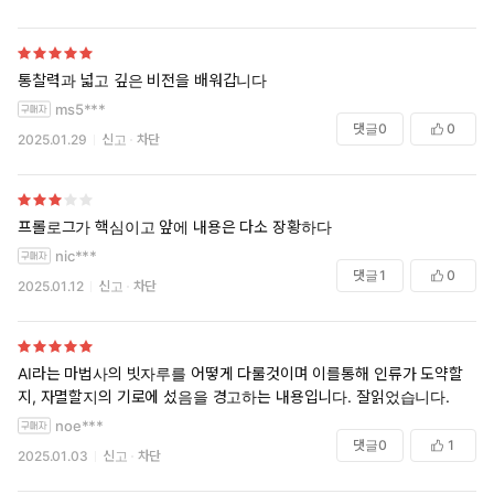
통찰력과 넓고 깊은 비전을 배워갑니다
◆ 『사피엔스』 『호모 데우스』 유발 하라리 6년 만의 신작
ms5***
◆ 출간 즉시 〈뉴욕타임스〉 〈선데이타임스〉 아마존 베스트셀
댓글
0
0
2025.01.29
신고
차단
러
비인간 지능의 위협과 우리의 미래에 대한 경고
“AI는 우리 종의 역사뿐만 아니라
프롤로그가 핵심이고 앞에 내용은 다소 장황하다
모든 생명체의 진화 경로를 바꿀지도 모른다.”
nic***
댓글
1
0
2025.01.12
신고
차단
글로벌 베스트셀러 『사피엔스』 『호모 데우스』 『21세기를
위한 21가지 제언』으로 우리 시대 가장 중요한 사상가의 반열에
오른 유발 하라리 교수가 압도적 통찰로 AI 혁명의 의미와 본질을
꿰뚫어 보고 인류에게 남은 기회를 냉철하게 성찰하는 신작으로
AI라는 마법사의 빗자루를 어떻게 다룰것이며 이를통해 인류가 도약할
돌아왔다. 생태적 붕괴와 국제정치적 긴장에 이어 친구인지 적인
지, 자멸할지의 기로에 섰음을 경고하는 내용입니다. 잘읽었습니다.
지 모를 AI 혁명까지, 인간 본성의 어떤 부분이 우리를 자기 파괴
noe***
댓글
0
1
의 길로 내모는 것일까? AI는 이전 정보 기술과 무엇이 다르고, 왜
2025.01.03
신고
차단
위험할까? 멸종을 향해 달려가는 가장 영리한 동물, 우리 사피엔스