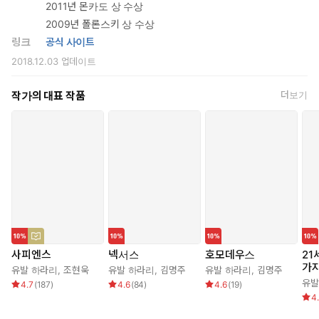
2011년 몬카도 상 수상
2009년 폴론스키 상 수상
링크
공식 사이트
2018.12.03
업데이트
작가의 대표 작품
더보기
사피엔스
넥서스
호모데우스
21
가지
유발 하라리
,
조현욱
유발 하라리
,
김명주
유발 하라리
,
김명주
유발
4.7
(
187
)
4.6
(
84
)
4.6
(
19
)
4