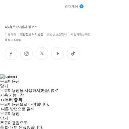
인재채용
리디(주) 사업자 정보
이용약관
개인정보 처리방침
청소년보호정책
사업자정보확인
©
RIDI Corp.
페
인
트
유
틱
이
스
위
튜
톡
스
타
터
브
북
그
램
무료이용권
닫기
무료이용권을 사용하시겠습니까?
사용 가능 :
장
<
>부터
총
화
무료이용권으로 대여합니다.
다른 방법으로 결제
무료이용권
닫기
무료이용권으로
총
화
대여 완료했습니다.