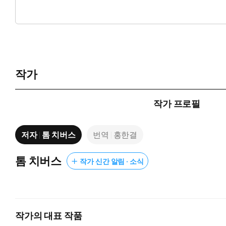
는 오늘날 스팸 필터에서 법률 시스템, 의료 진단, 뇌과학, 인
이 책은 일상의 친숙한 예시와 함께 베이즈 정리의 개념과 논쟁점
작가
작가 프로필
저자
톰 치버스
번역
홍한결
톰 치버스
작가 신간 알림 · 소식
작가의 대표 작품