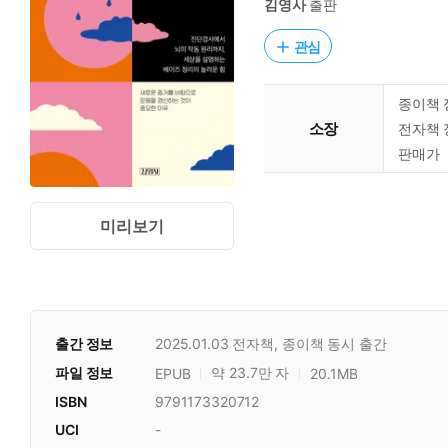
김영사
출판
관심
종이책 
소장
전자책 
판매가
미리보기
출간 정보
2025.01.03
전자책, 종이책 동시 출간
파일 정보
약 23.7만 자
EPUB
20.1MB
ISBN
9791173320712
UCI
-