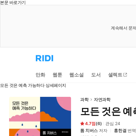
본문 바로가기
계속해서 문제
리
디
홈
으
만화
웹툰
웹소설
도서
셀렉트
로
이
모든 것은 예측 가능하다 상세페이지
동
과학
자연과학
모든 것은 예
4.7
(
6
)
관심
24
톰 치버스
저자
홍한결
번