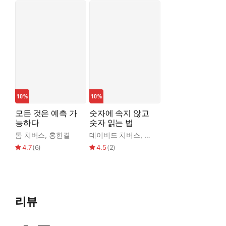
모든 것은 예측 가
숫자에 속지 않고
능하다
숫자 읽는 법
톰 치버스
,
홍한결
데이비드 치버스
,
톰 치버스
,
김성훈
4.7
(
6
)
4.5
(
2
)
리뷰