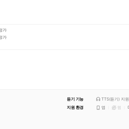
정가
정가
듣기 기능
TTS(듣기)
지원
지원 환경
앱
웹