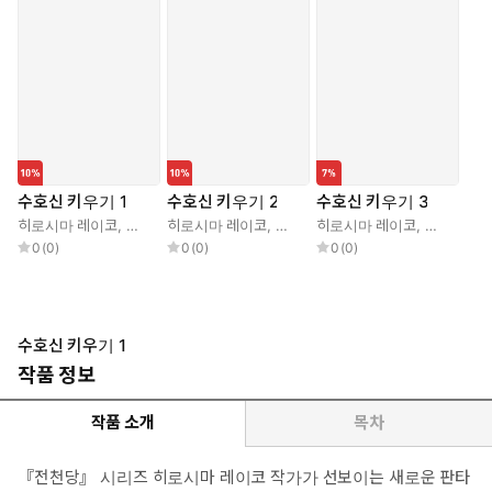
수호신 키우기 1
수호신 키우기 2
수호신 키우기 3
히로시마 레이코
,
기무라 이코
히로시마 레이코
,
황세정
,
기무라 이코
히로시마 레이코
,
황세정
,
기무라 이
0
(
0
)
0
(
0
)
0
(
0
)
수호신 키우기 1
작품 정보
작품 소개
목차
『전천당』 시리즈 히로시마 레이코 작가가 선보이는 새로운 판타