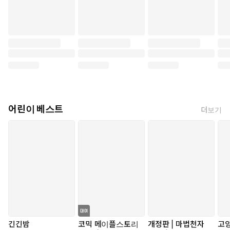
어린이 베스트
더보기
긴긴밤
코믹 메이플스토리
개정판 | 마법천자
고