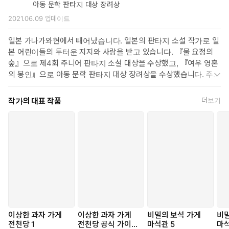
아동 문학 판타지 대상 장려상
2021.06.09
업데이트
일본 가나가와현에서 태어났습니다. 일본의 판타지 소설 작가로 일
본 어린이들의 두터운 지지와 사랑을 받고 있습니다. 『물 요정의
숲』으로 제4회 주니어 판타지 소설 대상을 수상했고, 『여우 영혼
의 봉인』으로 아동 문학 판타지 대상 장려상을 수상했습니다. 주요
작품으로 『세계 일주 기상천외 미식』, 「이상한 과자 가게 전천
당」 시리즈, 「귀신의 집」 시리즈, 『유령 고양이 후쿠코』, 『혼
작가의 대표 작품
더보기
을 쫓는 자들』, 『마녀 강아지, 봉봉』, 『요괴의 아이를 키웁니
다』, 『십 년 가게의 마법』, 「꿈을 지키는 자」 시리즈 등이 있습
니다.
이상한 과자 가게
이상한 과자 가게
비밀의 보석 가게
비밀
전천당 1
전천당 공식 가이드
마석관 5
마석