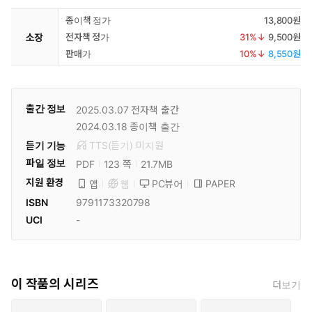
종이책 정가
13,800원
소장
전자책 정가
31
%↓
9,500원
판매가
10
%↓
8,550원
출간 정보
2025.03.07
전자책 출간
2024.03.18
종이책 출간
듣기 기능
TTS(듣기)
미
지원
파일 정보
PDF
21.7MB
123 쪽
지원 환경
PC뷰어
PAPER
앱
웹
ISBN
9791173320798
UCI
-
이 작품의 시리즈
더보기