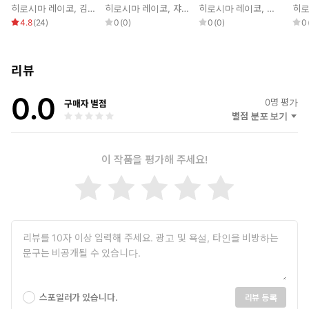
북
히로시마 레이코
,
김정화
히로시마 레이코
,
쟈쟈
히로시마 레이코
,
사타케 미
히로
4.8
(
24
)
0
(
0
)
0
(
0
)
0
리뷰
0.0
0
명 평가
구매자 별점
별점 분포 보기
이 작품을 평가해 주세요!
스포일러가 있습니다.
리뷰 등록