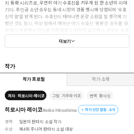
지 동화 시리즈로, 우연히 아기 수호신을 키우게 된 한 소년의 이야
기다. 주인공 소년 승우는 동네 시장의 경품 행사에 당첨되어 ‘수호
신의 알’을 받게 된다. 수호신이 태어나면 온갖 소원을 빌 생각에 기
뻤던 것도 잠시, 막상 알에서 깨어난 아기 수호신 ‘봉봉’은 승우를 ‘유
모’라고 부르면서 자신을 키워 달라고 당당히 요구한다. 승우는 수호
신을 잘 대해 주면 언젠가 소원을 들어줄 거란 기대에, 울며 겨자 먹
더보기
기로 ‘수호신 키우기’에 돌입하게 된다.
작가
작가 프로필
작가 소개
저자
히로시마 레이코
그림
기무라 이코
번역
황세정
히로시마 레이코
Reiko Hiroshima
작가 신간 알림 · 소식
경력
일본의 판타지 소설 작가
수상
제4회 주니어 판타지 소설 대상