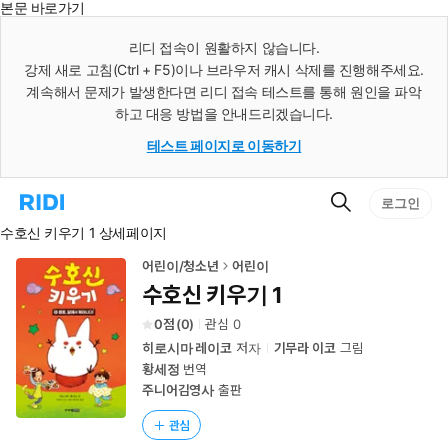
본문 바로가기
인
스
리디 접속이 원활하지 않습니다.
턴
강제 새로 고침(Ctrl + F5)이나 브라우저 캐시 삭제를 진행해주세요.
트
검
계속해서 문제가 발생한다면 리디 접속 테스트를 통해 원인을 파악
색
하고 대응 방법을 안내드리겠습니다.
테스트 페이지로 이동하기
검
리
로그인
색
디
수호신 키우기 1 상세페이지
홈
으
로
어린이/청소년
어린이
이
수호신 키우기 1
동
0
(
0
)
관심
0
히로시마 레이코
저자
기무라 이코
그림
황세정
번역
주니어김영사
출판
관심