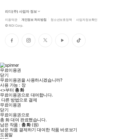
리디(주) 사업자 정보
이용약관
개인정보 처리방침
청소년보호정책
사업자정보확인
©
RIDI Corp.
페
인
트
유
틱
이
스
위
튜
톡
스
타
터
브
북
그
램
무료이용권
닫기
무료이용권을 사용하시겠습니까?
사용 가능 :
장
<
>부터
총
화
무료이용권으로 대여합니다.
다른 방법으로 결제
무료이용권
닫기
무료이용권으로
총
화
대여 완료했습니다.
남은 작품 :
총
화
(
원)
남은 작품 결제하기
대여한 작품 바로보기
도움말