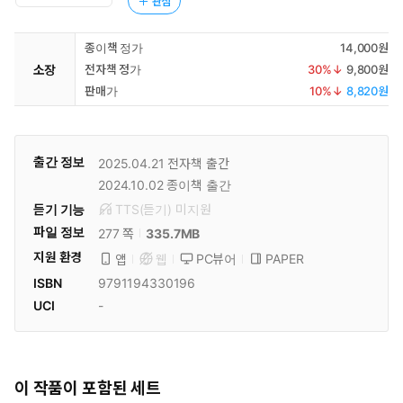
관심
종이책 정가
14,000원
소장
전자책 정가
30
%↓
9,800원
판매가
10
%↓
8,820원
출간 정보
2025.04.21
전자책 출간
2024.10.02
종이책 출간
듣기 기능
TTS(듣기)
미
지원
파일 정보
335.7MB
277 쪽
지원 환경
PC뷰어
PAPER
앱
웹
ISBN
9791194330196
UCI
-
이 작품이 포함된 세트