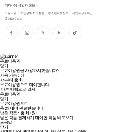
리디(주) 사업자 정보
이용약관
개인정보 처리방침
청소년보호정책
사업자정보확인
©
RIDI Corp.
페
인
트
유
틱
이
스
위
튜
톡
스
타
터
브
북
그
램
무료이용권
닫기
무료이용권을 사용하시겠습니까?
사용 가능 :
장
<
>부터
총
화
무료이용권으로 대여합니다.
다른 방법으로 결제
무료이용권
닫기
무료이용권으로
총
화
대여 완료했습니다.
남은 작품 :
총
화
(
원)
남은 작품 결제하기
대여한 작품 바로보기
도움말
닫기
시대를 넘어 세대를 넘어 먼나라 이웃나라 4 영국