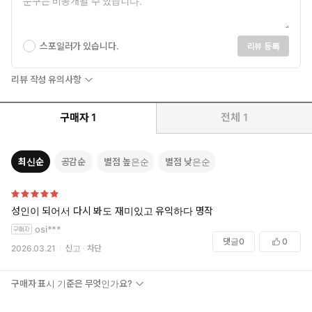
스포일러가 있습니다.
리뷰 등록
리뷰 작성 유의사항
구매자
1
전체
1
최신순
공감순
별점 높은순
별점 낮은순
성인이 되어서 다시 봐도 재미있고 유익하다 명작
osi***
댓글
0
0
2026.03.21
신고
차단
구매자 표시 기준은 무엇인가요?