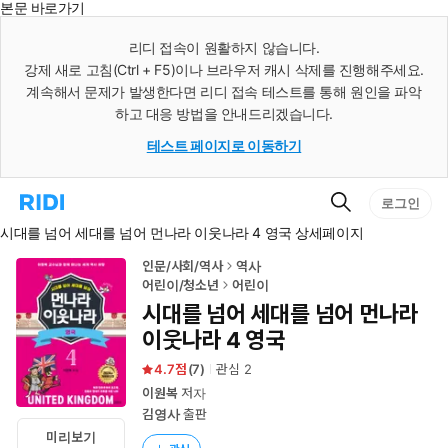
본문 바로가기
인
스
리디 접속이 원활하지 않습니다.
턴
강제 새로 고침(Ctrl + F5)이나 브라우저 캐시 삭제를 진행해주세요.
트
검
계속해서 문제가 발생한다면 리디 접속 테스트를 통해 원인을 파악
색
하고 대응 방법을 안내드리겠습니다.
테스트 페이지로 이동하기
검
리
로그인
색
디
시대를 넘어 세대를 넘어 먼나라 이웃나라 4 영국 상세페이지
홈
으
로
인문/사회/역사
역사
이
어린이/청소년
어린이
동
시대를 넘어 세대를 넘어 먼나라
이웃나라 4 영국
4.7
(
7
)
관심
2
이원복
저자
김영사
출판
미리보기