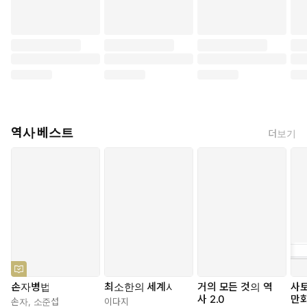
역사 베스트
더보기
손자병법
최소한의 세계사
거의 모든 것의 역
사
사 2.0
만화
손자
,
소준섭
이다지