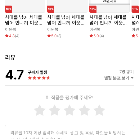
24
권
세트
시대를 넘어 세대를
시대를 넘어 세대를
시대를 넘어 세대를
시대
넘어 먼나라 이웃나
넘어 먼나라 이웃나
넘어 먼나라 이웃나
넘
라 3 도이칠란트
라 1 네덜란드
라 세트 (전 24권)
라 
이원복
이원복
이원복
이원
4.8
(
4
)
5.0
(
8
)
5.0
(
4
)
5
리뷰
4.7
7
명 평가
구매자 별점
별점 분포 보기
이 작품을 평가해 주세요!