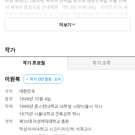
지난 40년간 1,800만 독자의 선택을 받으며 대한민국을 우물 안에
서 세계의 중심으로 안내해온 『먼나라 이웃나라』 시리즈가 더 새
로워진 개정증보판으로 출간되었다. 처음 책으로 묶인 1987년 이후
『먼나라 이웃나라』는 변화하는 시대에 발맞추고자 수정과 보완을
더보기
거듭해왔다. 이번에 출간된 『시대를 넘어 세대를 넘어 먼나라 이웃
나라』도 예외 없이 최근 세계정세와 국제질서를 반영해 새롭게 드
러나고 있는 역사적 문화적 국면의 의미를 조명했다. 무엇보다 저자
가 오랜 시간 공들여 작성한 각 나라의 ‘하이라이트’를 부록으로 추가
작가
해 국가와 지역별 핵심을 일목요연하게 정리하면서 마무리할 수 있
게 했다. 유일무이한 교양·학습 만화의 선구자이자 대명사 『먼나라
작가 프로필
작가 소개
이웃나라』! 이보다 지적이고 정확한 교양 만화, 이보다 재미있고 생
생한 역사책이 또 있을까?
이원복
작가 신간 알림 · 소식
국적
대한민국
출생
1946년 10월 4일
학력
1986년 뮌스턴대학교 대학원 서양미술사 석사
1975년 서울대학교 건축공학 학사
경력
제10대 덕성여자대학교 총장
덕성여자대학교 시간디자인학 석좌교수