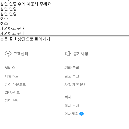
성인 인증 후에 이용해 주세요.
성인 인증
성인 인증
취소
취소
제외하고 구매
제외하고 구매
본문 끝
최상단으로 돌아가기
고객센터
공지사항
서비스
기타 문의
제휴카드
원고 투고
뷰어 다운로드
사업 제휴 문의
CP사이트
회사
리디바탕
회사 소개
인재채용