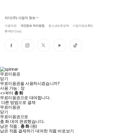
리디(주) 사업자 정보
이용약관
개인정보 처리방침
청소년보호정책
사업자정보확인
©
RIDI Corp.
페
인
트
유
틱
이
스
위
튜
톡
스
타
터
브
북
그
램
무료이용권
닫기
무료이용권을 사용하시겠습니까?
사용 가능 :
장
<
>부터
총
화
무료이용권으로 대여합니다.
다른 방법으로 결제
무료이용권
닫기
무료이용권으로
총
화
대여 완료했습니다.
남은 작품 :
총
화
(
원)
남은 작품 결제하기
대여한 작품 바로보기