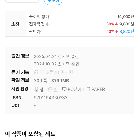
관심
종이책 정가
14,000원
소장
전자책 정가
30
%↓
9,800원
판매가
10
%↓
8,820원
출간 정보
2025.04.21
전자책 출간
2024.10.02
종이책 출간
듣기 기능
TTS(듣기)
미
지원
파일 정보
379.1MB
309 쪽
지원 환경
PC뷰어
PAPER
앱
웹
ISBN
9791194330233
UCI
-
이 작품이 포함된 세트