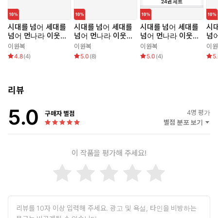
24
권
세트
시대를 넘어 세대를
시대를 넘어 세대를
시대를 넘어 세대를
시대
넘어 먼나라 이웃나
넘어 먼나라 이웃나
넘어 먼나라 이웃나
넘
라 3 도이칠란트
라 1 네덜란드
라 세트 (전 24권)
라 
이원복
이원복
이원복
이원
4.8
(
4
)
5.0
(
8
)
5.0
(
4
)
5
리뷰
5.0
4
명 평가
구매자 별점
별점 분포 보기
이 작품을 평가해 주세요!