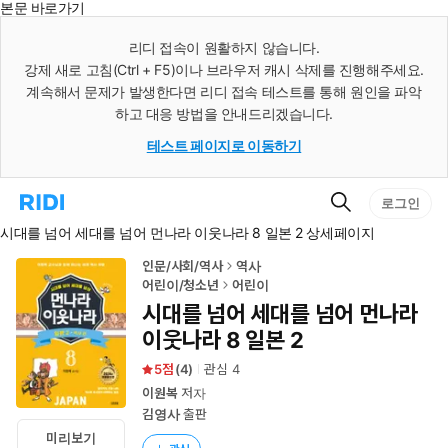
본문 바로가기
인
스
리디 접속이 원활하지 않습니다.
턴
강제 새로 고침(Ctrl + F5)이나 브라우저 캐시 삭제를 진행해주세요.
트
검
계속해서 문제가 발생한다면 리디 접속 테스트를 통해 원인을 파악
색
하고 대응 방법을 안내드리겠습니다.
테스트 페이지로 이동하기
검
리
로그인
색
디
시대를 넘어 세대를 넘어 먼나라 이웃나라 8 일본 2 상세페이지
홈
으
로
인문/사회/역사
역사
이
어린이/청소년
어린이
동
시대를 넘어 세대를 넘어 먼나라
이웃나라 8 일본 2
5
(
4
)
관심
4
이원복
저자
김영사
출판
미리보기