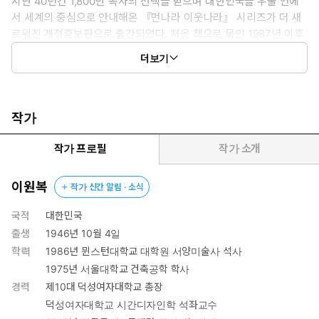
지난 40년간 1,800만 독자의 선택을 받으며 대한민국을 우물 안에
서 세계의 중심으로 안내해온 『먼나라 이웃나라』 시리즈가 더 새
로워진 개정증보판으로 출간되었다. 처음 책으로 묶인 1987년 이후
『먼나라 이웃나라』는 변화하는 시대에 발맞추고자 수정과 보완을
더보기
거듭해왔다. 이번에 출간된 『시대를 넘어 세대를 넘어 먼나라 이웃
나라』도 예외 없이 최근 세계정세와 국제질서를 반영해 새롭게 드
러나고 있는 역사적 문화적 국면의 의미를 조명했다. 무엇보다 저자
가 오랜 시간 공들여 작성한 각 나라의 ‘하이라이트’를 부록으로 추가
작가
해 국가와 지역별 핵심을 일목요연하게 정리하면서 마무리할 수 있
게 했다. 유일무이한 교양·학습 만화의 선구자이자 대명사 『먼나라
작가 프로필
작가 소개
이웃나라』! 이보다 지적이고 정확한 교양 만화, 이보다 재미있고 생
생한 역사책이 또 있을까?
이원복
작가 신간 알림 · 소식
국적
대한민국
출생
1946년 10월 4일
학력
1986년 뮌스턴대학교 대학원 서양미술사 석사
1975년 서울대학교 건축공학 학사
경력
제10대 덕성여자대학교 총장
덕성여자대학교 시간디자인학 석좌교수