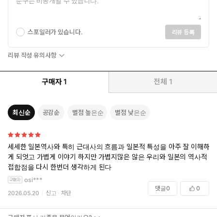
스포일러가 있습니다.
리뷰 등록
리뷰 작성 유의사항
구매자
1
전체
1
최신순
공감순
별점 높은순
별점 낮은순
세세한 일본역사와 특히 근대사의 흐름과 일본적 특성을 아주 잘 이해하
게 되엇고 가볍게 이야기 하지만 가볍지많은 않은 우리와 일본의 역사적
접합점을 다시 한번더 생각하게 된다
osi***
댓글
0
0
2026.05.20
신고
차단