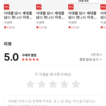
24
권
세트
시대를 넘어 세대를
시대를 넘어 세대를
시대를 넘어 세대를
시대
넘어 먼나라 이웃나
넘어 먼나라 이웃나
넘어 먼나라 이웃나
넘
라 3 도이칠란트
라 1 네덜란드
라 세트 (전 24권)
라 
이원복
이원복
이원복
이원
4.8
(
4
)
5.0
(
8
)
5.0
(
4
)
5
리뷰
5.0
2
명 평가
구매자 별점
별점 분포 보기
이 작품을 평가해 주세요!