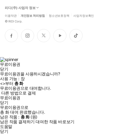
리디(주) 사업자 정보
이용약관
개인정보 처리방침
청소년보호정책
사업자정보확인
©
RIDI Corp.
페
인
트
유
틱
이
스
위
튜
톡
스
타
터
브
북
그
램
무료이용권
닫기
무료이용권을 사용하시겠습니까?
사용 가능 :
장
<
>부터
총
화
무료이용권으로 대여합니다.
다른 방법으로 결제
무료이용권
닫기
무료이용권으로
총
화
대여 완료했습니다.
남은 작품 :
총
화
(
원)
남은 작품 결제하기
대여한 작품 바로보기
도움말
닫기