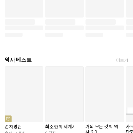
역사 베스트
더보기
손자병법
최소한의 세계사
거의 모든 것의 역
사
사 2.0
만화
손자
,
소준섭
이다지