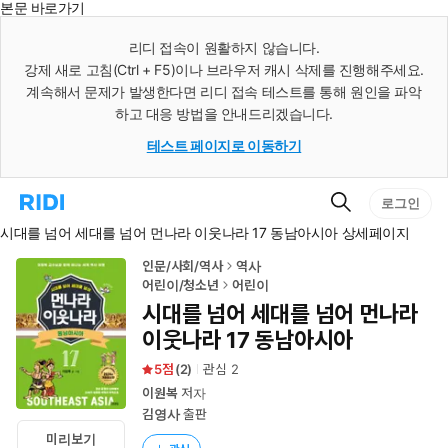
본문 바로가기
인
스
리디 접속이 원활하지 않습니다.
턴
강제 새로 고침(Ctrl + F5)이나 브라우저 캐시 삭제를 진행해주세요.
트
검
계속해서 문제가 발생한다면 리디 접속 테스트를 통해 원인을 파악
색
하고 대응 방법을 안내드리겠습니다.
테스트 페이지로 이동하기
검
리
로그인
색
디
시대를 넘어 세대를 넘어 먼나라 이웃나라 17 동남아시아 상세페이지
홈
으
로
인문/사회/역사
역사
이
어린이/청소년
어린이
동
시대를 넘어 세대를 넘어 먼나라
이웃나라 17 동남아시아
5
(
2
)
관심
2
이원복
저자
김영사
출판
미리보기