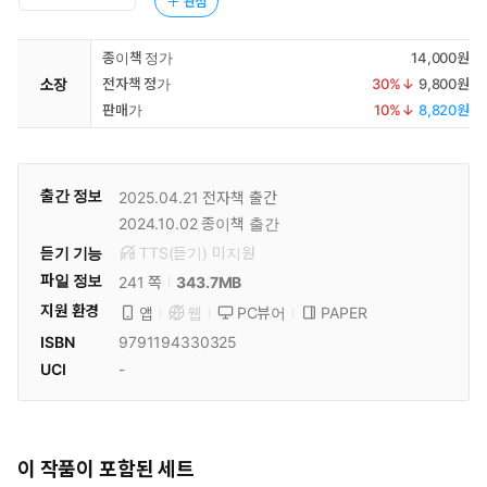
관심
종이책 정가
14,000원
소장
전자책 정가
30
%↓
9,800원
판매가
10
%↓
8,820원
출간 정보
2025.04.21
전자책 출간
2024.10.02
종이책 출간
듣기 기능
TTS(듣기)
미
지원
파일 정보
343.7MB
241 쪽
지원 환경
PC뷰어
PAPER
앱
웹
ISBN
9791194330325
UCI
-
이 작품이 포함된 세트