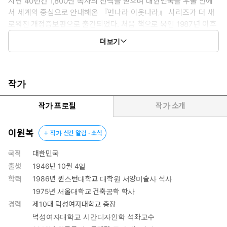
지난 40년간 1,800만 독자의 선택을 받으며 대한민국을 우물 안에
서 세계의 중심으로 안내해온 『먼나라 이웃나라』 시리즈가 더 새
로워진 개정증보판으로 출간되었다. 처음 책으로 묶인 1987년 이후
『먼나라 이웃나라』는 변화하는 시대에 발맞추고자 수정과 보완을
더보기
거듭해왔다. 이번에 출간된 『시대를 넘어 세대를 넘어 먼나라 이웃
나라』도 예외 없이 최근 세계정세와 국제질서를 반영해 새롭게 드
러나고 있는 역사적 문화적 국면의 의미를 조명했다. 무엇보다 저자
가 오랜 시간 공들여 작성한 각 나라의 ‘하이라이트’를 부록으로 추가
작가
해 국가와 지역별 핵심을 일목요연하게 정리하면서 마무리할 수 있
게 했다. 유일무이한 교양·학습 만화의 선구자이자 대명사 『먼나라
작가 프로필
작가 소개
이웃나라』! 이보다 지적이고 정확한 교양 만화, 이보다 재미있고 생
생한 역사책이 또 있을까?
이원복
작가 신간 알림 · 소식
국적
대한민국
출생
1946년 10월 4일
학력
1986년 뮌스턴대학교 대학원 서양미술사 석사
1975년 서울대학교 건축공학 학사
경력
제10대 덕성여자대학교 총장
덕성여자대학교 시간디자인학 석좌교수