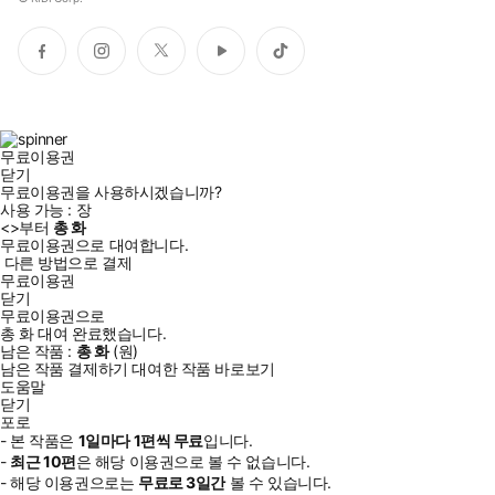
페
인
트
유
틱
이
스
위
튜
톡
스
타
터
브
북
그
램
무료이용권
닫기
무료이용권을 사용하시겠습니까?
사용 가능 :
장
<
>부터
총
화
무료이용권으로 대여합니다.
다른 방법으로 결제
무료이용권
닫기
무료이용권으로
총
화
대여 완료했습니다.
남은 작품 :
총
화
(
원)
남은 작품 결제하기
대여한 작품 바로보기
도움말
닫기
포로
- 본 작품은
1일
마다
1
편씩 무료
입니다.
-
최근
10편
은 해당 이용권으로 볼 수 없습니다.
- 해당 이용권으로는
무료로
3일
간
볼 수 있습니다.