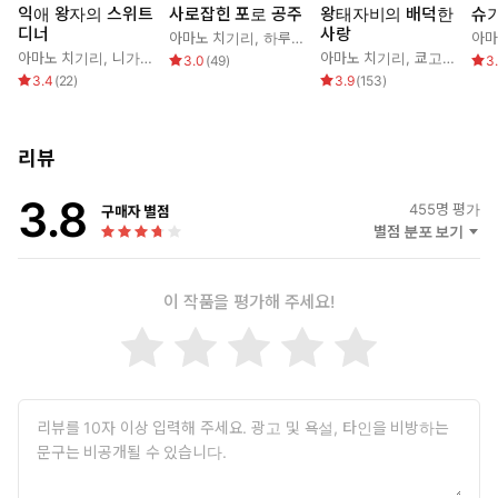
그냥 좋아하게 해줘, 라는 장대한 시간과 노력을 들인 반전입니다
익애 왕자의 스위트
사로잡힌 포로 공주
왕태자비의 배덕한
슈
(여기서 반전을 말하면 어쩌자는 거야)!
디너
사랑
아마노 치기리
,
하루노 야요이
,
김시내
아마
그런 두 권 동시발매입니다만, 타사에서도 신세를 진 아마노 치기리
아마노 치기리
,
니가나
,
심이슬
아마노 치기리
,
쿄고쿠 레나
,
3.0
(
49
)
3
3.4
(
22
)
3.9
(
153
)
선생께 삽화를 부탁드렸습니다! 표정이나 체위, 손의 움직임 등, 세
세하게 디테일을 추구해 미묘한 내면의 심리까지 그려주시는 훌륭
한 작가라고 생각합니다. 정신적으로 병든 랄프의 표정에는 전율이
리뷰
일었고, 느끼는 셜리의 그림을 봤을 때는 “좋은데! 조금만 더”라며
진심으로 응원했습니다. 세세한 곳까지 굉장히 정성을 들인 아름다
3.8
455
명 평가
운 일러스트는 보고 있기만 해도 황홀합니다! 아마노 치기리 선생
구매자 별점
별점 분포 보기
님, 멋진 삽화 정말 감사합니다.
마지막입니다만, 읽어주신 여러분, 정말 고맙습니다. 다음에 찾아뵐
때는 상식을 벗어난 변태(어떤 레벨이냐고요[웃음]) 중에서도 어느
이 작품을 평가해 주세요!
쪽인가 하면 코미디 풍이 되지 않을까 생각합니다.
왕도이긴 하지만, 변태 레벨에 맹목적인 사랑과 집착. 어떤 이야
기가 될지 구체적인 건 아직 미정입니다만, 재미있는 책을 만들
면 좋겠다고 생각합니다.
혹시 괜찮으시다면 앞으로 참고할 수 있도록 리퀘스트 혹은 감상
을 편집부로 보내주십시오. 1년에 한 번 정도입니다만 페이퍼 등
으로 답장도 드리고 있습니다. 부디 편지를 주시면 기쁠 거예요.
마지막으로, 복흑 만세! 복흑 만세! 복흑 만세! 최근에 지나치게 복흑