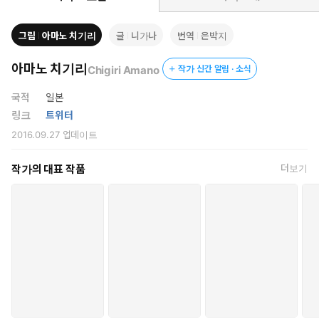
그건 그렇고, 「감금」과 「포로」를 두 권 동시발매하게 된 경위
입니다만, 뜻밖의 우연으로 그렇게 결정되었습니다. 거기서부터 쓸
그림
아마노 치기리
글
니가나
번역
은박지
예정이었던 이야기를 부풀려서 어떤 이야기로 만들지 이런 저런 고
민 끝에 이런 형태가 되었습니다. 평소에 캐릭터의 사고를 파헤칠
아마노 치기리
Chigiri Amano
작가 신간 알림 · 소식
기회가 별로 없었기 때문에, 무척 좋은 경험이 되었습니다. 새로 창
간한 레이블에서 지금까지 써본 적 없는 내용으로, 새로운 실험을
국적
일본
할 수 있어서 니가나는 무척 즐거웠습니다! 읽으시는 분들도 즐겨주
링크
트위터
신다면 기쁘겠습니다.
2016.09.27
업데이트
남주인공은 속이 시커먼 것(복흑)이 니가나의 고정 패턴입니다만,
얀데레까지 도달한 건 처음이 아닐까 싶습니다. 최종적으로는 그
작가의 대표 작품
더보기
럭저럭 해피엔딩이 되지 않았나 생각합니다!
―그보다, 본편의 막장 전개가 거짓말 같은 바보 커플 번외 편. 위기
감도 배덕감도 죄다 어디로 가버렸잖아! 눈물이 납니다(웃음). 그렇
게 고생해서 썼는데, 대체 뭐였는지, ‘너희들 얼른 착 달라붙지 못
해!’라는 식의 느낌이 돼버렸다고요! 안 돼. 신경 쓰면 안 돼. 진짜 신
경 쓰면 안 돼. 이렇게 두 사람은 영원히 행복하게 살았습니다. 이거
야말로 왕도! 스토리는 깊이 생각하면 안 되는 것이여!
「감금」을 읽으면 랄프가 무섭게 보이지만, 「포로」를 읽으면
셜리가 무섭게 보입니다. 그놈이 그놈입니다만, 서로 좋아하니까