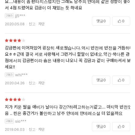
요....내용이 좀 판타지스럽지만 그래도 남주의 얀데레 같은 성향이 좋아
서 4점 드렸어요 감금이 더 재밌는 듯 하네요
jj5***
댓글
0
0
2020.05.08
신고
차단
감금편에 이어져있어 굉장히 새로웠습니다.역시 반전에 반전을 거듭하네
요ㅎㅎ근데 결국 서로 사랑해서 그런거니 할말이 없네요.약간 색다른 관
점에서의 감금편이라 숨은 내용이 나오니 꼭 감금과 같이 구매하셔서 보
세요!!
whi***
댓글
0
0
2020.04.26
신고
차단
지가 키운 딸을 애비가 날마다 강간?하려고하는거같고... 마지막 반전있
음 .. 씬은 중간거가 볼만하고 남주 얀데레 얀데레소설 더 없을까요
sio***
댓글
0
0
2019.06.03
신고
차단