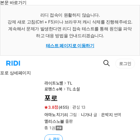
본문 바로가기
인
스
리디 접속이 원활하지 않습니다.
턴
강제 새로 고침(Ctrl + F5)이나 브라우저 캐시 삭제를 진행해주세요.
트
검
계속해서 문제가 발생한다면 리디 접속 테스트를 통해 원인을 파악
색
하고 대응 방법을 안내드리겠습니다.
테스트 페이지로 이동하기
검
리
로그인
색
디
포로 상세페이지
홈
으
로
라이트노벨
TL
이
로맨스 e북
TL 소설
동
포로
3.8
(
455
)
관심
13
아마노 치기리
그림
니가나
글
은박지
번역
앨리스노블
출판
총 1권
관심