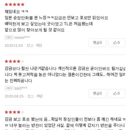
재밌네요 ㅋㅋ
일본 순정만화를 본 느낌ㅋㅋ감금은 안보고 포로만 읽었어요
배덕한게 보고 싶었는데 굿이였고 TL은 처음봤는데
앞으로 많이 찾아보게 될 것 같아요
mmm***
댓글
0
0
2020.12.30
신고
차단
감금보다 훨씬 나은거같습니다 개인적으론 감금은 굳이안봐도 될거같습
니다 썩 못고쳐먹을 놈은 아니었다는 결론이긴한데 그래도.. 하여간 일러
는 진짜최곱니다
bb0***
댓글
0
0
2020.08.25
신고
차단
감금 보고 포로 봤는데 음...확실히 등장인물이 전보다 좀 깨긴 하네요 ㅠ
ㅠ 너무 놀라는 반전이 있었단 사실. 끝에 이렇게 갑자기 반전을 주다니