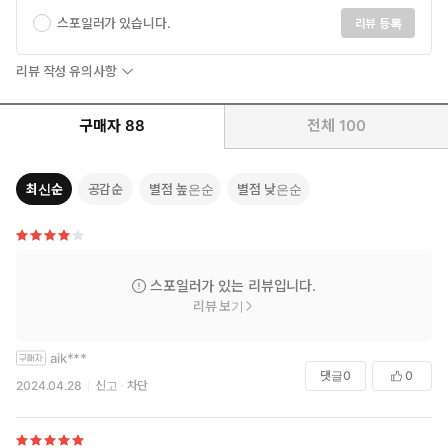
을 주장하는 바람에, 착한 사람을 등장시켜도 금세 복흑이라는 걸
스포일러가 있습니다.
리뷰 등록
들키고 말아서, 오히려 속이 시커먼 캐릭터를 쓸 수 없게 됐다는 딜
레마에 빠져 있습니다만, 오랜만에 복흑을 쓸 수 있어서 즐거웠습니
리뷰 작성 유의사항
다. 좀 더 음습하게 남을 깔아뭉개는 성질 더러운 복흑을 묘사하고
싶습니다만, 그러면 레이디 소설이라는 영역에서 일탈한다는 문제
구매자
88
전체
100
가 발생해버립니다.
마음 넓은 동지 모집! 이곳, 소냐 문고라면 가능할 거라고 생각합니
다! 에헤헤(아부).
최신순
공감순
별점 높은순
별점 낮은순
그러면 이 책을 읽어주신 여러분, 늘 기대하고 있다는 편지를 주시
는 여러분, 진심으로 감사드립니다. 또 뵐 수 있으면 좋겠습니다.
스포일러가 있는 리뷰입니다.
리뷰 보기
aik***
댓글
0
0
2024.04.28
신고
차단