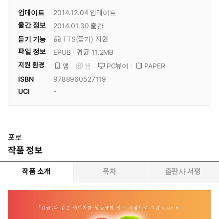
업데이트
2014.12.04
업데이트
출간 정보
2014.01.30
출간
듣기 기능
TTS(듣기)
지원
파일 정보
EPUB
평균 11.2MB
지원 환경
PC뷰어
PAPER
앱
웹
ISBN
9788960527119
UCI
-
포로
작품 정보
작품 소개
목차
출판사 서평