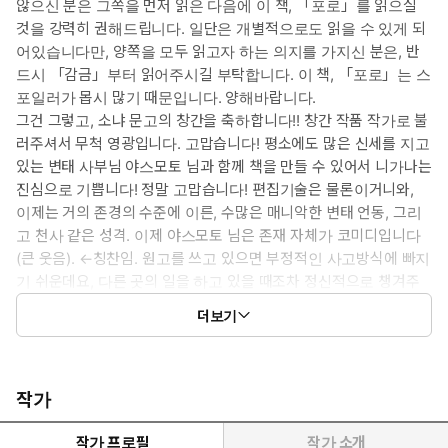
않으신 분은 그쪽을 먼저 읽은 다음에 이 책, 「포로」를 읽으실
것을 강력히 권해드립니다. 일단은 개별적으로도 읽을 수 있게 되
어있습니다만, 양쪽을 모두 읽고자 하는 의지를 가지신 분은, 반
드시 「감금」부터 읽어주시길 부탁합니다. 이 책, 「포로」는 스
포일러가 몹시 많기 때문입니다. 양해바랍니다.
그건 그렇고, 소냐 문고의 창간을 축하합니다!! 창간 작품 작가로 불
러주셔서 무척 영광입니다. 고맙습니다! 평소에도 많은 신세를 지고
있는 변태 사부님 야스모토 님과 함께 책을 만들 수 있어서 니가나는
진심으로 기쁩니다! 정말 고맙습니다! 편집기술은 물론이거니와,
이제는 거의 존경의 수준에 이른, 수많은 매니악한 변태 언동, 그리
고 천사 같은 성격. 이제 야스모토 님은 존재 자체가 코미디입니다
(큰 웃음). ←칭찬임. 원고를 쓰고 있으면 부정적인 사고방식에 빠지
기 쉬운데요, 다른 곳의 일을 하고 있을 때조차 정신적으로 챙겨주
시는, 니가나에게는 절대 없어서는 안 될 편집자이십니다. 굉장히
더보기
멋진 분입니다. 원고를 쓰다가 깜빡하고 틀릴 때도 전광석화로 지
적해주시기 때문에 큰 도움이 됩니다! 동경합니다. 정말 좋아합니
다. 앞으로도 잘 부탁드립니다! 하지만 니가나는 마음속으로 엄마
편집자님이라고 부르고 있습니다(어이, 잠깐). 말과 행동이 굉장히
작가
어머니스럽습니다. 하지만 굉장히 변태입니다(웃음). ←심해! 니가
작가 프로필
작가 소개
나는 오늘도 열심히 은혜를 원수로 갚습니다요!