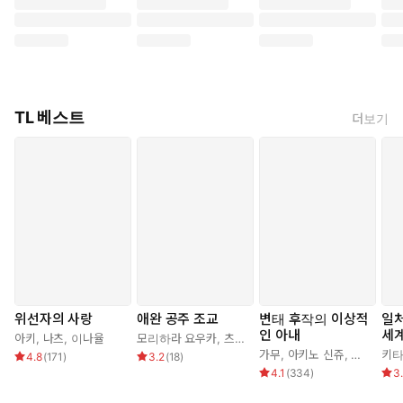
TL 베스트
더보기
위선자의 사랑
애완 공주 조교
변태 후작의 이상적
일
인 아내
세
아키
,
나츠
,
이나율
모리하라 요우카
,
츠키모리 아이라
,
조기
가무
,
아키노 신쥬
,
조아라
키타
4.8
(
171
)
3.2
(
18
)
4.1
(
334
)
3