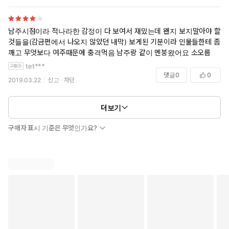
남주시점이라 적나라한 감정이 다 보여서 재밌는데 왠지 보지말아야 할
것들을(감금편에서 나오지 않았던 내막) 보게된 기분이라 인물들한테 좀
깨고 무엇보다 여주때문에 충격먹음 남주랑 같이 멘붕왔어요 소오름
tet***
댓글
0
0
2019.03.22
신고
차단
더보기
구매자 표시 기준은 무엇인가요?