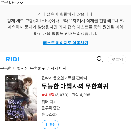
본문 바로가기
인
스
리디 접속이 원활하지 않습니다.
턴
강제 새로 고침(Ctrl + F5)이나 브라우저 캐시 삭제를 진행해주세요.
트
검
계속해서 문제가 발생한다면 리디 접속 테스트를 통해 원인을 파악
색
하고 대응 방법을 안내드리겠습니다.
테스트 페이지로 이동하기
검
리
로그인
색
디
무능한 마법사의 무한회귀 상세페이지
홈
으
로
판타지 웹소설
퓨전 판타지
이
무능한 마법사의 무한회귀
동
4.9
(
3,070
)
관심
4,995
위래
저자
블루픽
출판
총 326화
관심