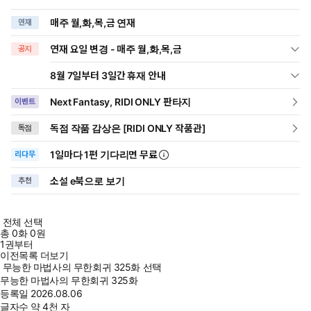
매주 월,화,목,금 연재
연재
연재 요일 변경 - 매주 월,화,목,금
공지
8월 7일부터 3일간 휴재 안내
Next Fantasy, RIDI ONLY 판타지
이벤트
독점 작품 감상은 [RIDI ONLY 작품관]
독점
1일
마다
1편 기다리면 무료
리다무
소설 e북으로 보기
추천
전체 선택
총
0
화
0원
1권부터
이전목록 더보기
무능한 마법사의 무한회귀 325화 선택
무능한 마법사의 무한회귀 325화
등록일
2026.08.06
글자수
약 4천 자