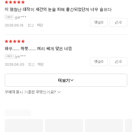
이 엄청난 대작이 세간의 눈을 피해 출간되었단게 너무 슬프다
gar***
댓글
0
0
2026.06.16
신고
차단
와우...... 하핫....... 머리 쎄게 맞은 너낌
jye***
댓글
0
0
2026.06.05
신고
차단
더보기
구매자 표시 기준은 무엇인가요?