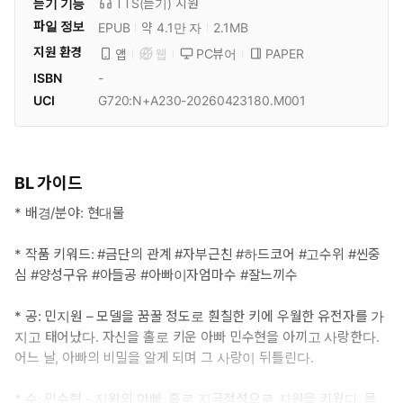
듣기 기능
TTS(듣기)
지원
파일 정보
EPUB
약 4.1만 자
2.1MB
지원 환경
PC뷰어
PAPER
앱
웹
ISBN
-
UCI
G720:N+A230-20260423180.M001
BL 가이드
* 배경/분야: 현대물
* 작품 키워드: #금단의 관계 #자부근친 #하드코어 #고수위 #씬중
심 #양성구유 #아들공 #아빠이자엄마수 #잘느끼수
* 공: 민지원 – 모델을 꿈꿀 정도로 훤칠한 키에 우월한 유전자를 가
지고 태어났다. 자신을 홀로 키운 아빠 민수현을 아끼고 사랑한다.
어느 날, 아빠의 비밀을 알게 되며 그 사랑이 뒤틀린다.
* 수: 민수현 - 지원의 아빠. 홀로 지극정성으로 지원을 키웠다. 몸