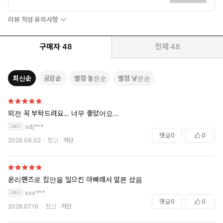
리뷰 작성 유의사항
구매자
48
전체
48
최신순
공감순
별점 높은순
별점 낮은순
외전 꼭 부탁드려요... 너무 좋았어요...
vdj***
댓글
0
0
2026.08.02
신고
차단
온리팬즈로 집안을 일으킨 아빠래서 얼른 샀음
sxx***
댓글
0
0
2026.07.16
신고
차단