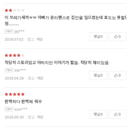
이 쓰레기새끼ㅠㅠ 아빠가 온리팬스로 집안을 일으켰는데 효도는 못할망
정………
jej***
댓글
0
0
2026.07.02
신고
차단
적당히 스토리있고 야하지만 이야기가 짧음. 적당히 재미있음
imr***
댓글
0
0
2026.06.26
신고
차단
완벽하다 완벽해 워우
eun***
댓글
0
0
2026.06.20
신고
차단