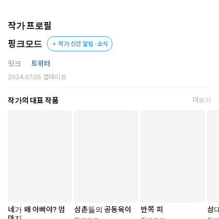
“흐읏, 지원아, 제발!”
수현이 허리를 뒤틀며 몸부림을 쳤다. 잘록한 허리가 아찔하게 휘어
작가 프로필
지고, 납작한 배가 들썩거렸다. 말랑한 배와 붉게 물든 오목한 배꼽
핑크모드
작가 신간 알림 · 소식
이 저를 품느라 둥글게 부풀었을 상상을 하면 자지에 절로 힘이 들
어갔다.
링크
트위터
2024.07.05
업데이트
“뭐 어때, 원래 빨던 건데.”
작가의 대표 작품
더보기
허리를 낮춘 지원이 불룩해진 자지를 수현의 가랑이 사이에 느릿
하게 문지르며 혀끝으로 젖알을 희롱했다.
“지원…… 아! 흐윽, 아빠야, 나 네 아빠잖아…… 정신 차려, 제발…….”
“말은 똑바로 해야지. 네가 왜 아빠야? 배 아파 낳았으니까 엄마
지.”
지원이 입술을 오므려 탐스러운 젖알을 쭙 빨아들였다가 놓으며 말
했다. 수현이 입술을 깨물며 지원을 원망스러운 눈으로 쳐다보았다.
지원이 싱긋 웃었다.
네가 왜 아빠야? 엄
삼촌들의 공동육아
반쪽 피
삼
마지