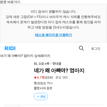
본문 바로가기
인
스
리디 접속이 원활하지 않습니다.
턴
강제 새로 고침(Ctrl + F5)이나 브라우저 캐시 삭제를 진행해주세요.
트
검
계속해서 문제가 발생한다면 리디 접속 테스트를 통해 원인을 파악
색
하고 대응 방법을 안내드리겠습니다.
테스트 페이지로 이동하기
검
리
로그인
색
디
네가 왜 아빠야? 엄마지 상세페이지
홈
으
로
BL 소설 e북
현대물
이
네가 왜 아빠야? 엄마지
동
4.7
(
224
)
관심
395
핑크모드
저자
블랑시아
출판
관심