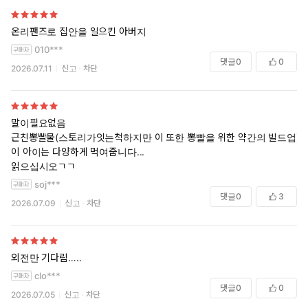
온리팬즈로 집안을 일으킨 아버지
010***
댓글
0
0
2026.07.11
신고
차단
말이필요없음
근친뽕빨물(스토리가잇는척하지만 이 또한 뽕빨을 위한 약간의 빌드업)
이 아이는 다양하게 먹여줍니다...
읽으십시오ㄱㄱ
soj***
댓글
0
3
2026.07.09
신고
차단
외전만 기다림…..
clo***
댓글
0
0
2026.07.05
신고
차단