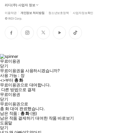
리디(주) 사업자 정보
이용약관
개인정보 처리방침
청소년보호정책
사업자정보확인
©
RIDI Corp.
페
인
트
유
틱
이
스
위
튜
톡
스
타
터
브
북
그
램
무료이용권
닫기
무료이용권을 사용하시겠습니까?
사용 가능 :
장
<
>부터
총
화
무료이용권으로 대여합니다.
다른 방법으로 결제
무료이용권
닫기
무료이용권으로
총
화
대여 완료했습니다.
남은 작품 :
총
화
(
원)
남은 작품 결제하기
대여한 작품 바로보기
도움말
닫기
네가 왜 아빠야? 엄마지