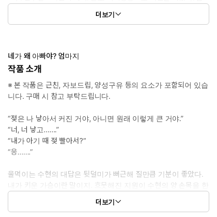
이 가늘고 청초한 미인이다. 남모를 신체 비밀을 이용해 돈을 벌고
더보기
있다.
* 이럴 때 보세요: 근친의 배덕감이 가득한 양성구유 고수위물이 보
고 싶을 때.
네가 왜 아빠야? 엄마지
작품 소개
* 공감 글귀: “네가 왜 아빠야? 배 아파 낳았으니까 엄마지.”
※ 본 작품은 근친, 자보드립, 양성구유 등의 요소가 포함되어 있습
니다. 구매 시 참고 부탁드립니다.
“젖은 나 낳아서 커진 거야, 아니면 원래 이렇게 큰 거야.”
“너, 너 낳고…….”
“내가 아기 때 젖 빨아서?”
“응…….”
울먹이는 수현의 대답은 뒷덜미가 뻐근해 질만큼 기분이 좋았다.
내가 키운 가슴이란 말이지. 흐뭇해진 지원이 수현의 양 손목을 한
데 눌러 잡고 가운을 거칠게 열어젖혀 개처럼 젖을 핥았다.
더보기