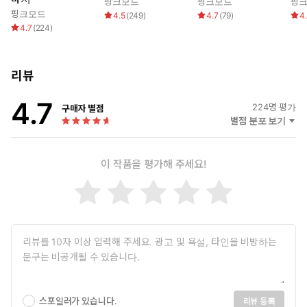
핑크모드
핑크모드
핑
“그래도 아빠라고 불러 주긴 할게. 아빠, 나랑 씹질하자.”
핑크모드
4.5
(
249
)
4.7
(
79
)
4
“뭐…… 뭐?”
4.7
(
224
)
“씹질이란 말 몰라? 아빠 보지에 내 좆 넣고 쑤시겠다고. 아빠 여
기로 나 낳았다며. 다시 들어갈래.”
리뷰
4.7
224
명 평가
구매자 별점
별점 분포 보기
이 작품을 평가해 주세요!
스포일러가 있습니다.
리뷰 등록