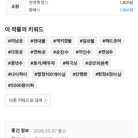
전자책 정가
1,800원
소장
판매가
1,800원
이 작품의 키워드
#
미남공
#
현대물
#
역키잡물
#
일상물
#
하드코어
#
다정공
#
연하공
#
순진수
#
미인수
#
연상수
#
중년수
#
동거/배우자
#
하극상
#
금단의관계
#
나이차이
#
별점100개이상
#
단행본
#
평점4점이상
#
5000원이하
다른 키워드로 검색
출간 정보
2026.05.07
출간