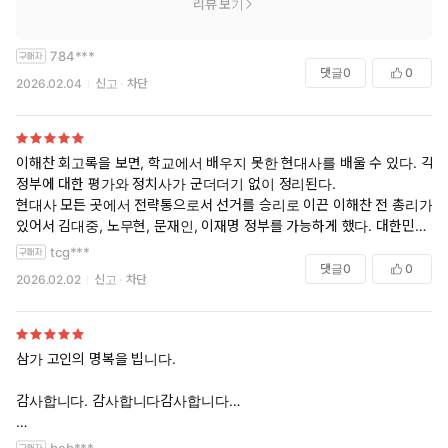
리뷰 보기
784***
댓글
0
0
2026.02.04
신고
차단
이해찬 회고록을 보면, 학교에서 배우지 못한 현대사를 배울 수 있다. 각
정부에 대한 평가와 정치사가 군더더기 없이 정리된다.
현대사 모든 곳에서 전략통으로서 선거를 승리로 이끈 이해찬 전 총리가
있어서 김대중, 노무현, 문재인, 이재명 정부를 가능하게 했다. 대한민국
은 지금의 위상을 갖게 된 것의 10할은 이해찬 전 청리 덕분이었다.
tcg***
댓글
0
0
2026.02.02
신고
차단
삼가 고인의 명복을 빕니다.
감사합니다. 감사합니다감사합니다…
어르신 부디 그곳에서는 평안하소서…
beb***