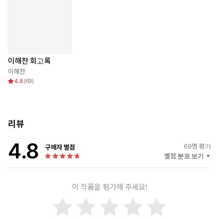
이해찬 회고록
이해찬
4.8
(
69
)
리뷰
4.8
69
명 평가
구매자 별점
별점 분포 보기
이 작품을 평가해 주세요!