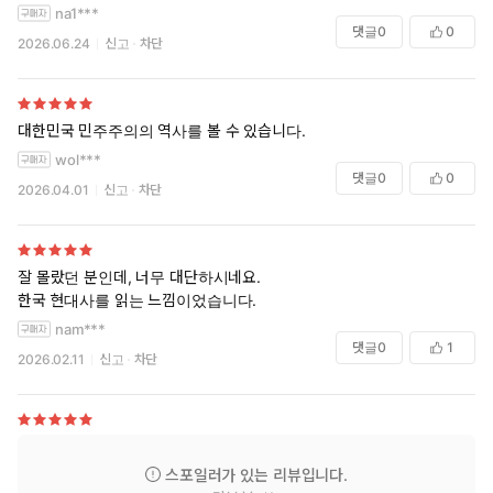
고 추잡한 정치를 일삼는 이 때에 그 부재가 너무나도 한스러운 민주주의
na1***
의 큰 등불인 어른.
댓글
0
0
2026.06.24
신고
차단
참 그립고 보고싶습니다. 대표님.
대한민국 민주주의의 역사를 볼 수 있습니다.
wol***
댓글
0
0
2026.04.01
신고
차단
잘 몰랐던 분인데, 너무 대단하시네요.
한국 현대사를 읽는 느낌이었습니다.
nam***
댓글
0
1
2026.02.11
신고
차단
스포일러가 있는 리뷰입니다.