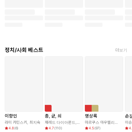
정치/사회 베스트
더보기
이향인
총, 균, 쇠
명상록
손
라미 카민스키
,
최지숙
재레드 다이아몬드
,
강주헌
마르쿠스 아우렐리우스
,
박문
이승
4.8
(
6
)
4.7
(
110
)
4.5
(
97
)
4