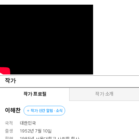
작가
작가 프로필
작가 소개
이해찬
작가 신간 알림 · 소식
국적
대한민국
출생
1952년 7월 10일
학력
1985년 서울대학교 사회학 학사