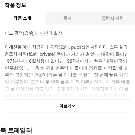
작품 정보
작품 소개
목차
출판사 서평
어느 공적(公的)인 인간의 초상
이해찬은 예나 지금이나 공적(公的, public)인 사람이다. 스무 살의
꿈조차 사적(私的, private) 욕망과 거리가 멀었다. 대학에 들어간
1971년부터 6월항쟁이 일어난 1987년까지의 꿈은 ‘대한민국의
민주화’였다. 다음 해 평화민주당에 들어가 정치를 시작할 때 ‘민
주적 국민정당 건설’이라는 꿈 하나를 더했다. 첫 번째 꿈은 거의
다 이루었다. 그러나 두 번째 꿈은 아직 미완성이다. 이 책은 바로
그 꿈 이야기를 담고 있다. 오해하지 마시라. 이해찬은 자신이 꿈
을 이루었다고 말하지 않는다. 많은 사람들의 꿈이 모여 역사가
되었던 경위를 증언할 뿐이다. 어떤 상황에서도 그는 자기 자신
더보기
을 앞세우지 않는다. - 유시민의 ‘발문’ 중에서
북 트레일러