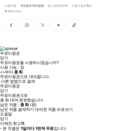
이용약관
개인정보 처리방침
청소년보호정책
사업자정보확인
©
RIDI Corp.
페
인
트
유
틱
이
스
위
튜
톡
스
타
터
브
북
그
램
무료이용권
닫기
무료이용권을 사용하시겠습니까?
사용 가능 :
장
<
>부터
총
화
무료이용권으로 대여합니다.
다른 방법으로 결제
무료이용권
닫기
무료이용권으로
총
화
대여 완료했습니다.
남은 작품 :
총
화
(
원)
남은 작품 결제하기
대여한 작품 바로보기
도움말
닫기
이해찬 회고록
- 본 작품은
1일
마다
1
편씩 무료
입니다.