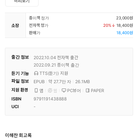
미리보기
종이책 정가
23,000원
소장
전자책 정가
20
%↓
18,400원
판매가
18,400원
출간 정보
2022.10.04
전자책 출간
2022.09.21
종이책 출간
듣기 기능
TTS(듣기)
지원
파일 정보
EPUB
약 27.7만 자
26.1MB
지원 환경
PC뷰어
PAPER
앱
웹
ISBN
9791191438888
UCI
-
이해찬 회고록