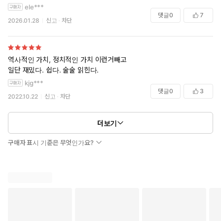
ele***
댓글
0
7
2026.01.28
신고
차단
역사적인 가치, 정치적인 가치 이런거빼고
일단 재밌다. 쉽다. 술술 읽힌다.
kjg***
댓글
0
3
2022.10.22
신고
차단
더보기
구매자 표시 기준은 무엇인가요?