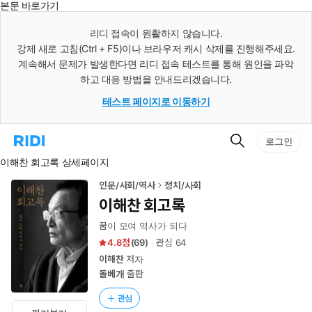
본문 바로가기
인
스
리디 접속이 원활하지 않습니다.
턴
강제 새로 고침(Ctrl + F5)이나 브라우저 캐시 삭제를 진행해주세요.
트
검
계속해서 문제가 발생한다면 리디 접속 테스트를 통해 원인을 파악
색
하고 대응 방법을 안내드리겠습니다.
테스트 페이지로 이동하기
검
리
로그인
색
디
이해찬 회고록 상세페이지
홈
으
로
인문/사회/역사
정치/사회
이
이해찬 회고록
동
꿈이 모여 역사가 되다
4.8
(
69
)
관심
64
이해찬
저자
돌베개
출판
관심