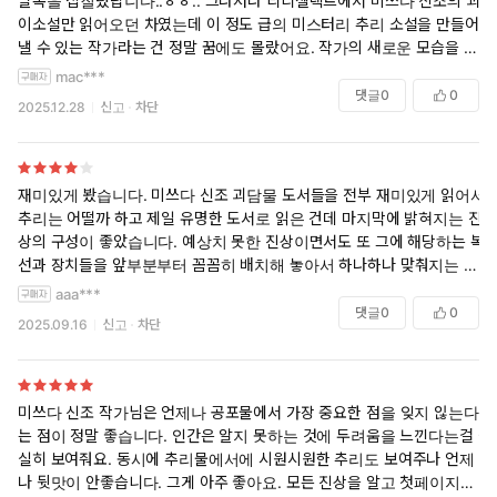
발목을 접질렀답니다..ㅎㅎ.. 그나저나 리디셀렉트에서 미쓰다 신조의 괴
이소설만 읽어오던 차였는데 이 정도 급의 미스터리 추리 소설을 만들어
낼 수 있는 작가라는 건 정말 꿈에도 몰랐어요. 작가의 새로운 모습을 알
게 된 작품이었습니다. 다른 작품들도 무조건 읽어봐야겠어요.
mac***
댓글
0
0
2025.12.28
신고
차단
재미있게 봤습니다. 미쓰다 신조 괴담물 도서들을 전부 재미있게 읽어서
추리는 어떨까 하고 제일 유명한 도서로 읽은 건데 마지막에 밝혀지는 진
상의 구성이 좋았습니다. 예상치 못한 진상이면서도 또 그에 해당하는 복
선과 장치들을 앞부분부터 꼼꼼히 배치해 놓아서 하나하나 맞춰지는 희
열이 있더군요. 이 책의 면모는 한 번 다 읽고 두 번째 읽었을 때 더욱 잘
aaa***
느껴지고 좋습니다.
댓글
0
0
2025.09.16
신고
차단
다만 재독할 때 느낌이 달라지긴 하지만, 처음 읽는 입장에선 중반부까지
지루한 구석이 많기도 한 책입니다. 일본 폐쇄적 마을의 인습+살인 사건
을 결합한 전개인데 초중반부까지는 이 독특한 인습과 그로 형성된 마을
미쓰다 신조 작가님은 언제나 공포물에서 가장 중요한 점을 잊지 읺는다
의 분위기, 등장인물들을 나타내는데 대부분 지면이 쓰입니다. 일본 풍습
는 점이 정말 좋습니다. 인간은 알지 못하는 것에 두려움을 느낀다는걸 절
위주의 서술이기에 우리나라 기준에서는 더더욱 이해가 잘 안 가고 답답
실히 보여줘요. 동시에 추리물에서에 시원시원한 추리도 보여주나 언제
한 면모가 있습니다(그에 관한 주석이나 설명도 책 내에는 잘 달려 있지
나 뒷맛이 안좋습니다. 그게 아주 좋아요. 모든 진상을 알고 첫페이지부터