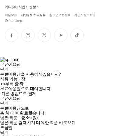
리디(주) 사업자 정보
이용약관
개인정보 처리방침
청소년보호정책
사업자정보확인
©
RIDI Corp.
페
인
트
유
틱
이
스
위
튜
톡
스
타
터
브
북
그
램
무료이용권
닫기
무료이용권을 사용하시겠습니까?
사용 가능 :
장
<
>부터
총
화
무료이용권으로 대여합니다.
다른 방법으로 결제
무료이용권
닫기
무료이용권으로
총
화
대여 완료했습니다.
남은 작품 :
총
화
(
원)
남은 작품 결제하기
대여한 작품 바로보기
도움말
닫기