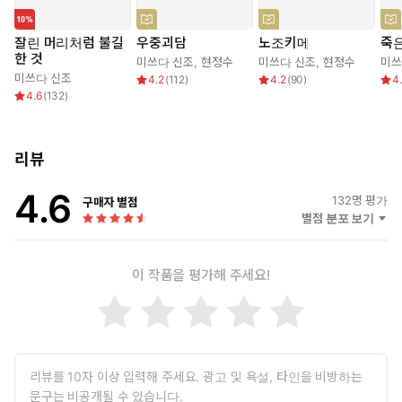
잘린 머리처럼 불길
우중괴담
노조키메
죽은
한 것
미쓰다 신조
,
현정수
미쓰다 신조
,
현정수
미쓰
미쓰다 신조
4.2
(
112
)
4.2
(
90
)
4
4.6
(
132
)
리뷰
4.6
132
명 평가
구매자 별점
별점 분포 보기
이 작품을 평가해 주세요!