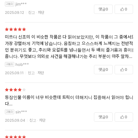
않습니다...) 일본의 섬 국가적 특징(폐쇄성)과 촌/부락 단위로 오래 존재
보면 얼마나 이야기를 차근차근하게 쌓아왔는지 알 수 있습니다. 그냥 넘
jim***
했던 마을 특유의 좋지 않은 인습에 관해 어느 정도 사전 정보가 없으면
어갈 대사 하나가 없어요.
댓글
0
0
2025.09.12
신고
차단
책 자체의 재미가 덜 느껴지는 건 어쩔 수 없네요. 주요 전개가 인습의 불
합리한 구조에 의해 전개되다 보니 더욱 그렇습니다.
일본 풍습이나 습성에 관하여 아는 게 없는 사람이면 추천하지는 않습니
미쓰다 신조의 이 비슷한 작품은 다 읽어보았지만, 이 작품이 그 중에서도
다.
가장 강렬하게 기억에 남습니다. 음침하고 으스스하게 느껴지는 전반적
인 분위기도 좋고, 추리와 오컬트를 넘나들면서 두 배의 즐거움과 흥미를
줍니다. 무엇보다 의외로 사건을 해결해나가는 추리 부분이 아주 알차면
서 소름끼치고 좋았습니다.
hob***
댓글
0
0
2025.09.11
신고
차단
등장인물 이름이 너무 비슷한데 트릭이 더해지니 집중해서 읽어야 힙니
다…
sin***
댓글
0
0
2025.09.04
신고
차단