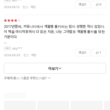
kin***
댓글
0
0
2024.08.15
신고
차단
2017년쯤에, 커뮤니티에서 개꿀잼 몰카라는 밈이 성행한 적이 있었다.
이 책을 마지막장까지 다 읽은 지금, 나는 그야말로 개꿀잼 몰카를 당한
기분이다.
추리소설로서 상당히 완성도 있게 잘 짜여진 작품임은 분명하지만, 인물
sky***
관계가 꽤 복잡하고 서술이 심리 묘사보다 정황과 추리요소에 집중되어
댓글
0
1
2024.08.05
신고
차단
있어 쉽게 읽히지는 않는다. 그 덕에 잠깐 방심하면 중요한 부분을 지나쳐
버리기 일쑤라, 읽은 부분을 또다시 읽어야만 했다.
더보기
미쓰다 신조 소설 특유의 공포 분위기를 기대하면 실망할지 모르지만, 본
격 추리소설을 기대했다면 만족스러울 것이라 생각한다. 미쓰다 신조 작
구매자 표시 기준은 무엇인가요?
품만의 공포 요소와 일본 문화에 대한 긴 설명을 좋아하는 입장에서, 읽는
재미로만 따지면 도조 겐야 첫작품인 '염매...'가 더 좋았던 것 같다. 다만
완독 후 책의 첫머리로 돌아왔을 때 느낀 그 소름끼침이란...