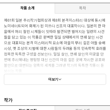
작품 소개
목차
제61회 일본 추리작가협회상과 제8회 본격미스터리 대상에 동시에
노미네이트되어 화제가 된 미쓰다 신조의 대표작이다. 일본의 한 마
을에서 머리 잘린 시체들이 잇따라 발견되면 벌어지는 일련의 사건
들을 담고 있는 이 작품은 완벽한 밀실 상태에서의 연쇄 살인 사건
으로 대표되는 본격 미스터리적 요소에 마을의 뿌리 깊은 아들 숭배
사상, 옛 조상의 지벌에 대한 사람들의 두려움 등의 민속학적 호러를
접목한 독특한 구성을 선보인다. 밀실 살인, 연쇄 살인의 미궁을 단
번에 추리해내는 명탐정 대신 인간의 마음 깊은 곳에 자리한 공포와
불안으로 대변되는 암흑의 세계를 그려낸 작가의 독특한 작풍이 돋
보이는 작품.
더보기
전후 일본, 오쿠다마 깊은 곳에 위치한 히메카미 촌의 히가미 가에서
는 오래전부터 당주의 적자인 맏아들이 가독을 승계하고 가문을 존
속시켜왔다. 그런데 이 가문에서는 대대로 아들이 좀처럼 성장하지
못하고 어렸을 때 죽고 만다. 아들이 무사히 성장하도록 하기 위해
작가
마을에서는 아들이 태어난 뒤 삼일째 밤, 십삼 년째 밤, 이십삼 년째