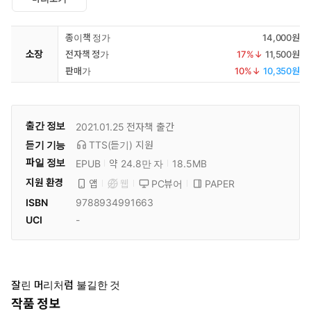
종이책 정가
14,000원
소장
전자책 정가
17
%↓
11,500원
판매가
10
%↓
10,350원
출간 정보
2021.01.25
전자책 출간
듣기 기능
TTS(듣기)
지원
파일 정보
EPUB
약 24.8만 자
18.5MB
지원 환경
PC뷰어
PAPER
앱
웹
ISBN
9788934991663
UCI
-
잘린 머리처럼 불길한 것
작품 정보