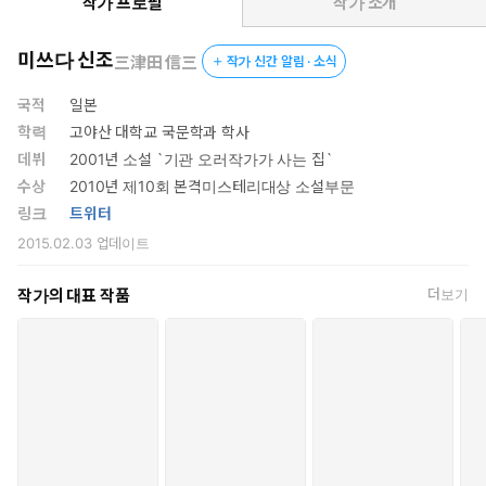
밤에 각기 의식을 치른다. 히가미 가의 제일 가문인 이치가미 가의
작가 프로필
작가 소개
장손 조주로를 위한 ‘십삼야 참배’ 날 밤, 그의 쌍둥이 남매인 히메코
가 우물에 빠져 죽은 채 발견되며, 마을에는 조상의 지벌이 또다시
미쓰다 신조
三津田 信三
작가 신간 알림 · 소식
내린 게 아닌가 하는 공포와 불안이 엄습하는데…….
국적
일본
학력
고야산 대학교 국문학과 학사
데뷔
2001년 소설 `기관 오러작가가 사는 집`
수상
2010년 제10회 본격미스테리대상 소설부문
링크
트위터
2015.02.03
업데이트
작가의 대표 작품
더보기