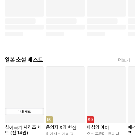
일본 소설 베스트
더보기
14
권
세트
십이국기 시리즈 세
용의자 X의 헌신
마성의 아이
매
트 (전 14권)
프
히가시노 게이고
,
양억관
오노 후유미
,
추지나