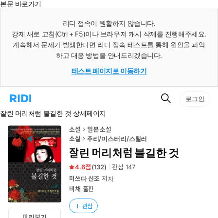
본문 바로가기
인
스
리디 접속이 원활하지 않습니다.
턴
강제 새로 고침(Ctrl + F5)이나 브라우저 캐시 삭제를 진행해주세요.
트
검
계속해서 문제가 발생한다면 리디 접속 테스트를 통해 원인을 파악
색
하고 대응 방법을 안내드리겠습니다.
테스트 페이지로 이동하기
검
리
로그인
색
디
잘린 머리처럼 불길한 것 상세페이지
홈
으
로
소설
일본 소설
이
소설
추리/미스터리/스릴러
동
잘린 머리처럼 불길한 것
4.6
(
132
)
관심
147
미쓰다 신조
저자
비채
출판
관심
미리보기