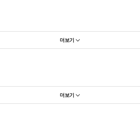
더보기
자란 차나무로부터 ‘산화도’, ‘홍배(로스팅)’ 등을 달리하여 꽃향, 묵
 각종 건강 효능의 과학을 소개한다.
더보기