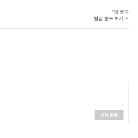
1
명 평가
별점 분포 보기
리뷰 등록