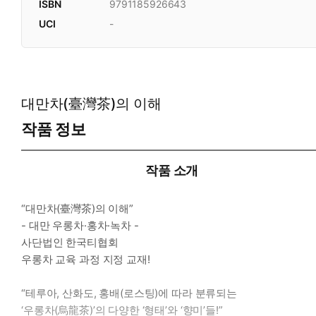
ISBN
9791185926643
UCI
-
대만차(臺灣茶)의 이해
작품 정보
작품 소개
“대만차(臺灣茶)의 이해”
- 대만 우롱차·홍차·녹차 -
사단법인 한국티협회
우롱차 교육 과정 지정 교재!
“테루아, 산화도, 홍배(로스팅)에 따라 분류되는
‘우롱차(烏龍茶)’의 다양한 ‘형태’와 ‘향미’들!”