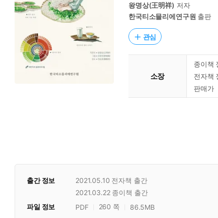
왕명상(王明祥)
저자
한국티소믈리에연구원
출판
관심
종이책 
소장
전자책 
판매가
출간 정보
2021.05.10
전자책 출간
2021.03.22
종이책 출간
파일 정보
260 쪽
PDF
86.5MB