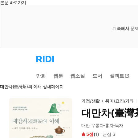
본문 바로가기
계속해서 문제
리
디
홈
으
만화
웹툰
웹소설
도서
셀렉트
로
이
대만차(臺灣茶)의 이해 상세페이지
동
가정/생활
취미/요리/기타
대만차(臺灣
대만 우롱차·홍차·녹차
5
(
1
)
관심
6