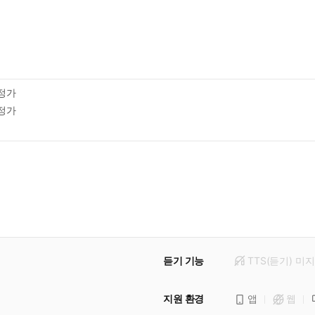
정가
정가
듣기 기능
TTS(듣기)
미
지
지원 환경
앱
웹