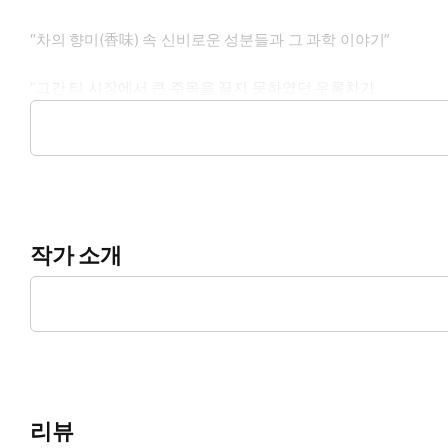
“차의 향미(香味) 속 신비로운 성분들과 그 과학 이야기”
“그간 티 시장에서 큰 주목을 끌지 못하였던 우롱차가
최근 그 ‘형태’와 ‘향미’별로 세분 시장이 새롭게 열리고 있다!”
“녹차와 홍차의 양쪽 효능을 모두 가져 건강차로서
새로운 아이콘으로 급부상하는 우롱차(烏龍茶)!”
작가 소개
“‘우롱차의 왕국’이라 할 대만에서 독특한 테루아적인 환경 속에서 
차의 침출 과학을 통해 각종 차의 색, 향, 맛에 숨겨진 성분들과
왕명상(王明祥)
대만차 전문가
“세계 정상급 향미의 티 세계에 입문자들을 위한
대만차 전문가가 들려주는 길라잡이 도서!”
리뷰