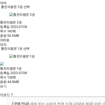
대여
통천의왕문 2권 선택
통천의왕문 2권
등록일
2023.07.06
쪽수
140쪽
용량
50.0MB
300
원
대여
통천의왕문 1권 선택
통천의왕문 1권
등록일
2023.07.06
쪽수
138쪽
용량
44.9MB
보기
더보기
[구매 안내]
세트 또는 시리즈 전권 소장 시(대여 제외) 이미