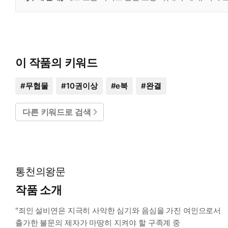
이 작품의 키워드
#
무협물
#
10권이상
#
e북
#
완결
다른 키워드로 검색
통천의왕문
작품 소개
"죄인 설비연은 지극히 사악한 심기와 음심을 가진 여인으로서
출가한 불문의 제자가 마땅히 지켜야 할 구족계 중