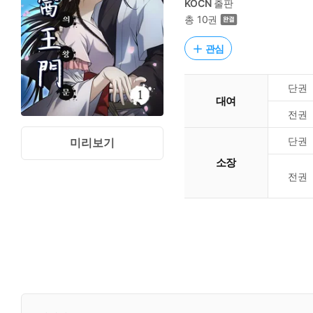
KOCN
출판
총 10권
관심
단권
대여
전권
단권
미리보기
소장
전권