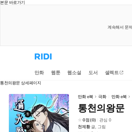
본문 바로가기
계속해서 문제
리
디
홈
으
만화
웹툰
웹소설
도서
셀렉트
로
이
통천의왕문 상세페이지
동
만화 e북
극화
만화 e북
통천의왕문
0
(
0
)
관심
0
천제황
글, 그림