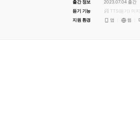
출간 정보
2023.07.04
출간
듣기 기능
TTS(듣기)
미
지
지원 환경
앱
웹