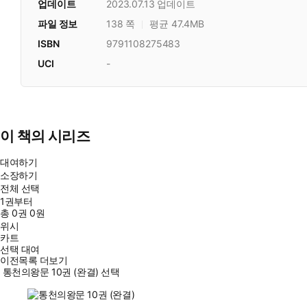
업데이트
2023.07.13
업데이트
파일 정보
138 쪽
평균 47.4MB
ISBN
9791108275483
UCI
-
이 책의 시리즈
대여하기
소장하기
전체 선택
1권부터
총
0
권
0원
위시
카트
선택 대여
이전목록 더보기
통천의왕문 10권 (완결) 선택