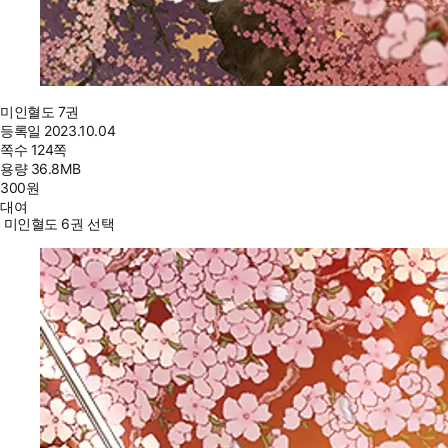
미인혈도 7권
등록일
2023.10.04
쪽수
124쪽
용량
36.8MB
300
원
대여
미인혈도 6권 선택