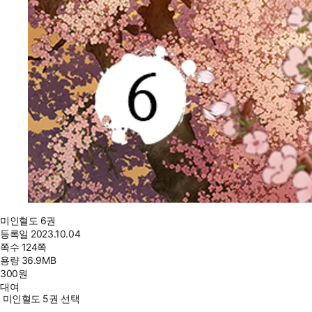
미인혈도 6권
등록일
2023.10.04
쪽수
124쪽
용량
36.9MB
300
원
대여
미인혈도 5권 선택