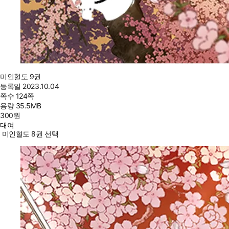
미인혈도 9권
등록일
2023.10.04
쪽수
124쪽
용량
35.5MB
300
원
대여
미인혈도 8권 선택