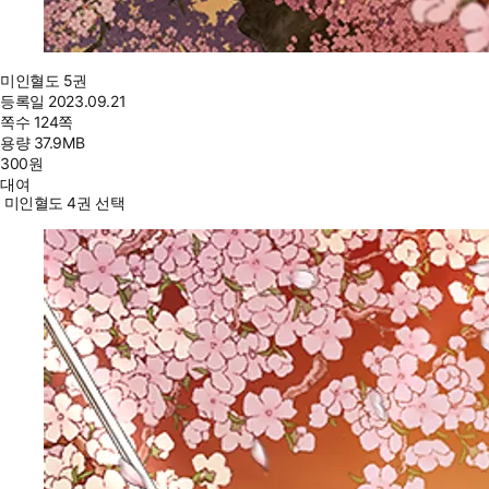
미인혈도 5권
등록일
2023.09.21
쪽수
124쪽
용량
37.9MB
300
원
대여
미인혈도 4권 선택