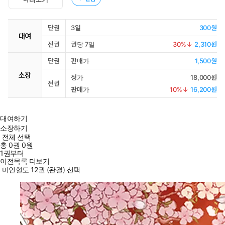
단권
3일
300원
대여
전권
권당 7일
30
%↓
2,310원
단권
판매가
1,500원
소장
정가
18,000원
전권
판매가
10
%↓
16,200원
대여하기
소장하기
전체 선택
총
0
권
0원
1권부터
이전목록 더보기
미인혈도 12권 (완결) 선택