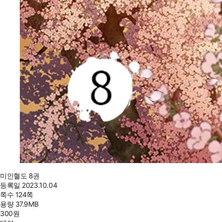
미인혈도 8권
등록일
2023.10.04
쪽수
124쪽
용량
37.9MB
300
원