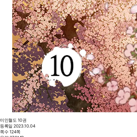
미인혈도 10권
등록일
2023.10.04
쪽수
124쪽