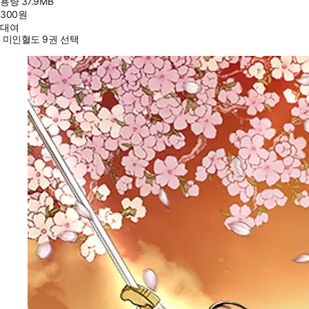
용량
37.9MB
300
원
대여
미인혈도 9권 선택