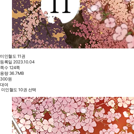
미인혈도 11권
등록일
2023.10.04
쪽수
124쪽
용량
36.7MB
300
원
대여
미인혈도 10권 선택