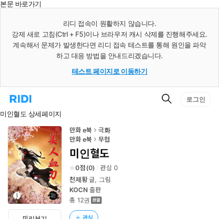
본문 바로가기
인
스
리디 접속이 원활하지 않습니다.
턴
강제 새로 고침(Ctrl + F5)이나 브라우저 캐시 삭제를 진행해주세요.
트
검
계속해서 문제가 발생한다면 리디 접속 테스트를 통해 원인을 파악
색
하고 대응 방법을 안내드리겠습니다.
테스트 페이지로 이동하기
검
리
로그인
색
디
미인혈도 상세페이지
홈
으
로
만화 e북
극화
이
만화 e북
무협
동
미인혈도
0
(
0
)
관심
0
천제황
글, 그림
KOCN
출판
총 12권
관심
미리보기