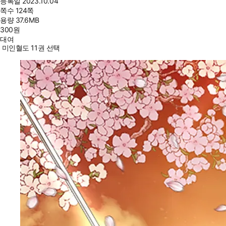
등록일
2023.10.04
쪽수
124쪽
용량
37.6MB
300
원
대여
미인혈도 11권 선택