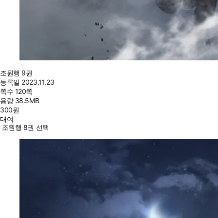
조원행 9권
등록일
2023.11.23
쪽수
120쪽
용량
38.5MB
300
원
대여
조원행 8권 선택