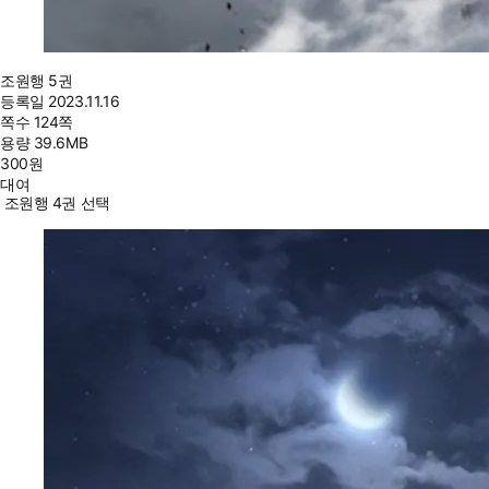
조원행 5권
등록일
2023.11.16
쪽수
124쪽
용량
39.6MB
300
원
대여
조원행 4권 선택