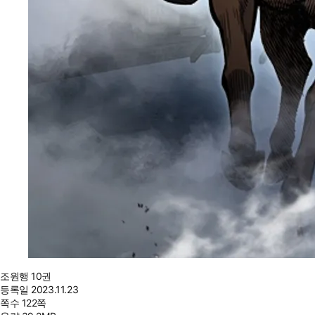
조원행 10권
등록일
2023.11.23
쪽수
122쪽