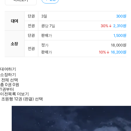
단권
3일
300원
대여
전권
권당 7일
30
%↓
2,310원
단권
판매가
1,500원
소장
정가
18,000원
전권
판매가
10
%↓
16,200원
대여하기
소장하기
전체 선택
총
0
권
0원
1권부터
이전목록 더보기
조원행 12권 (완결) 선택