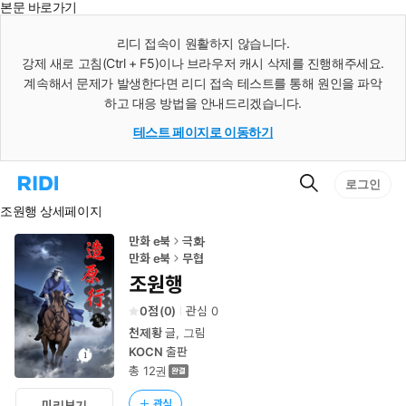
본문 바로가기
인
스
리디 접속이 원활하지 않습니다.
턴
강제 새로 고침(Ctrl + F5)이나 브라우저 캐시 삭제를 진행해주세요.
트
검
계속해서 문제가 발생한다면 리디 접속 테스트를 통해 원인을 파악
색
하고 대응 방법을 안내드리겠습니다.
테스트 페이지로 이동하기
검
리
로그인
색
디
조원행 상세페이지
홈
으
로
만화 e북
극화
이
만화 e북
무협
동
조원행
0
(
0
)
관심
0
천제황
글, 그림
KOCN
출판
총 12권
관심
미리보기