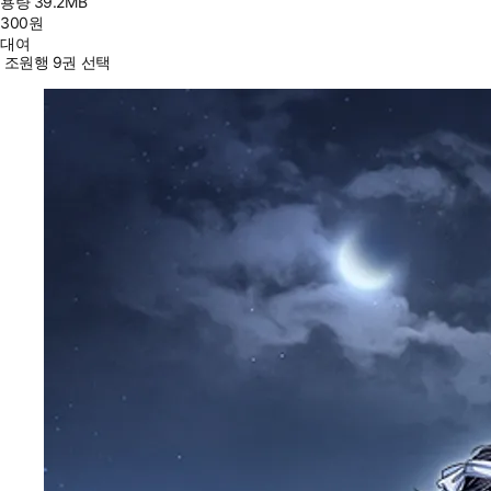
용량
39.2MB
300
원
대여
조원행 9권 선택