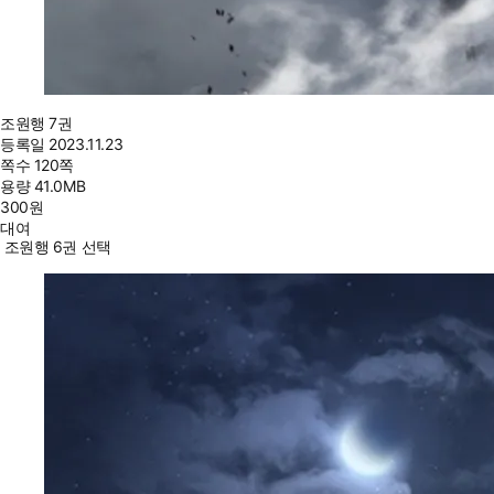
조원행 7권
등록일
2023.11.23
쪽수
120쪽
용량
41.0MB
300
원
대여
조원행 6권 선택