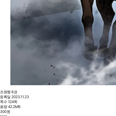
조원행 8권
등록일
2023.11.23
쪽수
124쪽
용량
42.2MB
300
원