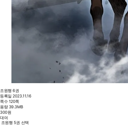
조원행 6권
등록일
2023.11.16
쪽수
120쪽
용량
39.3MB
300
원
대여
조원행 5권 선택