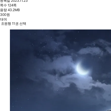
등록일
2023.11.23
쪽수
124쪽
용량
43.2MB
300
원
대여
조원행 11권 선택