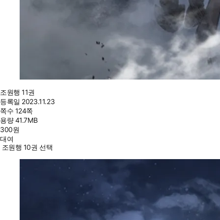
조원행 11권
등록일
2023.11.23
쪽수
124쪽
용량
41.7MB
300
원
대여
조원행 10권 선택