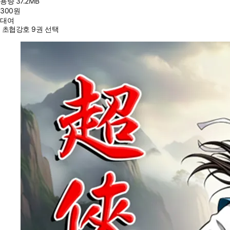
용량
37.2MB
300
원
대여
초협강호 9권 선택