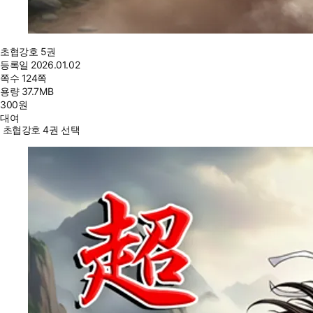
초협강호 5권
등록일
2026.01.02
쪽수
124쪽
용량
37.7MB
300
원
대여
초협강호 4권 선택