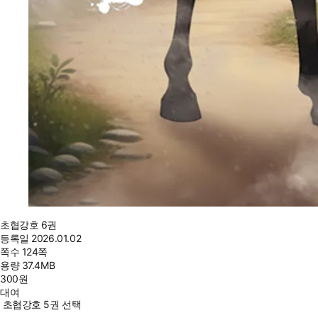
초협강호 6권
등록일
2026.01.02
쪽수
124쪽
용량
37.4MB
300
원
대여
초협강호 5권 선택