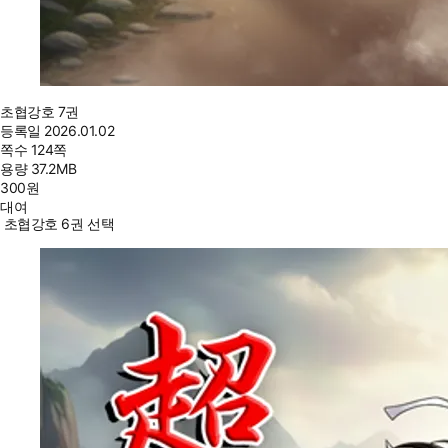
초협강호 7권
등록일
2026.01.02
쪽수
124쪽
용량
37.2MB
300
원
대여
초협강호 6권 선택