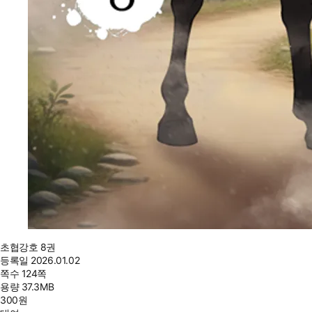
초협강호 8권
등록일
2026.01.02
쪽수
124쪽
용량
37.3MB
300
원