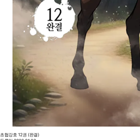
초협강호 12권 (완결)