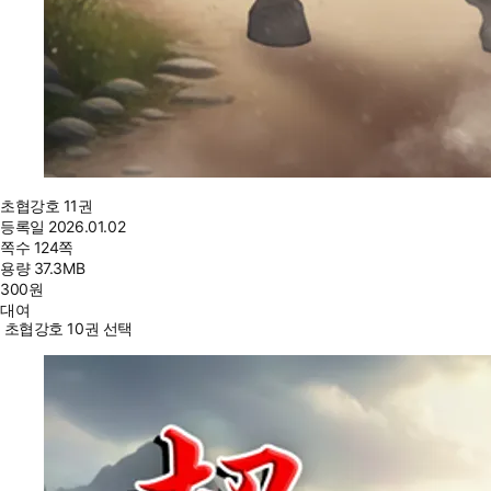
초협강호 11권
등록일
2026.01.02
쪽수
124쪽
용량
37.3MB
300
원
대여
초협강호 10권 선택