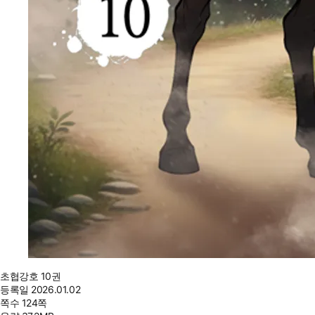
초협강호 10권
등록일
2026.01.02
쪽수
124쪽