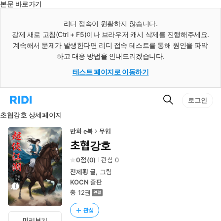
본문 바로가기
인
스
리디 접속이 원활하지 않습니다.
턴
강제 새로 고침(Ctrl + F5)이나 브라우저 캐시 삭제를 진행해주세요.
트
검
계속해서 문제가 발생한다면 리디 접속 테스트를 통해 원인을 파악
색
하고 대응 방법을 안내드리겠습니다.
테스트 페이지로 이동하기
검
리
로그인
색
디
초협강호 상세페이지
홈
으
로
만화 e북
무협
이
초협강호
동
0
(
0
)
관심
0
천제황
글, 그림
KOCN
출판
총 12권
관심
미리보기