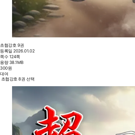
초협강호 9권
등록일
2026.01.02
쪽수
124쪽
용량
38.1MB
300
원
대여
초협강호 8권 선택