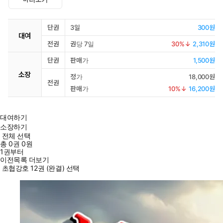
단권
3일
300원
대여
전권
권당 7일
30
%↓
2,310원
단권
판매가
1,500원
소장
정가
18,000원
전권
판매가
10
%↓
16,200원
대여하기
소장하기
전체 선택
총
0
권
0원
1권부터
이전목록 더보기
초협강호 12권 (완결) 선택