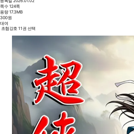
등록일
2026.01.02
쪽수
124쪽
용량
17.3MB
300
원
대여
초협강호 11권 선택