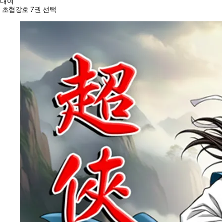
대여
초협강호 7권 선택