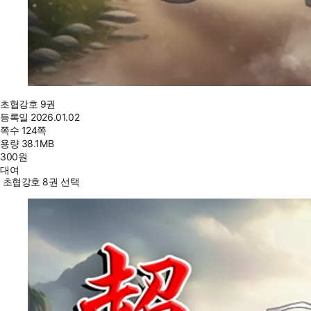
초협강호 9권
등록일
2026.01.02
쪽수
124쪽
용량
38.1MB
300
원
대여
초협강호 8권 선택