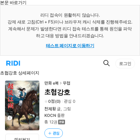
본문 바로가기
인
스
리디 접속이 원활하지 않습니다.
턴
강제 새로 고침(Ctrl + F5)이나 브라우저 캐시 삭제를 진행해주세요.
트
검
계속해서 문제가 발생한다면 리디 접속 테스트를 통해 원인을 파악
색
하고 대응 방법을 안내드리겠습니다.
테스트 페이지로 이동하기
검
리
로그인
색
디
초협강호 상세페이지
홈
으
로
만화 e북
무협
이
초협강호
동
0
(
0
)
관심
0
천제황
글, 그림
KOCN
출판
총 12권
관심
미리보기