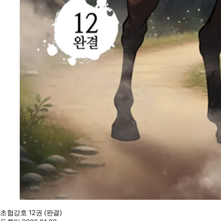
초협강호 12권 (완결)