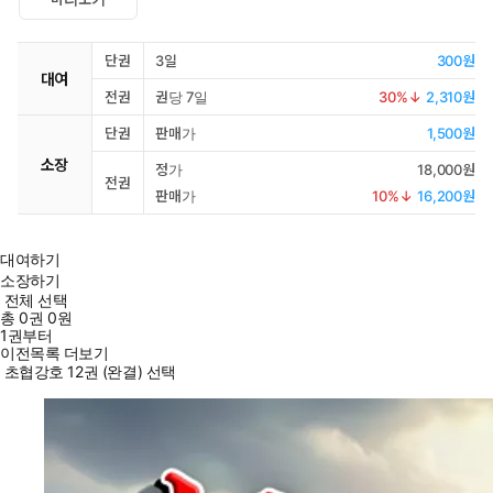
단권
3일
300원
대여
전권
권당 7일
30
%↓
2,310원
단권
판매가
1,500원
소장
정가
18,000원
전권
판매가
10
%↓
16,200원
대여하기
소장하기
전체 선택
총
0
권
0원
1권부터
이전목록 더보기
초협강호 12권 (완결) 선택