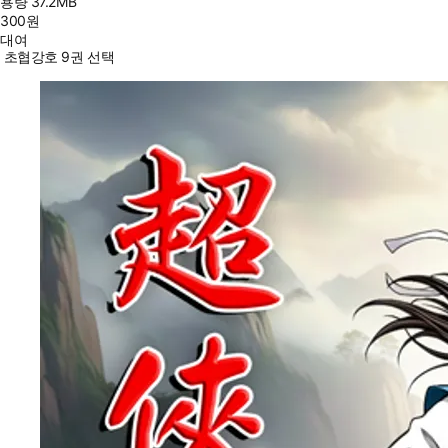
용량
37.2MB
300
원
대여
초협강호 9권 선택