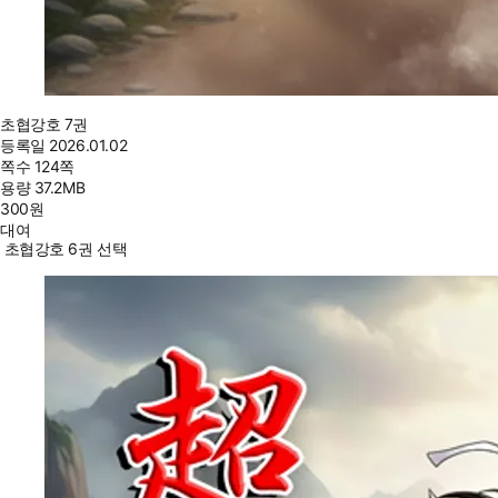
초협강호 7권
등록일
2026.01.02
쪽수
124쪽
용량
37.2MB
300
원
대여
초협강호 6권 선택