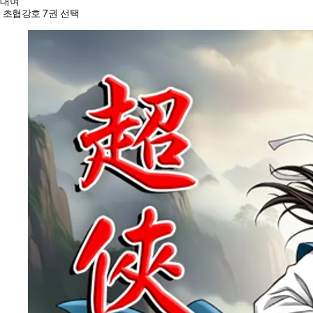
대여
초협강호 7권 선택