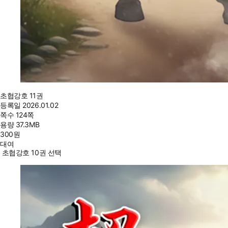
초협강호 11권
등록일
2026.01.02
쪽수
124쪽
용량
37.3MB
300
원
대여
초협강호 10권 선택