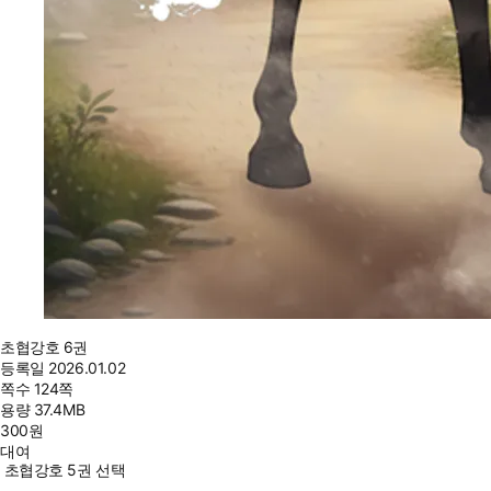
초협강호 6권
등록일
2026.01.02
쪽수
124쪽
용량
37.4MB
300
원
대여
초협강호 5권 선택