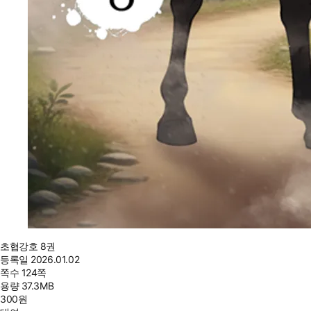
초협강호 8권
등록일
2026.01.02
쪽수
124쪽
용량
37.3MB
300
원