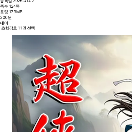
등록일
2026.01.02
쪽수
124쪽
용량
17.3MB
300
원
대여
초협강호 11권 선택