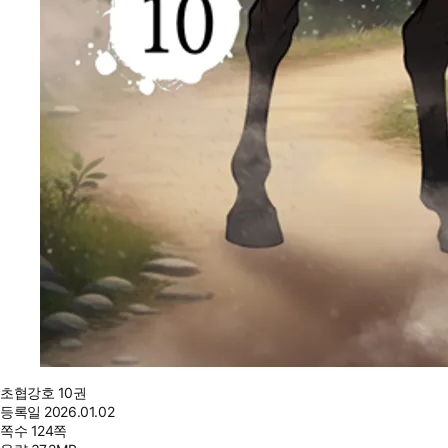
초협강호 10권
등록일
2026.01.02
쪽수
124쪽