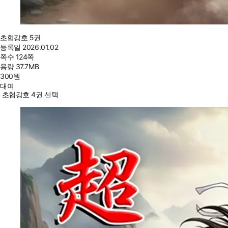
초협강호 5권
등록일
2026.01.02
쪽수
124쪽
용량
37.7MB
300
원
대여
초협강호 4권 선택