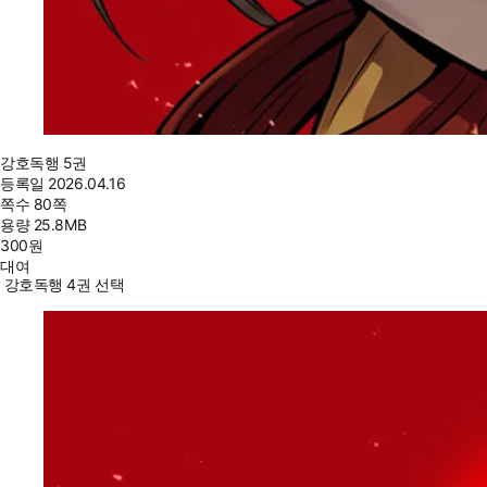
강호독행 5권
등록일
2026.04.16
쪽수
80쪽
용량
25.8MB
300
원
대여
강호독행 4권 선택