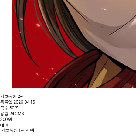
강호독행 2권
등록일
2026.04.16
쪽수
80쪽
용량
26.2MB
300
원
대여
강호독행 1권 선택