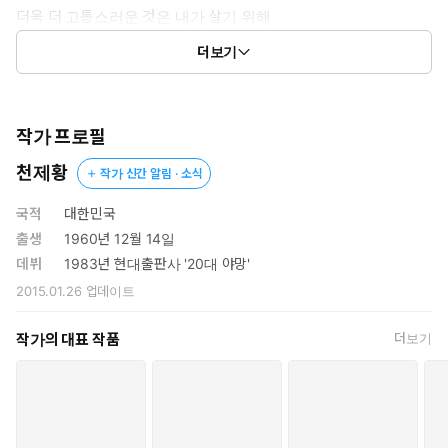
더욱 더 고통스러운 것은 내가 살기 위해
부득이 그대들을 베야 하는 살욕(殺慾)이다.
더보기
저주해다오. 인간이 아닌 한 마리 악귀였노라고…
작가 프로필
천제황
작가 신간 알림 · 소식
국적
대한민국
출생
1960년 12월 14일
데뷔
1983년 현대출판사 '20대 야망'
2015.01.26
업데이트
작가의 대표 작품
더보기