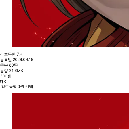
강호독행 7권
등록일
2026.04.16
쪽수
80쪽
용량
24.6MB
300
원
대여
강호독행 6권 선택