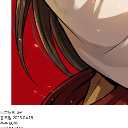
강호독행 6권
등록일
2026.04.16
쪽수
80쪽