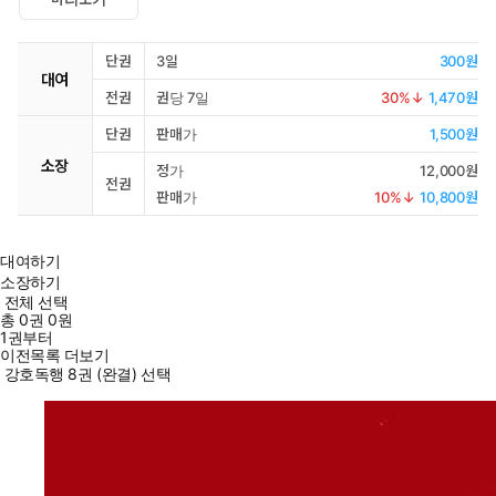
단권
3일
300원
대여
전권
권당 7일
30
%↓
1,470원
단권
판매가
1,500원
소장
정가
12,000원
전권
판매가
10
%↓
10,800원
대여하기
소장하기
전체 선택
총
0
권
0원
1권부터
이전목록 더보기
강호독행 8권 (완결) 선택