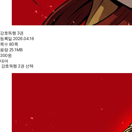
강호독행 3권
등록일
2026.04.16
쪽수
80쪽
용량
25.1MB
300
원
대여
강호독행 2권 선택