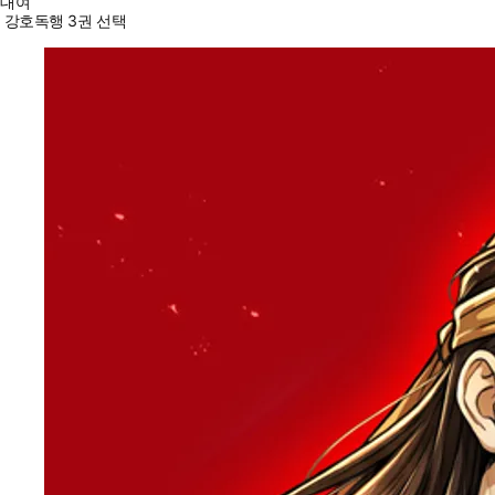
대여
강호독행 3권 선택