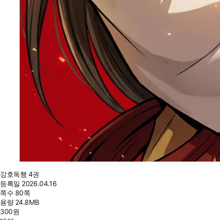
강호독행 4권
등록일
2026.04.16
쪽수
80쪽
용량
24.8MB
300
원