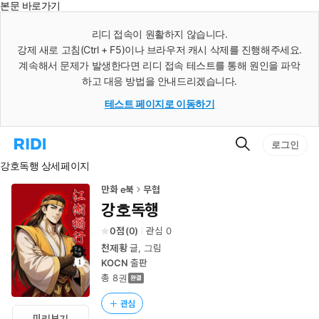
본문 바로가기
인
스
리디 접속이 원활하지 않습니다.
턴
강제 새로 고침(Ctrl + F5)이나 브라우저 캐시 삭제를 진행해주세요.
트
검
계속해서 문제가 발생한다면 리디 접속 테스트를 통해 원인을 파악
색
하고 대응 방법을 안내드리겠습니다.
테스트 페이지로 이동하기
검
리
로그인
색
디
강호독행 상세페이지
홈
으
로
만화 e북
무협
이
강호독행
동
0
(
0
)
관심
0
천제황
글, 그림
KOCN
출판
총 8권
관심
미리보기