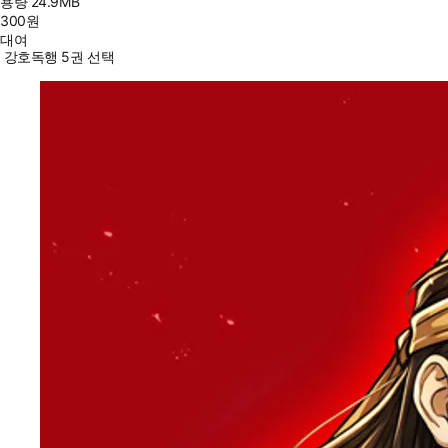
용량
24.9MB
300
원
대여
강호독행 5권 선택