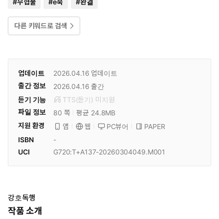
#
무협물
#
e북
#
완결
다른 키워드로 검색
업데이트
2026.04.16
업데이트
출간 정보
2026.04.16
출간
듣기 기능
TTS(듣기)
미
지원
파일 정보
80 쪽
평균 24.8MB
지원 환경
PC뷰어
PAPER
앱
웹
ISBN
-
UCI
G720:T+A137-20260304049.M001
강호독행
작품 소개