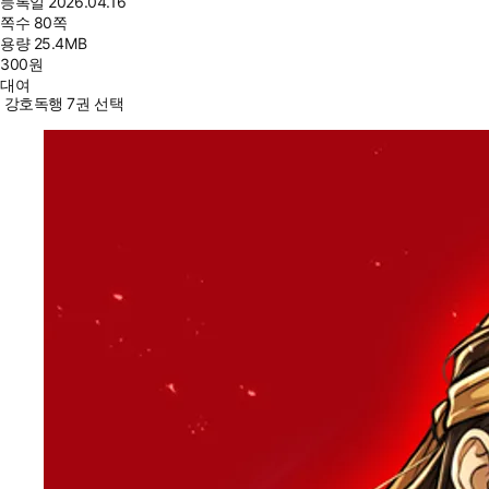
등록일
2026.04.16
쪽수
80쪽
용량
25.4MB
300
원
대여
강호독행 7권 선택