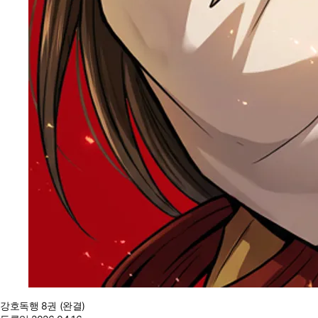
강호독행 8권 (완결)