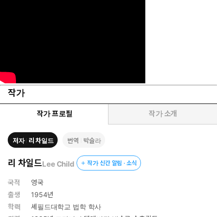
지 행동 지침에 의해 오인되어 억울하게 사살당한 브라질 소년 사
건이 있었다. 이렇듯 9‧11이라는 거대한 참사로 대변되는 테러의
끔찍성과 이를 피하고자 하는 집단의 이기심이 비롯시키는 또 다
른 비극은 우리의 주변에서 알게 모르게 되풀이되고 있다. 아무런
연계성 없이 발생하는 테러에 평범한 삶을 빼앗겨버린 억울한 시민
들의 비극. 그리고 이를 피하고자 하는 행동이 일으키는 또 다른
비극. 이 사이를 작가 리 차일드는 잭 리처라는 인물을 통해 통쾌
하게 질러나간다. 주소도 가족도 없이, 휴대전화도 없이 사회 부
작가
적응자인 양 떠돌아다니는 잭 리처가 풀어나가는 이 시대의 비극
의 결말은 과연 무엇일까. 마지막 페이지를 덮을 때까지 그 답을
작가 프로필
작가 소개
알 수 없게 만드는 이 책은 예측할 수 없는 잭 리처의 행동만큼 예
측할 수 없는 전개들로 독자의 시선을 끝까지 사로잡는다.
저자
리 차일드
번역
박슬라
리 차일드
Lee Child
작가 신간 알림 · 소식
국적
영국
출생
1954년
학력
셰필드대학교 법학 학사