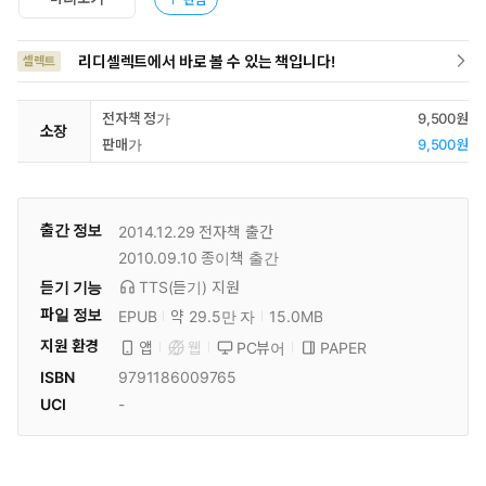
리디셀렉트에서 바로 볼 수 있는 책입니다!
셀렉트
전자책 정가
9,500원
소장
판매가
9,500원
출간 정보
2014.12.29
전자책 출간
2010.09.10
종이책 출간
듣기 기능
TTS(듣기)
지원
파일 정보
EPUB
약 29.5만 자
15.0MB
지원 환경
PC뷰어
PAPER
앱
웹
ISBN
9791186009765
UCI
-