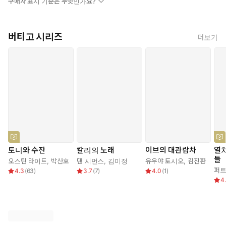
구매자 표시 기준은 무엇인가요?
버티고 시리즈
더보기
토니와 수잔
칼리의 노래
이브의 대관람차
열차
들
오스틴 라이트
,
박산호
댄 시먼스
,
김미정
유우야 토시오
,
김진환
4.3
(
63
)
3.7
(
7
)
4.0
(
1
)
4