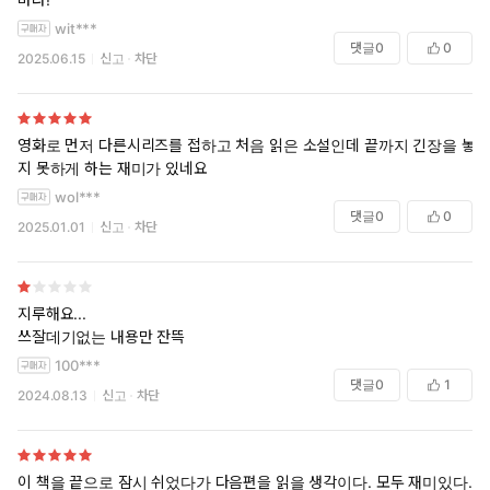
wit***
댓글
0
0
2025.06.15
신고
차단
영화로 먼저 다른시리즈를 접하고 처음 읽은 소설인데 끝까지 긴장을 놓
지 못하게 하는 재미가 있네요
wol***
댓글
0
0
2025.01.01
신고
차단
지루해요...
쓰잘데기없는 내용만 잔뜩
100***
댓글
0
1
2024.08.13
신고
차단
이 책을 끝으로 잠시 쉬었다가 다음편을 읽을 생각이다. 모두 재미있다.