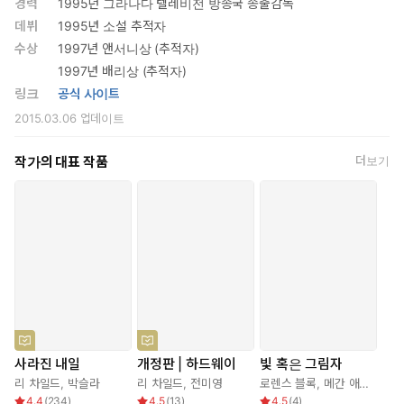
경력
1995년 그라나다 텔레비전 방송국 송출감독
데뷔
1995년 소설 추적자
수상
1997년 앤서니상 (추적자)
1997년 배리상 (추적자)
링크
공식 사이트
2015.03.06
업데이트
작가의 대표 작품
더보기
사라진 내일
개정판 | 하드웨이
빛 혹은 그림자
리 차일드
,
박슬라
리 차일드
,
전미영
로렌스 블록
,
메간 애보트
,
질 
4.4
(
234
)
4.5
(
13
)
4.5
(
4
)