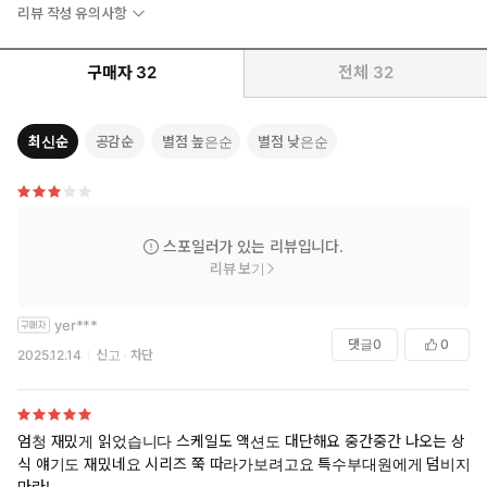
리뷰 작성 유의사항
구매자
32
전체
32
최신순
공감순
별점 높은순
별점 낮은순
스포일러가 있는 리뷰입니다.
리뷰 보기
yer***
댓글
0
0
2025.12.14
신고
차단
엄청 재밌게 읽었습니다 스케일도 액션도 대단해요 중간중간 나오는 상
식 얘기도 재밌네요 시리즈 쭉 따라가보려고요 특수부대원에게 덤비지
마라!