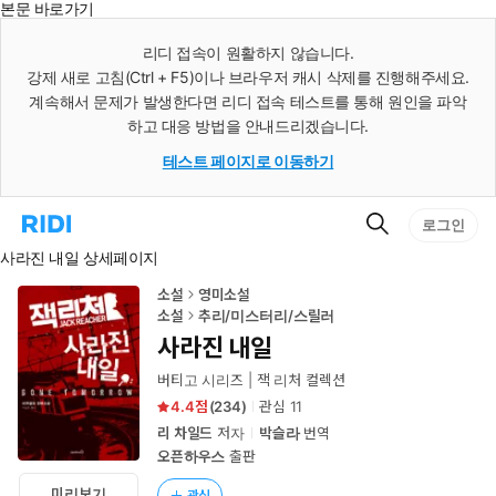
본문 바로가기
인
스
리디 접속이 원활하지 않습니다.
턴
강제 새로 고침(Ctrl + F5)이나 브라우저 캐시 삭제를 진행해주세요.
트
검
계속해서 문제가 발생한다면 리디 접속 테스트를 통해 원인을 파악
색
하고 대응 방법을 안내드리겠습니다.
테스트 페이지로 이동하기
검
리
로그인
색
디
사라진 내일 상세페이지
홈
으
로
소설
영미소설
이
소설
추리/미스터리/스릴러
동
사라진 내일
버티고 시리즈 | 잭 리처 컬렉션
4.4
(
234
)
관심
11
리 차일드
저자
박슬라
번역
오픈하우스
출판
미리보기
관심