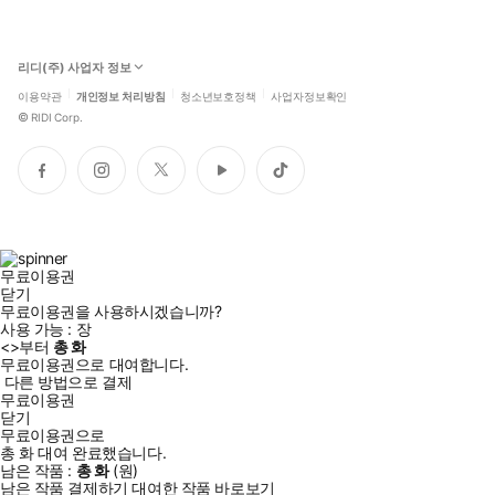
리디(주) 사업자 정보
이용약관
개인정보 처리방침
청소년보호정책
사업자정보확인
©
RIDI Corp.
페
인
트
유
틱
이
스
위
튜
톡
스
타
터
브
북
그
램
무료이용권
닫기
무료이용권을 사용하시겠습니까?
사용 가능 :
장
<
>부터
총
화
무료이용권으로 대여합니다.
다른 방법으로 결제
무료이용권
닫기
무료이용권으로
총
화
대여 완료했습니다.
남은 작품 :
총
화
(
원)
남은 작품 결제하기
대여한 작품 바로보기