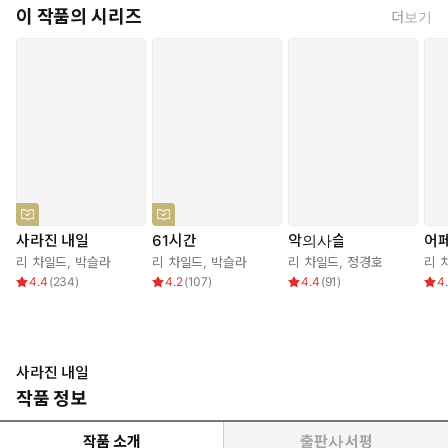
이 작품의 시리즈
더보기
사라진 내일
61시간
악의사슬
어
리 차일드
,
박슬라
리 차일드
,
박슬라
리 차일드
,
정경호
리 
4.4
(
234
)
4.2
(
107
)
4.4
(
91
)
4
사라진 내일
작품 정보
작품 소개
출판사 서평