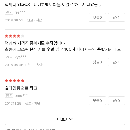
잭리처 영화화는 네버고백보다는 이걸로 하는게 나았을 듯.
fre***
댓글
0
1
2018.08.21
신고
차단
잭리처 시리즈 중에서도 수작입니다
초반에 고조된 분위기를 후반 남은 100여 페이지동안 폭발시키네요
kys***
댓글
0
1
2018.05.06
신고
차단
킬타임용으로 최고.
omo***
댓글
0
0
2017.11.25
신고
차단
더보기