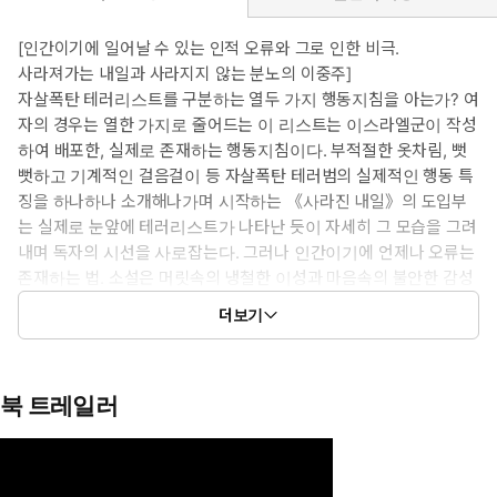
[인간이기에 일어날 수 있는 인적 오류와 그로 인한 비극.
사라져가는 내일과 사라지지 않는 분노의 이중주]
자살폭탄 테러리스트를 구분하는 열두 가지 행동지침을 아는가? 여
자의 경우는 열한 가지로 줄어드는 이 리스트는 이스라엘군이 작성
하여 배포한, 실제로 존재하는 행동지침이다. 부적절한 옷차림, 뻣
뻣하고 기계적인 걸음걸이 등 자살폭탄 테러범의 실제적인 행동 특
징을 하나하나 소개해나가며 시작하는 《사라진 내일》의 도입부
는 실제로 눈앞에 테러리스트가 나타난 듯이 자세히 그 모습을 그려
내며 독자의 시선을 사로잡는다. 그러나 인간이기에 언제나 오류는
존재하는 법. 소설은 머릿속의 냉철한 이성과 마음속의 불안한 감성
을 대비시키며 읽는 이를 잭 리처가 앉아 있는 뉴욕 지하철 6호선으
더보기
로 초대한다. 만약 눈앞에 자살폭탄 테러리스트로 의심되는 사람이
앉아 있다면 어떻게 행동하겠는가. 만약 판단이 맞는다면? 또는 틀
리다면? 테러라는 광풍에 휩쓸려 평범한 삶을 빼앗긴 한 여인의 모
북 트레일러
습으로부터 시작하는 이 소설은 끊임없이 테러를 일으키는 자들과
그들과 협상하려는 자들, 그에 휩쓸리는 자들과 그에 맞서는 인물들
의 모습을 묘사해간다.
실제로 2005년 런던 지하철 테러 사건 당시 이스라엘군의 열두 가