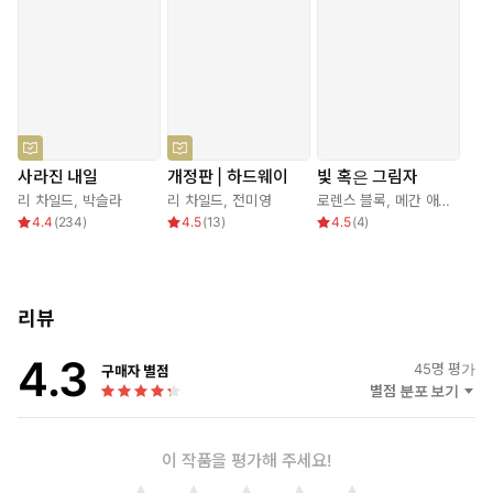
◆책 속에서
6p
“이건 아니에요.”
“뭐가 아니라는 거지?” 그는 물었다. 자신의 삶에 문제가 있다는
생각은 한 번도 해본 적이 없었으니까.
“그게 바로 문제가 있다는 증거예요.” 그녀가 말했다.
그래서 그는 버스에 올라탔다. 북서쪽 국경마을이 종점인 버스. 규
사라진 내일
개정판 | 하드웨이
빛 혹은 그림자
칙은 규칙이니까. 그 규칙은 반드시 지켜졌을 것이다. 만일 두 번째
리 차일드
,
박슬라
리 차일드
,
전미영
로렌스 블록
,
메간 애보트
,
질 
로 멈춰 선 휴게소에서 그가 산책에 나서지 않았다면. 그 산책길에
4.4
(
234
)
4.5
(
13
)
4.5
(
4
)
서 전당포 앞을 지나치지 않았다면. 그 전당포 진열창에 놓여 있는
반지가 그의 눈에 들어오지 않았다면.
21p
리뷰
리처가 주먹을 풀었다. 그 손바닥 위에 놓인 반지, 웨스트포인트
2005. 정교한 금세공, 검은 돌, 아주 작은 사이즈.
4.3
45
명 평가
구매자 별점
지미 랫은 아무 말도 하지 않았다. 하지만 그 반지가 처음 보는 물건
별점 분포 보기
이 아니라는 사실을 그의 두 눈이 말해주고 있었다.
리처가 말했다. “‘미합중국 군사학교’. 웨스트포인트의 또 다른 이름
이지. 바로 그 이름 속에 단서가 있어. 처음 두 단어, 미합중국. 따라
이 작품을 평가해 주세요!
서 이건 연방 차원의 사건이라는 얘기야.”