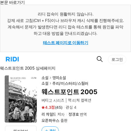
본문 바로가기
인
스
리디 접속이 원활하지 않습니다.
턴
강제 새로 고침(Ctrl + F5)이나 브라우저 캐시 삭제를 진행해주세요.
트
검
계속해서 문제가 발생한다면 리디 접속 테스트를 통해 원인을 파악
색
하고 대응 방법을 안내드리겠습니다.
테스트 페이지로 이동하기
검
리
로그인
색
디
웨스트포인트 2005 상세페이지
홈
으
로
소설
영미소설
이
소설
추리/미스터리/스릴러
동
웨스트포인트 2005
버티고 시리즈 | 잭 리처 컬렉션
4.3
(
45
)
관심
4
리 차일드
저자
정경호
번역
오픈하우스
출판
관심