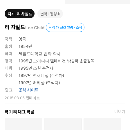
작될 예정이다.
저자
리 차일드
번역
정경호
“내가 원하는 건 그 여자를 찾아서 반지를 돌려주는 것뿐이야.
리 차일드
Lee Child
작가 신간 알림 · 소식
하지만 그녀가 무사하지 않다면 상황은 달라지겠지.”
국적
영국
정해진 목적지 없이 가장 먼저 출발하는 버스에 올라탄 잭 리처. 잠
출생
1954년
시 들른 휴게소에서 산책길에 나선 리처는 전당포 앞을 지나가다 진
학력
셰필드대학교 법학 학사
열창에 놓여 있는 반지를 보고 걸음을 멈춘다. 리처가 졸업한 미 육
경력
1995년 그라나다 텔레비전 방송국 송출감독
군사관학교, 웨스트포인트의 2005년도 졸업 반지. 4년에 걸친 혹
데뷔
1995년 소설 추적자
독한 훈련을 이겨낸 자만이 가질 수 있는 영광스러운 반지를 전당포
수상
1997년 앤서니상 (추적자)
에 맡길 졸업생은 아무도 없다.
1997년 배리상 (추적자)
리처는 반지의 주인인 여자 생도에게 심각한 문제가 생겼음을 직감
링크
공식 사이트
하고 추적에 나선다. 반지의 이동 경로를 따라갈수록 분명해지는 사
실은 범죄 현장의 한가운데에 그녀가 서 있다는 것. 소재 파악에 어
2015.03.06
업데이트
려움을 겪는 리처 앞에 사설탐정을 고용해 그녀를 찾는 또 다른 여자
가 나타난다. 그녀는 대체 어디로 사라진 걸까.
작가의 대표 작품
더보기