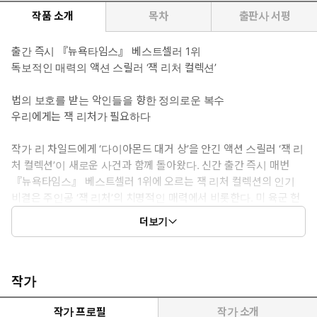
작품 소개
목차
출판사 서평
출간 즉시 『뉴욕타임스』 베스트셀러 1위
독보적인 매력의 액션 스릴러 ‘잭 리처 컬렉션’
법의 보호를 받는 악인들을 향한 정의로운 복수
우리에게는 잭 리처가 필요하다
작가 리 차일드에게 ‘다이아몬드 대거 상’을 안긴 액션 스릴러 ‘잭 리
처 컬렉션’이 새로운 사건과 함께 돌아왔다. 신간 출간 즉시 매번
『뉴욕타임스』 베스트셀러 1위에 오르는 잭 리처 컬렉션의 인기
비결은 주인공 ‘잭 리처’의 치명적인 매력에서 비롯한다. 미 육군 헌
병 출신으로 탁월한 신체 조건과 명석한 두뇌를 가졌고 신사적이면
더보기
서 때로 섹시하기까지 한 잭 리처는 세상의 부조리를 타파하기 위
해 미국 전역을 방랑하며 사회적 약자들의 편에 선다. 무소불위의 권
력을 남용하는 악인들을 향해 날리는 그의 주먹은 언제나 카타르시
스를 안기며 독자들을 열광하게 한다. 컬렉션의 인기에 힘입어 『원
작가
샷』과 『네버 고 백』이 톰 크루즈 주연의 영화 「잭 리처」, 「잭
리처: 네버 고 백」으로 각각 영화화된 바 있고, TV 드라마로도 제
작가 프로필
작가 소개