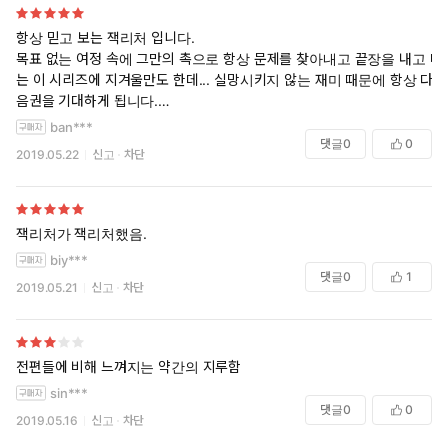
항상 믿고 보는 잭리처 입니다.
목표 없는 여정 속에 그만의 촉으로 항상 문제를 찾아내고 끝장을 내고 마
는 이 시리즈에 지겨울만도 한데... 실망시키지 않는 재미 때문에 항상 다
음권을 기대하게 됩니다.
이번 편은 특히 진상을 알아갈 수록 새롭게 나타나는 인물, 상황 등을 통
ban***
해 이야기가 확장되면서 전체의 구조가 드러나는 내용인데다 리처의 싸
댓글
0
0
2019.05.22
신고
차단
움꾼으로서의 활약을 가감없이 드러내는 대목들이 있어 '역시! 잭리처야!'
하는 통쾌함과 만족감이 높았습니다.
잭리처가 잭리처했음.
biy***
댓글
0
1
2019.05.21
신고
차단
전편들에 비해 느껴지는 약간의 지루함
sin***
댓글
0
0
2019.05.16
신고
차단