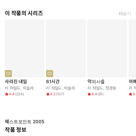
이 작품의 시리즈
더보기
사라진 내일
61시간
악의사슬
어
리 차일드
,
박슬라
리 차일드
,
박슬라
리 차일드
,
정경호
리 
4.4
(
234
)
4.2
(
107
)
4.4
(
91
)
4
웨스트포인트 2005
작품 정보