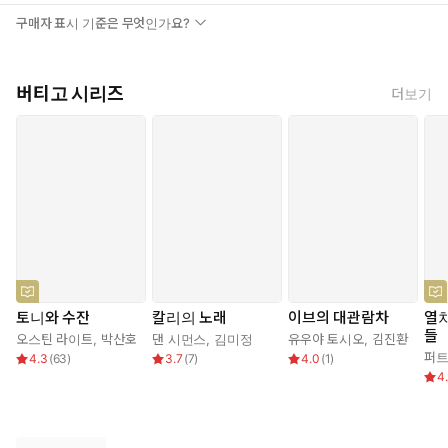
구매자 표시 기준은 무엇인가요?
버티고 시리즈
더보기
토니와 수잔
칼리의 노래
이브의 대관람차
열차
들
오스틴 라이트
,
박산호
댄 시먼스
,
김미정
유우야 토시오
,
김진환
4.3
(
63
)
3.7
(
7
)
4.0
(
1
)
4