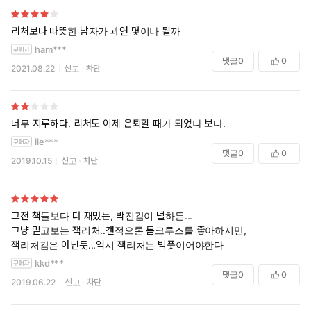
80p
“위스콘신의 작은 마을 전당포에서 이걸 발견했어요. 이건 쉽게 던
리처보다 따뜻한 남자가 과연 몇이나 될까
져버릴 수 있는 물건이 아닙니다. 이 반지를 얻기 위해 이 여자는 4
ham***
년에 걸친 시련을 견뎌내야 했습니다. 그 4년 동안 그들은 그녀의 의
댓글
0
0
2021.08.22
신고
차단
지를 꺾고 단념시키기 위해 매일같이 닦달했을 테고. 웨스트포인트
의 훈련방식이 원래 그러니까요. 게다가 9·11사태까지 겹쳤던 시기
였습니다. 그녀가 재학했던 4년은 다른 어떤 때보다 끔찍했을 겁니
다. 하지만 졸업한 뒤에 겪었을 일에 비하면 아무것도 아니지요. 이
너무 지루하다. 리처도 이제 은퇴할 때가 되었나 보다.
라크 그리고 아프가니스탄. 이 반지의 주인은 그 모든 시련을 이겨
ile***
댓글
0
0
낸 사람입니다. 혹시 타고 다니던 차는 팔아 치웠을 수도 있습니다.
2019.10.15
신고
차단
사랑하는 고모에게서 크리스마스 선물로 받은 시계를 처분했을 수
도 있고. 하지만 이 반지는 아닙니다. 어떤 상황에서도 이걸 포기할
생각은 하지 않았을 겁니다.”
그전 책들보다 더 재밌든, 박진감이 덜하든...
그냥 믿고보는 잭리처..갠적으론 톰크루즈를 좋아하지만,
잭리처감은 아닌듯...역시 잭리처는 빅풋이어야한다
kkd***
댓글
0
0
2019.06.22
신고
차단