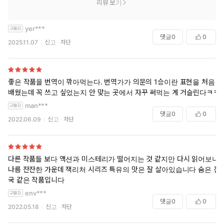
자리를 양보한 채 한쪽으로 밀려나 있었다. 단정한 용모의 사내였
리뷰 보기
다. 고급 소재의 짙은 색 정장, 와이셔츠와 넥타이, 깔끔하게 빗어 넘
긴 헤어스타일. 50을 넘긴 나이인 건 분명했다. 하지만 얼마나 넘겼
yer***
는지는 어림할 수 없었다. 서리가 내리지 않은 갈색 머리. 주름살 없
댓글
0
0
2025.11.07
신고
차단
이 매끈한 얼굴. 어쩌면 60대일 수도 있다. 아니, 70대일지도 모른
다.
남자는 창문을 통해 빨래방을 지켜보고 있었다.
좋은 작품을 번역이 깎아먹는다. 번역가가 의문의 1승이란 표현을 처음
배웠는데 꼭 쓰고 싶었는지 안 맞는 곳에서 자꾸 써먹는 게 거슬린다ㅋㅋ
70p
리처가 물었다. “저 건너편 건물의 빨래방에 관해서 뭐든 아는 게 있
man***
댓글
0
0
습니까?”
2022.06.09
신고
차단
점원이 뒤돌아섰다. 그의 등 뒤에서 절단기가 저만 아는 곡조의
휘파람을 나직하게 불어댔다.
점원의 표정이 순식간에 세 차례나 변했다. 처음에는 이게 무슨
다른 작품들 보다 액션과 미스테리가 떨어지는 것 같지만 다시 읽어보니
일이냐는 듯 멍 때리는 표정이었다. 그다음에는 날 갖고 노느냐는
나름 잔잔한 가운데 잭리처 시리즈 특유의 맛은 잘 살아있습니다 숨은 진
듯 빈정 상한 표정이었다. 마지막에는 어려운 산수 문제를 풀어내
국 같은 작품입니다
려는 듯 생각에 잠긴 표정이었다. 아무튼 답을 얻기는 얻은 모양이
env***
었다. 하지만 자신은 없는 듯 그가 어눌하게 중얼거렸다. “방금 나
댓글
0
0
2022.05.18
신고
차단
간 손님도 똑같은 질문을 했어요.”