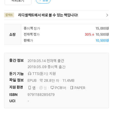
미리보기
리디셀렉트에서 바로 볼 수 있는 책입니다!
셀렉트
종이책 정가
15,000원
소장
전자책 정가
30
%↓
10,500원
판매가
10,500원
출간 정보
2019.05.14
전자책 출간
2019.05.09
종이책 출간
듣기 기능
TTS(듣기)
지원
파일 정보
EPUB
약 28.8만 자
11.4MB
지원 환경
PC뷰어
PAPER
앱
웹
ISBN
9791188285679
UCI
-