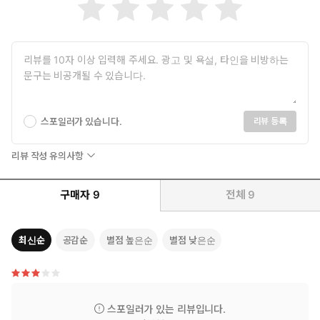
“경찰이신가?”
“아니, 하지만 저 공중전화에 먹여줄 25센트짜리 동전은 있지.”
그때 의자 주인이 화장실에서 돌아왔다. 그가 리처 뒤에 멈춰 섰다.
그가 양팔을 활짝 벌렸다. 그 과장된 몸짓이 묻고 있었다. ‘무슨 일이
야? 이자는 누구야?’
리처의 두 눈이 각기 다른 피사체에 꽂혔다. 오른쪽 눈은 지미 랫의
얼굴, 왼쪽 눈은 정면의 창문. 머리 뒤에 눈이 달려 있어야만 뒤쪽을
스포일러가 있습니다.
리뷰 등록
볼 수 있는 건 아니다.
지미 랫이 말했다. “그 의자는 주인이 있어.”
리뷰 작성 유의사항
“알아, 나야.” 리처가 말했다.
“5초 주지.”
“난 대답을 듣기 전에는 일어나지 않을 거야.”
구매자
9
전체
9
“오늘 밤에는 뭔 짓을 해도 행운이 따라줄 것 같나?”
“내게 행운 따위는 필요 없어.”
최신순
공감순
별점 높은순
별점 낮은순
53p
나카무라는 그 테이블에서 많은 시간을 보냈었다. 그녀가 문을 밀고
들어갔다. 그녀의 테이블에는 이미 다른 손님이 앉아 있었다. 남자
였다. 다 먹지 않은 베이컨과 계란프라이 접시가 반쯤 찬 커피잔에
스포일러가 있는 리뷰입니다.