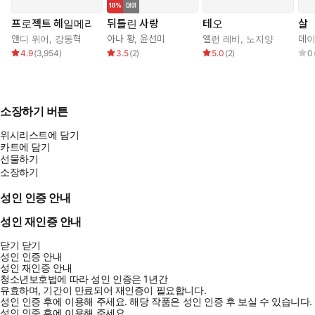
프로젝트 헤일메리
뒤틀린 사랑
테오
살
앤디 위어
,
강동혁
아나 황
,
윤선미
앨런 레비
,
노지양
데이
4.9
(
3,954
)
3.5
(
2
)
5.0
(
2
)
0
소장하기 버튼
위시리스트에 담기
카트에 담기
선물하기
소장하기
성인 인증 안내
성인 재인증 안내
닫기
닫기
성인 인증 안내
성인 재인증 안내
청소년보호법에 따라 성인 인증은 1년간
유효하며, 기간이 만료되어 재인증이 필요합니다.
성인 인증 후에 이용해 주세요.
해당 작품은 성인 인증 후 보실 수 있습니다.
성인 인증 후에 이용해 주세요.