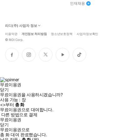
인재채용
리디(주) 사업자 정보
이용약관
개인정보 처리방침
청소년보호정책
사업자정보확인
©
RIDI Corp.
페
인
트
유
틱
이
스
위
튜
톡
스
타
터
브
북
그
램
무료이용권
닫기
무료이용권을 사용하시겠습니까?
사용 가능 :
장
<
>부터
총
화
무료이용권으로 대여합니다.
다른 방법으로 결제
무료이용권
닫기
무료이용권으로
총
화
대여 완료했습니다.
남은 작품 :
총
화
(
원)