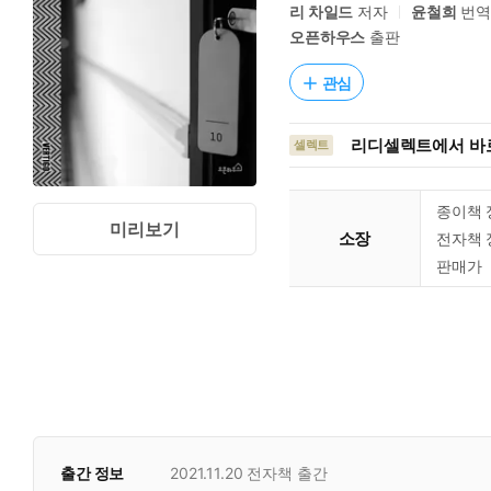
리 차일드
저자
윤철희
번
오픈하우스
출판
관심
리디셀렉트에서 바로
셀렉트
종이책 
미리보기
소장
전자책 
판매가
출간 정보
2021.11.20
전자책 출간