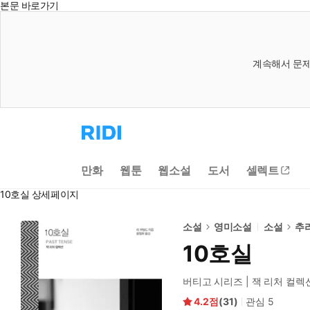
본문 바로가기
계속해서 문제
리
디
홈
으
만화
웹툰
웹소설
도서
셀렉트
로
이
10호실 상세페이지
동
소설
영미소설
소설
추
10호실
버티고 시리즈 | 잭 리처 컬렉
4.2
(
31
)
관심
5