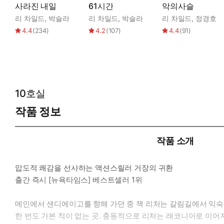
사라진 내일
61시간
악의사슬
리 차일드
,
박슬라
리 차일드
,
박슬라
리 차일드
,
정경호
4.4
(
234
)
4.2
(
107
)
4.4
(
91
)
10호실
작품 정보
작품 소개
압도적 쾌감을 선사하는 액션스릴러 거장의 귀환
출간 즉시 [뉴욕타임스] 베스트셀러 1위
메인에서 샌디에이고를 향해 가던 중 잭 리처는 갈림길에서 익숙
한 번도 가본 적이 없는 곳. 충동적으로 리처는 래코니아로 이어지