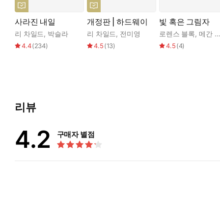
사라진 내일
개정판 | 하드웨이
빛 혹은 그림자
리 차일드
,
박슬라
리 차일드
,
전미영
로렌스 블록
,
메간 애보트
4.4
(
234
)
4.5
(
13
)
4.5
(
4
)
리뷰
4.2
구매자 별점