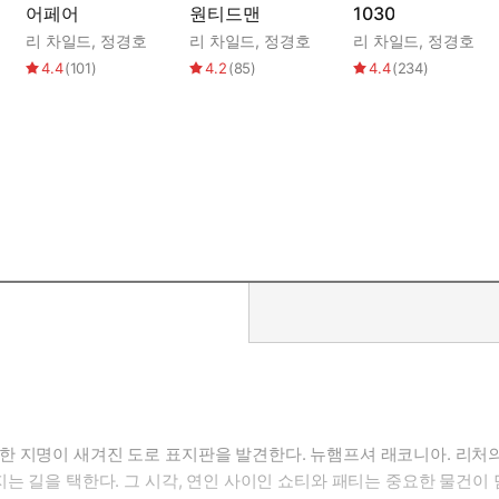
어페어
원티드맨
1030
리 차일드
,
정경호
리 차일드
,
정경호
리 차일드
,
정경호
4.4
(
101
)
4.2
(
85
)
4.4
(
234
)
한 지명이 새겨진 도로 표지판을 발견한다. 뉴햄프셔 래코니아. 리처
는 길을 택한다. 그 시각, 연인 사이인 쇼티와 패티는 중요한 물건이