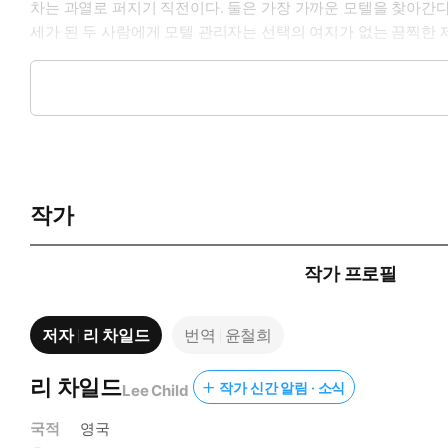
차는 과열로 퍼지기 직전이다. 둘은 가장 가까운 모텔을 찾아간다
세가 된 두 사람에게 모텔 관리자는 선택의 여지가 없는 끔찍한 
리처는 래코니아에 도착해 아버지가 살았던 집 주소를 알아보기 
까? 리처는 가족들의 흔적을 찾을 수 있을까? 짜릿한 스릴과 강
작가
작가 프로필
저자
리 차일드
번역
윤철희
리 차일드
작가 신간 알림 · 소식
Lee Child
국적
영국