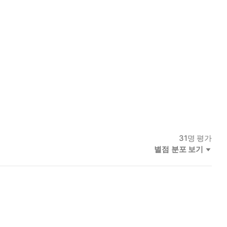
마이클 코넬리
,
제프리 디버
,
크레이그 퍼거슨
,
스티븐 킹
,
조 R. 랜스데일
,
31
명 평가
별점 분포 보기