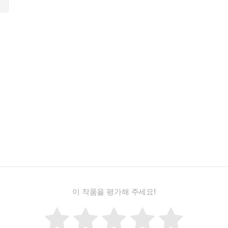
,
질 D. 블록
,
로버트 올렌 버틀러
,
리 차일드
,
니컬러스 크리스토퍼
,
이 작품을 평가해 주세요!