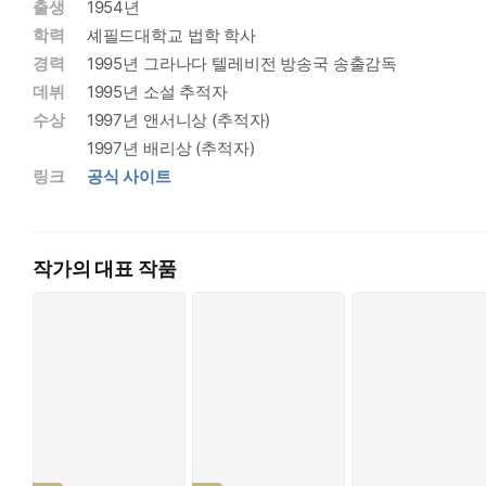
출생
1954년
학력
셰필드대학교 법학 학사
경력
1995년 그라나다 텔레비전 방송국 송출감독
데뷔
1995년 소설 추적자
수상
1997년 앤서니상 (추적자)
1997년 배리상 (추적자)
링크
공식 사이트
작가의 대표 작품