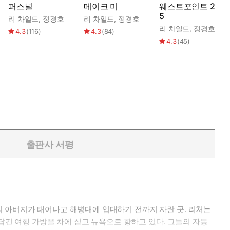
퍼스널
메이크 미
웨스트포인트 200
5
리 차일드
,
정경호
리 차일드
,
정경호
리 차일드
,
정경호
4.3
(
116
)
4.3
(
84
)
4.3
(
45
)
출판사 서평
의 아버지가 태어나고 해병대에 입대하기 전까지 자란 곳. 리처는
 담긴 여행 가방을 차에 싣고 뉴욕으로 향하고 있다. 그들의 자동