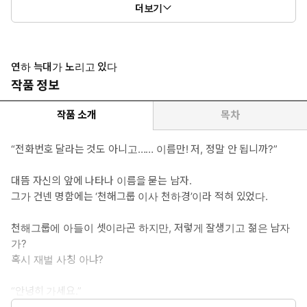
더보기
(외전): 외전 1화 ~ 외전 19화
연하 늑대가 노리고 있다
작품 정보
작품 소개
목차
“전화번호 달라는 것도 아니고…… 이름만! 저, 정말 안 됩니까?”
대뜸 자신의 앞에 나타나 이름을 묻는 남자.
그가 건넨 명함에는 ‘천해그룹 이사 천하경’이라 적혀 있었다.
천해그룹에 아들이 셋이라곤 하지만, 저렇게 잘생기고 젊은 남자
가?
혹시 재벌 사칭 아냐?
“안녕히 가세요.”