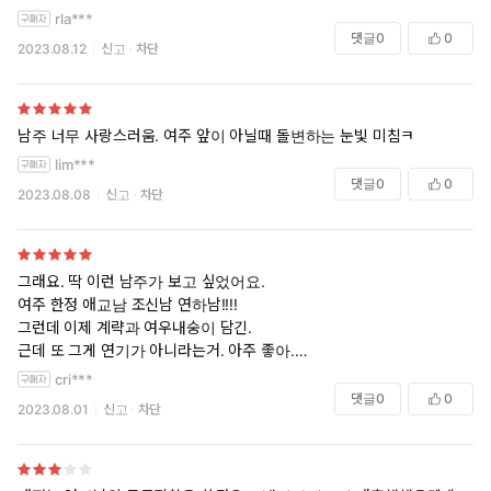
rla***
댓글
0
0
2023.08.12
신고
차단
남주 너무 사랑스러움. 여주 앞이 아닐때 돌변하는 눈빛 미침ㅋ
lim***
댓글
0
0
2023.08.08
신고
차단
그래요. 딱 이런 남주가 보고 싶었어요.
여주 한정 애교남 조신남 연하남!!!!
그런데 이제 계략과 여우내숭이 담긴.
근데 또 그게 연기가 아니라는거. 아주 좋아.
cri***
갖고싶다, 하경이..
댓글
0
0
2023.08.01
신고
차단