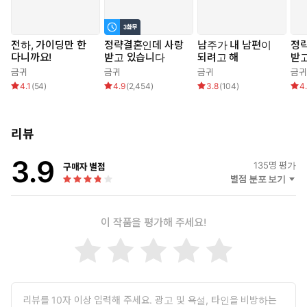
전하, 가이딩만 한
정략결혼인데 사랑
남주가 내 남편이
정
다니까요!
받고 있습니다
되려고 해
받
금귀
금귀
금귀
금귀
4.1
(
54
)
4.9
(
2,454
)
3.8
(
104
)
4
리뷰
3.9
135
명 평가
구매자 별점
별점 분포 보기
이 작품을 평가해 주세요!