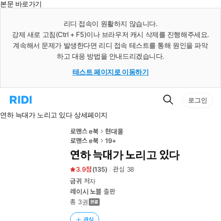
본문 바로가기
인
스
리디 접속이 원활하지 않습니다.
턴
강제 새로 고침(Ctrl + F5)이나 브라우저 캐시 삭제를 진행해주세요.
트
검
계속해서 문제가 발생한다면 리디 접속 테스트를 통해 원인을 파악
색
하고 대응 방법을 안내드리겠습니다.
테스트 페이지로 이동하기
검
리
로그인
색
디
연하 늑대가 노리고 있다 상세페이지
홈
으
로
로맨스 e북
현대물
이
로맨스 e북
19+
동
연하 늑대가 노리고 있다
3.9
(
135
)
관심
38
금귀
저자
레이시 노블
출판
총 3권
관심