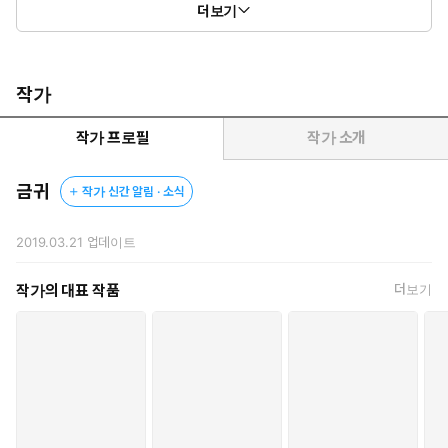
더보기
그렇게 의문의 남자와 헤어진 뒤 2주 뒤.
그는 인아의 경영 지원 팀으로 입사했다.
“손인아예요.”
작가
“들으셨겠지만, 천하경입니다.”
작가 프로필
작가 소개
후임이 됐으니 하루 종일 추파를 던질 것이라 예상했던 것과 달리,
하경은 뜨거운 눈길만 보낼 뿐, 그 어떤 수작도 부리지 않았다.
금귀
작가 신간 알림 · 소식
“나는 연애만 할 생각 없어. 너한테는 다른 사람이 더 걸맞을 거야.”
2019.03.21
업데이트
“저는, 그…… 조, 좋은데요.”
“뭐?”
작가의 대표 작품
더보기
“하, 하고 싶다고요. 선배하고 결혼.”