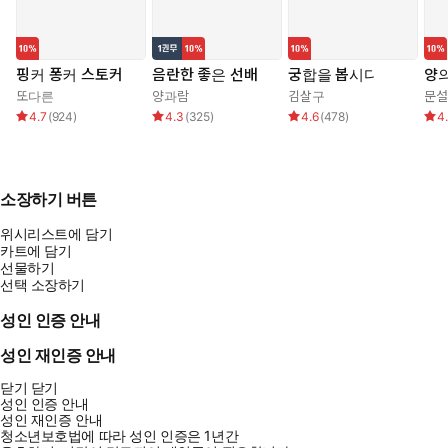
핑커 퐁커 스토커
음란한 좋은 선배
궁합을 봅시다
양의
또다른
양과람
김살구
문설
4.7
(
924
)
4.3
(
325
)
4.6
(
478
)
4
소장하기 버튼
위시리스트에 담기
카트에 담기
선물하기
선택 소장하기
성인 인증 안내
성인 재인증 안내
닫기
닫기
성인 인증 안내
성인 재인증 안내
청소년보호법에 따라 성인 인증은 1년간