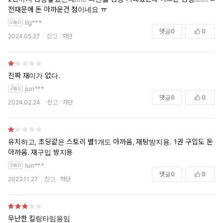
전때문에 돈 아까운건 첨이네요 ㅠ
llg***
댓글
0
0
2024.05.27
신고
차단
진짜 재미가 없다.
jun***
댓글
0
0
2024.02.24
신고
차단
유치하고, 초딩같은 스토리 별1개도 아까움, 재탕방지용. 1권 구입도 돈
아까움. 재구입 방지용
lun***
댓글
0
0
2023.11.27
신고
차단
무난한 킬링타임용임