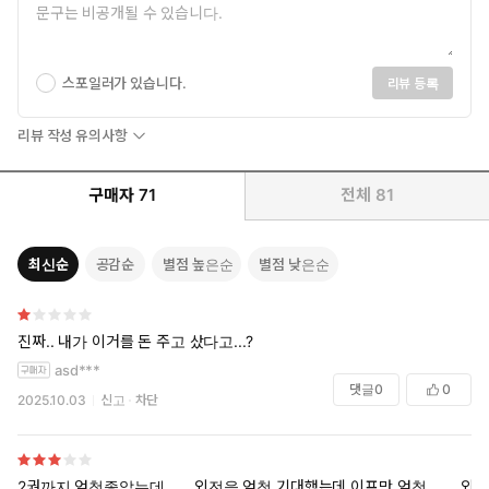
스포일러가 있습니다.
리뷰 등록
리뷰 작성 유의사항
구매자
71
전체
81
최신순
공감순
별점 높은순
별점 낮은순
진짜.. 내가 이거를 돈 주고 샀다고...?
asd***
댓글
0
0
2025.10.03
신고
차단
2권까지 엄청좋았는데…… 외전을 엄청 기대했는데 이프만 엄청……. 외