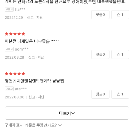
개쩌는 연하남의 도른집착을 한권으로 냈어야했으면 대흥행했을텐데..
fla***
댓글
0
1
2022.12.29
신고
차단
이분껀 다재밌음 너무좋음 ^^^^
som***
댓글
0
1
2022.08.28
신고
차단
영앤리치앤핸섬앤빅앤계략 냠냠쩝
ate***
댓글
0
1
2022.08.06
신고
차단
더보기
구매자 표시 기준은 무엇인가요?