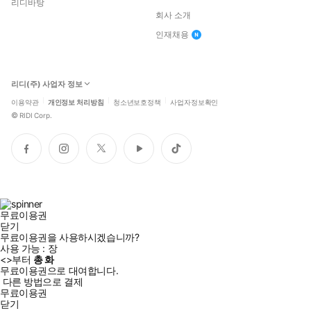
리디바탕
회사 소개
인재채용
리디(주) 사업자 정보
이용약관
개인정보 처리방침
청소년보호정책
사업자정보확인
©
RIDI Corp.
페
인
트
유
틱
이
스
위
튜
톡
스
타
터
브
북
그
램
무료이용권
닫기
무료이용권을 사용하시겠습니까?
사용 가능 :
장
<
>부터
총
화
무료이용권으로 대여합니다.
다른 방법으로 결제
무료이용권
닫기