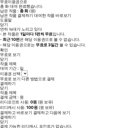
무료이용권으로
총
화
대여 완료했습니다.
남은 작품 :
총
화
(
원)
남은 작품 결제하기
대여한 작품 바로보기
도움말
닫기
연하 늑대가 노리고 있다
- 본 작품은
1일
마다
1
편씩 무료
입니다.
-
최근
10편
은 해당 이용권으로 볼 수 없습니다.
- 해당 이용권으로는
무료로
3일
간
볼 수 있습니다.
확인
무료로 보기
닫기
작품 제목
대여 기간 :
일
이용권 선택
무료로 보기
다른 방법으로 결제
결제하기
닫기
작품 제목
결제 금액 :
원
리디포인트 사용:
0
원
(
원 보유)
리디캐시 사용:
100
원
(
원 보유)
결제하고 바로보기
결제하고 다음에 보기
결제하기
닫기
결제 가능한 리디캐시, 포인트가 없습니다.