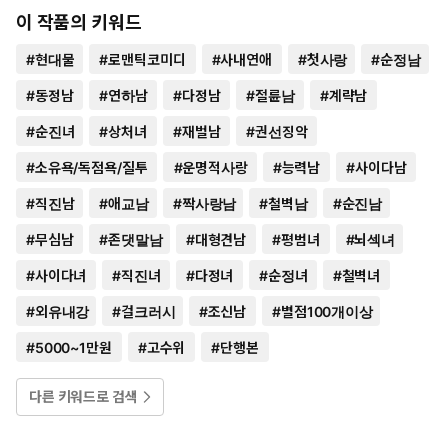
이 작품의 키워드
#
현대물
#
로맨틱코미디
#
사내연애
#
첫사랑
#
순정남
#
동정남
#
연하남
#
다정남
#
절륜남
#
계략남
#
순진녀
#
상처녀
#
재벌남
#
권선징악
#
소유욕/독점욕/질투
#
운명적사랑
#
능력남
#
사이다남
#
직진남
#
애교남
#
짝사랑남
#
철벽남
#
순진남
#
무심남
#
존댓말남
#
대형견남
#
평범녀
#
뇌섹녀
#
사이다녀
#
직진녀
#
다정녀
#
순정녀
#
철벽녀
#
외유내강
#
걸크러시
#
조신남
#
별점100개이상
#
5000~1만원
#
고수위
#
단행본
다른 키워드로 검색