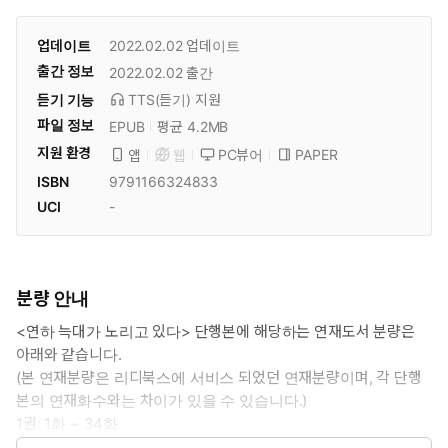
업데이트
2022.02.02
업데이트
출간 정보
2022.02.02
출간
듣기 기능
TTS(듣기)
지원
파일 정보
EPUB
평균 4.2MB
지원 환경
PC뷰어
PAPER
앱
웹
ISBN
9791166324833
UCI
-
분량 안내
<연하 늑대가 노리고 있다> 단행본에 해당하는 연재도서 분량은
아래와 같습니다.
(본 연재분량은 리디북스에 서비스 되었던 연재분량이며, 각 단행
본의 연재화수와는 차이가 있을 수 있습니다.)
1권: 1화 ~ 34화
2권: 34화 ~ 66화