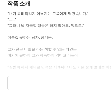
작품 소개
“내가 윤리적일지 아닐지는 그쪽에게 달렸습니다.”
“…….”
“그러니 날 자극할 행동은 하지 말아요. 앞으로.”
이름값 못하는 남자, 정겨운.
그가 품은 비밀을 아는 척할 수 없는 다인은,
예기치 못하게 그와 지독하게 엮이고 마는데.
“질릴 때까지 제대로 만족을 시켜줘야 나도 기분 좋게 보내줄 마
내려다보는 눈빛이 나른하면서도 섬뜩했다.
그녀는 이 강하고 위험한 남자를 감당할 자신이 없었다.
“질리기 전엔 못 가.”
과연 보내줄 의향이 있기나 한 걸까.