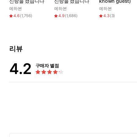
신랑을 캤습니다
신랑을 캤습니다
known guest)
예하본
예하본
예하본
4.6
(
1,756
)
4.9
(
1,686
)
4.3
(
3
)
리뷰
4.2
구매자 별점