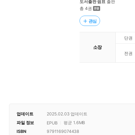
도서출판 쉼표
출판
총 4권
관심
단권
소장
전권
업데이트
2025.02.03
업데이트
파일 정보
평균 1.6MB
EPUB
ISBN
9791169074438