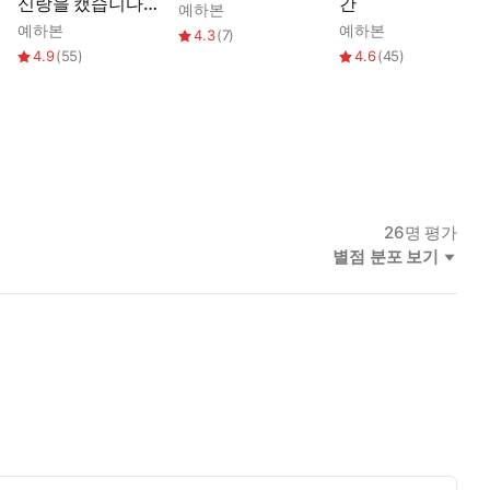
신랑을 캤습니다
간
예하본
(15세 개정판)
예하본
예하본
4.3
(
7
)
4.9
(
55
)
4.6
(
45
)
26
명 평가
별점 분포 보기