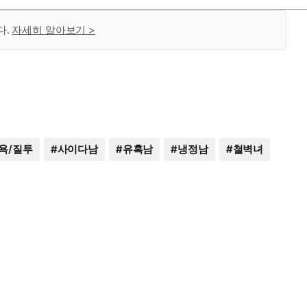
다.
자세히 알아보기 >
욕/질투
#
사이다남
#
유혹남
#
냉정남
#
철벽녀