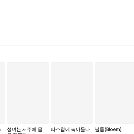
n
성녀는 저주에 몸
따스함에 녹아들다
블룸(Bloem)