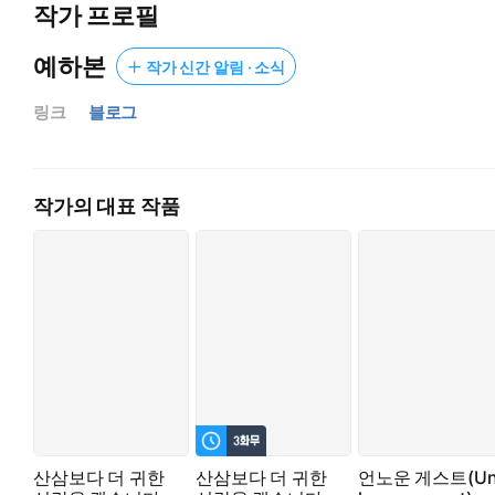
작가 프로필
위험한 일탈과도 같은 거래.
예하본
작가 신간 알림 · 소식
인연인지 악연인지 모를, 아슬아슬한 관계가 시작되었다.
링크
블로그
작가의 대표 작품
산삼보다 더 귀한
산삼보다 더 귀한
언노운 게스트(U