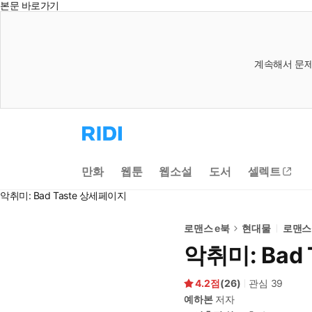
본문 바로가기
계속해서 문제
리
디
홈
으
만화
웹툰
웹소설
도서
셀렉트
로
이
악취미: Bad Taste 상세페이지
동
로맨스 e북
현대물
로맨스
악취미: Bad 
4.2
(
26
)
관심
39
예하본
저자