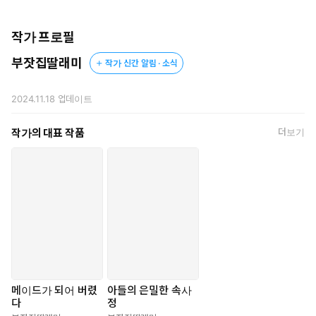
***
작가 프로필
부잣집딸래미
작가 신간 알림 · 소식
“주인님 필요하지 않아, 아빠?”
“재, 재희야.”
“내가 예뻐해 주겠다고 하잖아요.”
2024.11.18
업데이트
혁수를 바라보는 재희의 안광이 서슬 퍼렇게 빛났다.
작가의 대표 작품
더보기
그 눈빛에는 기묘한 애정이 깃들어 있었다.
한 번도 본 적 없는 아들의 모습이었다.
그 앞에선 제가 아들 앞에서 못 볼 꼴을 보였다는 사실조차 휘발되
고 말았다.
재희는 손끝으로 혁수가 입고 있던 메이드복의 치맛단 끝자락을
들쳐 올렸다.
허벅지를 살짝 덮는 길이의 치마 아래로 겹겹이 싸인 레이스 베일
이 손가락의 움직임에 따라 하늘하늘 떨어졌다.
메이드가 되어 버렸
아들의 은밀한 속사
다
정
“이렇게 변태적인 옷을 입고.”