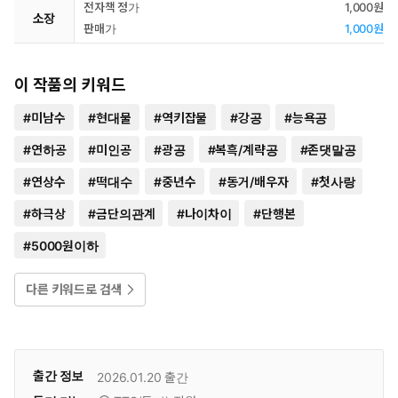
전자책 정가
1,000원
소장
판매가
1,000원
이 작품의 키워드
#
미남수
#
현대물
#
역키잡물
#
강공
#
능욕공
#
연하공
#
미인공
#
광공
#
복흑/계략공
#
존댓말공
#
연상수
#
떡대수
#
중년수
#
동거/배우자
#
첫사랑
#
하극상
#
금단의관계
#
나이차이
#
단행본
#
5000원이하
다른 키워드로 검색
출간 정보
2026.01.20
출간