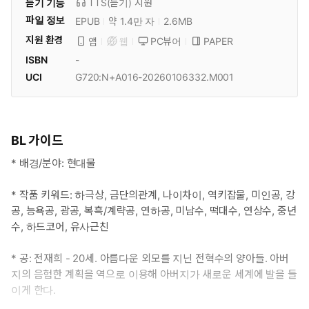
듣기 기능
TTS(듣기)
지원
파일 정보
EPUB
약 1.4만 자
2.6MB
지원 환경
PC뷰어
PAPER
앱
웹
ISBN
-
UCI
G720:N+A016-20260106332.M001
BL 가이드
* 배경/분야: 현대물
* 작품 키워드: 하극상, 금단의관계, 나이차이, 역키잡물, 미인공, 강
공, 능욕공, 광공, 복흑/계략공, 연하공, 미남수, 떡대수, 연상수, 중년
수, 하드코어, 유사근친
* 공: 전재희 - 20세. 아름다운 외모를 지닌 전혁수의 양아들. 아버
지의 음험한 계획을 역으로 이용해 아버지가 새로운 세계에 발을 들
이게 한다.