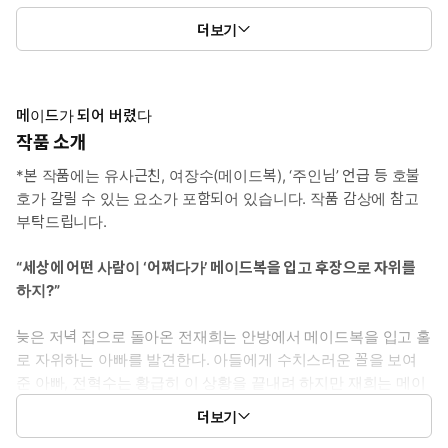
* 수: 전혁수 - 42세. 뒷골목을 주름잡는 우락부락한 몸매의 소유자.
더보기
아들을 범하려는 마음을 품었지만 오히려 아들이 놓은 덫에 걸린 뒤
자신도 몰랐던 취미에 새로 눈을 뜬다.
* 이럴 때 보세요: 메이드복을 입은 중년 떡대남이 피 안 섞인 아들
메이드가 되어 버렸다
밑에서 쾌락으로 무너져가는 과정을 보고 싶을 때
작품 소개
*본 작품에는 유사근친, 여장수(메이드복), ‘주인님’ 언급 등 호불
* 공감 글귀: “아들이 좆 만져 준다고 발정하는 아빠 말을 아들이 어
호가 갈릴 수 있는 요소가 포함되어 있습니다. 작품 감상에 참고
떻게 믿어요.”
부탁드립니다.
“세상에 어떤 사람이 ‘어쩌다가’ 메이드복을 입고 후장으로 자위를
하지?”
늦은 저녁 집으로 돌아온 전재희는 안방에서 메이드복을 입고 홀
로 자위하는 아빠를 발견한다. 아들에게 수치스러운 꼴을 보여
준 아빠, 전혁수는 황급히 이 상황을 끝내려 하지만 재희는 메이
드복을 입은 아빠의 ‘주인님’이 되어 주기로 하는데…….
더보기
과연 이 기묘한 부자 관계의 끝은 어떻게 될까?