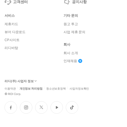
고객센터
공지사항
서비스
기타 문의
제휴카드
원고 투고
뷰어 다운로드
사업 제휴 문의
CP사이트
회사
리디바탕
회사 소개
인재채용
리디(주) 사업자 정보
이용약관
개인정보 처리방침
청소년보호정책
사업자정보확인
©
RIDI Corp.
페
인
트
유
틱
이
스
위
튜
톡
스
타
터
브
북
그