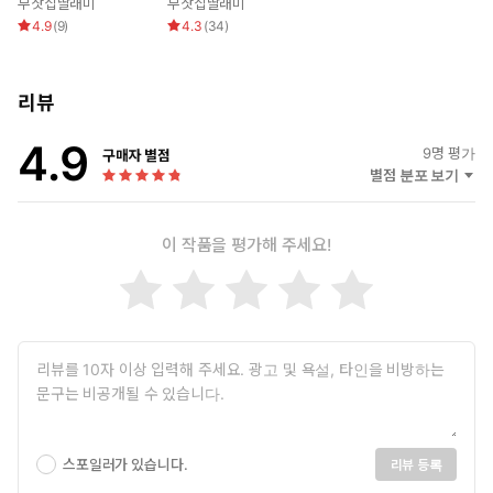
부잣집딸래미
부잣집딸래미
“읏!”
4.9
(
9
)
4.3
(
34
)
“뒷보지로 앙앙대는 아저씨를.”
“재, 재희야.”
“내가 예뻐해 주겠다고요.”
리뷰
4.9
9
명 평가
구매자 별점
별점 분포 보기
이 작품을 평가해 주세요!
스포일러가 있습니다.
리뷰 등록