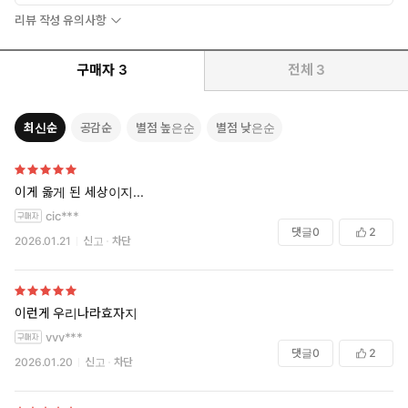
리뷰 작성 유의사항
구매자
3
전체
3
최신순
공감순
별점 높은순
별점 낮은순
이게 옳게 된 세상이지...
cic***
댓글
0
2
2026.01.21
신고
차단
이런게 우리나라효자지
vvv***
댓글
0
2
2026.01.20
신고
차단