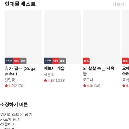
현대물 베스트
더보기
슈가 펄스 (Sugar
에보니 캐슬
뇌 살살 녹는 지옥
오메
pulse)
불
쓰
섬온화
말린꽃
로구나
똑
4.8
(
11,028
)
4.9
(
2,170
)
4.9
(
138
)
4
소장하기 버튼
위시리스트에 담기
카트에 담기
선물하기