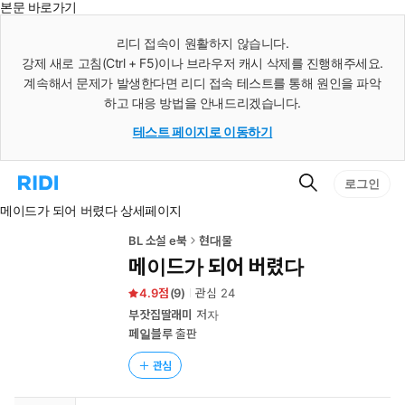
본문 바로가기
인
스
리디 접속이 원활하지 않습니다.
턴
강제 새로 고침(Ctrl + F5)이나 브라우저 캐시 삭제를 진행해주세요.
트
검
계속해서 문제가 발생한다면 리디 접속 테스트를 통해 원인을 파악
색
하고 대응 방법을 안내드리겠습니다.
테스트 페이지로 이동하기
검
리
로그인
색
디
메이드가 되어 버렸다 상세페이지
홈
으
로
BL 소설 e북
현대물
이
메이드가 되어 버렸다
동
4.9
(
9
)
관심
24
부잣집딸래미
저자
페일블루
출판
관심