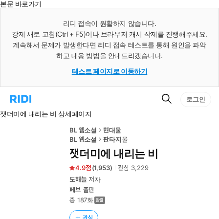
본문 바로가기
인
스
리디 접속이 원활하지 않습니다.
턴
강제 새로 고침(Ctrl + F5)이나 브라우저 캐시 삭제를 진행해주세요.
트
검
계속해서 문제가 발생한다면 리디 접속 테스트를 통해 원인을 파악
색
하고 대응 방법을 안내드리겠습니다.
테스트 페이지로 이동하기
검
리
로그인
색
디
잿더미에 내리는 비 상세페이지
홈
으
로
BL 웹소설
현대물
이
BL 웹소설
판타지물
동
잿더미에 내리는 비
4.9
(
1,953
)
관심
3,229
도해늘
저자
페브
출판
총 187화
관심