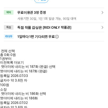
무료이용권 3장 증정
혜택
사용기한 30일, 1인 1회 발급 가능, 90일 대여
독점 작품 감상은 [RIDI ONLY 작품관]
독점
1일
마다
1편 기다리면 무료
리다무
전체 선택
총
0
화
0원
1권부터
이전목록 더보기
잿더미에 내리는 비 187화 (완결) 선택
잿더미에 내리는 비 187화 (완결)
등록일
2026.07.03
글자수
약 3.6천 자
100
원
소장
잿더미에 내리는 비 186화 선택
잿더미에 내리는 비 186화
등록일
2026.07.02
글자수
약 3.6천 자