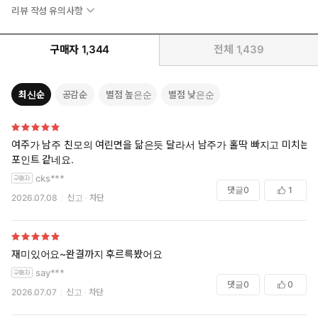
리뷰 작성 유의사항
그의 눈앞이 새까맣게 달궈지는 순간이었다.
구매자
1,344
전체
1,439
최신순
공감순
별점 높은순
별점 낮은순
여주가 남주 친모의 여린면을 닮은듯 달라서 남주가 홀딱 빠지고 미치는
포인트 같네요.
cks***
댓글
0
1
2026.07.08
신고
차단
재미있어요~완결까지 후르륵봤어요
say***
댓글
0
0
2026.07.07
신고
차단