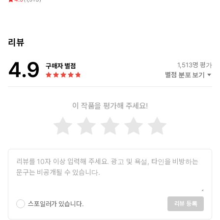
소의는 쉽고 편하고 달았다.
치혁은 처음으로 가져본 욕정은 죄다 소의에게 털어 넣었다.
리뷰
“흐윽, 사, 살살, 해 주세, 요, 응, 아!”
“살살해 줘요? 좆을 살살 물어야, 후으, 살살 박아 줄 텐데. 보지를
4.9
1,513
명 평가
구매자 별점
하아, 너무 잘 조이네.”
별점 분포 보기
사람에게 관심도 없던 그가 살살해 달라고 우는 소의의 낯에 이성이
녹았다.
이 작품을 평가해 주세요!
숫제 짐승처럼 그 여린 몸을 부스러뜨릴 듯 안은 뒤로 일상을 내
어 주기 시작하는데.
그 누추한 옥탑방에 드나들며 그렇게나 혼탁하게 일상이 뒤엉키고,
끝내 약혼녀 흉내가 끝날 시점이 다가오자….
“순결, 그거 대단한 거 아니라고 하셨잖아요. 우리 편하게 만나는
사이라고 하셨으니까…. 이건, 돌려드리려고 가져온 옷이에요.”
스포일러가 있습니다.
리뷰 등록
치혁이 소의에게 뱉었던 가시 같은 말들은 악의 없이 그를 위로하는
말로 돌아왔다.