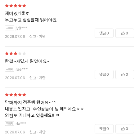
재미있네욯ㅎ
두고두고 심심할때 읽어야죠
jy8***
댓글
0
0
2026.07.06
신고
차단
완결~재밌게 읽었어요~
rae***
댓글
0
0
2026.07.06
신고
차단
막화까지 정주행 했어요~^^
내용도 알차고, 주인공들이 넘 예쁘네요ㅎㅎ
외전도 기대하고 있을께요!! ㅋ
rla***
댓글
0
0
2026.07.06
신고
차단