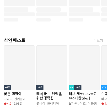
성인 베스트
더보기
꽃은 미끼야
메리 배드 엔딩을
러브:제로(Love:Z
순
위한 공략집
ero) [완전판]
고다고
,
건어물녀
마교
강세아
,
프레티아
팔가락
,
석호
,
이분홍
4.9
(
12,932
)
4