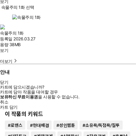
보기
속물주의 1화 선택
속물주의 1화
등록일
2026.03.27
용량
38MB
보기
더보기
안내
닫기
카트에 담으시겠습니까?
카트에 담아 작품을 대여할 경우
보유하신 무료이용권
을 사용할 수 없습니다.
취소
카트 담기
이 작품의 키워드
#
로맨스
#
현대배경
#
성인웹툰
#
소유욕/독점욕/질투