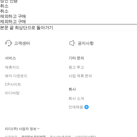
성인 인증
취소
취소
제외하고 구매
제외하고 구매
본문 끝
최상단으로 돌아가기
고객센터
공지사항
서비스
기타 문의
제휴카드
원고 투고
뷰어 다운로드
사업 제휴 문의
CP사이트
회사
리디바탕
회사 소개
인재채용
리디(주) 사업자 정보
이용약관
개인정보 처리방침
청소년보호정책
사업자정보확인