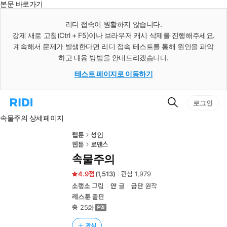
본문 바로가기
인
스
리디 접속이 원활하지 않습니다.
턴
강제 새로 고침(Ctrl + F5)이나 브라우저 캐시 삭제를 진행해주세요.
트
검
계속해서 문제가 발생한다면 리디 접속 테스트를 통해 원인을 파악
색
하고 대응 방법을 안내드리겠습니다.
테스트 페이지로 이동하기
검
리
로그인
색
디
속물주의 상세페이지
홈
으
로
웹툰
성인
이
웹툰
로맨스
동
속물주의
4.9
(
1,513
)
관심
1,979
소랭소
그림
얀
글
금단
원작
레스툰
출판
총 25화
관심