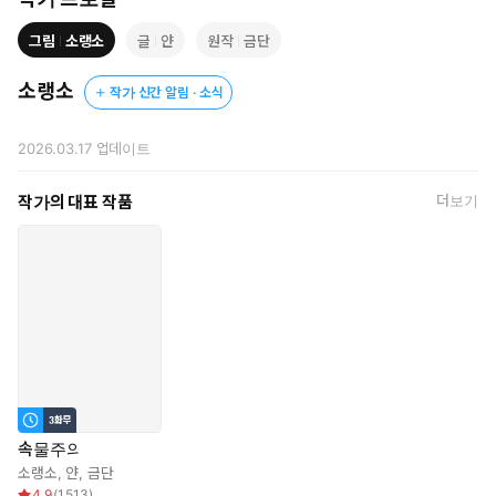
그림
소랭소
글
얀
원작
금단
치혁은 분명 약혼녀 취급을 해주는 것뿐인데, 그 다정한 언행에 소의
는 점점 마음이 간다.
소랭소
작가 신간 알림 · 소식
돈을 써 보라고 카드를 주고, 밥을 먹으라고 신경 써 주는 그에게
결국 빠지고 몸을 허락한다.
2026.03.17
업데이트
“그래도요. 전 살면서 누구에게도 이렇게, 다정하게 대해진 적 없어
서….”
작가의 대표 작품
더보기
“그게 거짓말이라는 걸 알아도?”
“거짓말이라도 좋으니까….”
치혁은 제 기만적 다정에도 손쉽게 애정을 틔우는 여자는 얼마나 쉬
운지 몰랐다.
그 애정을 볼모 삼은 것처럼 발정만 해소하는 짓거리가 끔찍이도 좋
았다.
“하아, 나 한 번 쌀 때, 양 많은데.”
속물주의
“얼, 마나, 아, 으흐, 우, 흐응!”
소랭소
,
얀
,
금단
“먹어 보면, 알겠지. 싸 줄 테니까, 잘 받아, 먹어요.”
4.9
(
1,513
)