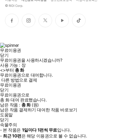
©
RIDI Corp.
페
인
트
유
틱
이
스
위
튜
톡
스
타
터
브
북
그
램
무료이용권
닫기
무료이용권을 사용하시겠습니까?
사용 가능 :
장
<
>부터
총
화
무료이용권으로 대여합니다.
다른 방법으로 결제
무료이용권
닫기
무료이용권으로
총
화
대여 완료했습니다.
남은 작품 :
총
화
(
원)
남은 작품 결제하기
대여한 작품 바로보기
도움말
닫기
속물주의
- 본 작품은
1일
마다
1
편씩 무료
입니다.
-
최근
10편
은 해당 이용권으로 볼 수 없습니다.