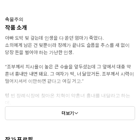
속물주의
작품 소개
아빠 도박 빚 갚는데 인생을 다 쏟던 엄마가 죽었다.
소의에게 남은 건 빚뿐이라 장례가 끝나도 슬픔을 추스를 새 없이
당장 돈을 벌어야 하는 가난한 인생.
“조부께서 치사율이 높은 큰 수술을 앞두셨는데 그 앞에서 대충 약
혼녀 흉내만 내면 돼요. 그 여자가 딱, 너 닮았거든. 조부께서 시력이
떨어지셔서 이만하면 같다고 여길 거고.”
텅 빈 장례식장에 찾아온 치혁이 약혼녀 흉내를 내달라고 하는
데.
약속된 보수는 일당과 아빠와의 인연을 끊어 주는 것.
더보기
소의로서는 하지 않을 이유가 없었다.
“그러게 왜 안 먹었어, 애기야. 어른들 걱정시키면 되겠어?”
“예뻐서 어울리는 게 이렇게 많은데, 어떡하겠어.”
작가 프로필