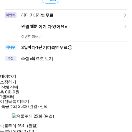
리디 기다리면 무료
이벤트
완결 웹툰 여기 다 있어요⭐
이벤트 더보기
3일
마다
1편 기다리면 무료
리다무
소설 e북으로 보기
추천
대여하기
소장하기
전체 선택
총
0
화
0원
1권부터
이전목록 더보기
속물주의 25화 (완결) 선택
속물주의 25화 (완결)
등록일
2026.07.03