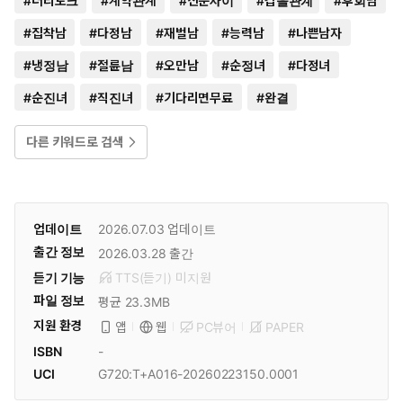
#
더티토크
#
계약관계
#
신분차이
#
갑을관계
#
후회남
#
집착남
#
다정남
#
재벌남
#
능력남
#
나쁜남자
#
냉정남
#
절륜남
#
오만남
#
순정녀
#
다정녀
#
순진녀
#
직진녀
#
기다리면무료
#
완결
다른 키워드로 검색
업데이트
2026.07.03
업데이트
출간 정보
2026.03.28
출간
듣기 기능
TTS(듣기)
미
지원
파일 정보
평균 23.3MB
지원 환경
PC뷰어
PAPER
앱
웹
ISBN
-
UCI
G720:T+A016-20260223150.0001