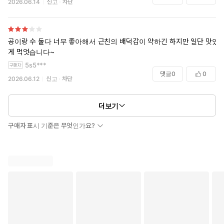
2026.06.14
신고
차단
공이랑 수 둘다 너무 좋아해서 근친의 배덕감이 약하긴 하지만 일단 맛있
게 먹엇습니다~
5s5***
댓글
0
0
2026.06.12
신고
차단
더보기
구매자 표시 기준은 무엇인가요?