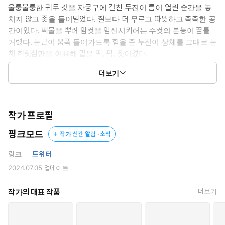
울퉁불퉁한 귀두 갓을 자궁구에 걸친 두진이 틈이 열린 순간을 놓
치지 않고 좆을 들이밀었다. 질보다 더 무르고 따뜻하고 축축한 공
간이었다. 씨물을 뿌려 암컷을 임신시키려는 수컷의 본능이 꿈틀
거렸다. 둔근이 움푹 들어가도록 힘을 준 두진이 상체를 그대로 둔
채 허릿심만을 이용해 밑을 퍽, 퍽, 짓이겼다.
“히익, 히으으, 아……! 아으응, 응!”
더보기
이람이 몸을 뒤틀며 울부짖었다. 터질 듯 부푼 좆이 빠르고 정확하게
깊숙한 곳을 찔렀다. 뱃속이 타들어 가는 듯한 뜨거운 압박감과 미칠
듯한 쾌감에 정신을 차릴 수 없었다.
“하아…… 우리 이람이, 자궁도 맛있게 컸네? 삼촌 좆을 얼마나 빨아
작가 프로필
대는 거야. 예쁘니까 좆물 많이 뿌려 줘야겠다. 그 전에 맛 좀 더 보
핑크모드
고.”
작가 신간 알림 · 소식
“흐윽, 아으으, 삼촌, 하으으, 삼……! 아앙……!”
링크
트위터
“왜, 좋아 죽겠어? 더 열심히 빨아 봐, 이람아. 삼촌 좆 빨고 싶었
2024.07.05
업데이트
다며.”
“아흣, 아으응! 응……!”
“삼촌 좆 맛있어?”
작가의 대표 작품
더보기
“으으응, 맛있, 맛있, 어…… 더 주세요…… 하읏, 아으응!”
두진이 흐뭇하게 웃으며 아다를 따먹히면서도 솔직하게 구는 사