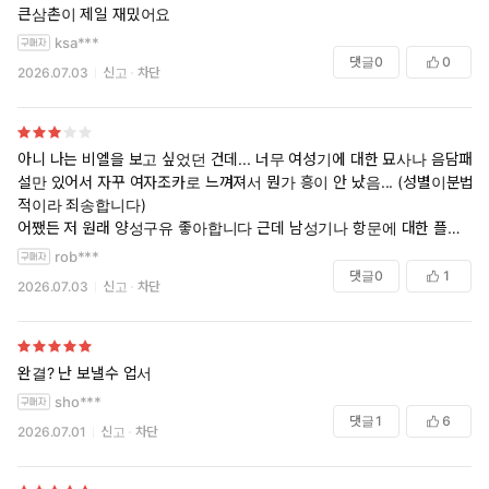
큰삼촌이 제일 재밌어요
ksa***
댓글
0
0
2026.07.03
신고
차단
아니 나는 비엘을 보고 싶었던 건데... 너무 여성기에 대한 묘사나 음담패
설만 있어서 자꾸 여자조카로 느껴져서 뭔가 흥이 안 났음... (성별이분법
적이라 죄송합니다)
어쨌든 저 원래 양성구유 좋아합니다 근데 남성기나 항문에 대한 플레이
는 별로 없어서 조금 실망했어요... 2권은 좀 다른 레파토리이려나? 했는
rob***
데 비슷했어요 근데 삼촌들 성격이 다 다른 건 재밌고 웃긴 거 같아요 ㅋ
댓글
0
1
2026.07.03
신고
차단
ㅋㅋㅋ
완결? 난 보낼수 업서
sho***
댓글
1
6
2026.07.01
신고
차단