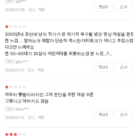
sal***
댓글
0
0
2026.07.20
신고
차단
2000년대 초반에 남자 작가가 쓴 자기의 욕구를 넣은 망상 야설을 본듯
한 느낌.... 말하는게 뭐랄까 단순히 섹시한 더티토크가 아니고 추잡스럽
다고만 느껴져요
한 50~60대가 20살의 어린여자를 희롱하는걸 본 느낌...?
고작 1권인데 너무 기분이 안 좋아져서 대충 넘기며 보려고 해도 끝까지
gks***
다 못 보고 하차....
댓글
0
0
2026.07.12
신고
차단
아무리 뽕빨이라지만 그저 씬만을 위한 야설 수준
그렇다고 야하지도 않음
dms***
댓글
0
0
2026.07.10
신고
차단