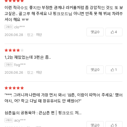
이런 적극수도 좋지만 부정한 관계나 라커룸처럼 좀 강압적인 것도 또 보
고싶은.. 골고루 해 주세요 나 핑크모드님 아니면 만족 못 해 뷔페 차려주
셔야 해요 ㅠㅠ
clo***
댓글
0
4
2026.06.28
신고
차단
1,2는 재밌었는데 3편은 좀..
fog***
댓글
0
1
2026.06.26
신고
차단
“***. 그러니까 나한테 가장 먼저 와서 ‘삼촌, 이람이 따먹어 주세요.’ 했어
야지, 어? 학교 다닐 때 장유유서도 안 배웠어?”
삼촌들의 공동육아 : 큰삼촌 편 | 핑크모드 저
acy***
기립박수
댓글
0
5