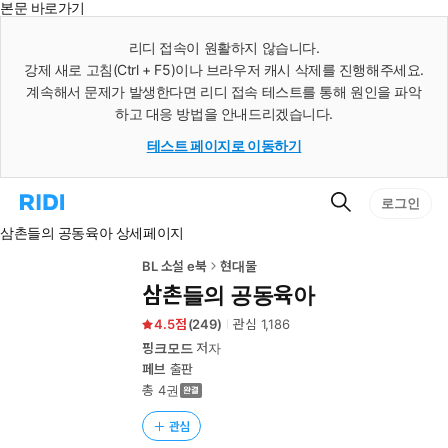
본문 바로가기
인
스
리디 접속이 원활하지 않습니다.
턴
강제 새로 고침(Ctrl + F5)이나 브라우저 캐시 삭제를 진행해주세요.
트
검
계속해서 문제가 발생한다면 리디 접속 테스트를 통해 원인을 파악
색
하고 대응 방법을 안내드리겠습니다.
테스트 페이지로 이동하기
검
리
로그인
색
디
삼촌들의 공동육아 상세페이지
홈
으
로
BL 소설 e북
현대물
이
삼촌들의 공동육아
동
4.5
(
249
)
관심
1,186
핑크모드
저자
페브
출판
총 4권
관심