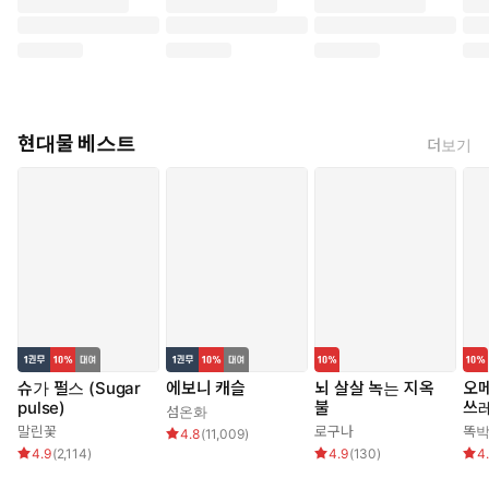
현대물 베스트
더보기
슈가 펄스 (Sugar
에보니 캐슬
뇌 살살 녹는 지옥
오메
pulse)
불
쓰
섬온화
말린꽃
로구나
똑
4.8
(
11,009
)
4.9
(
2,114
)
4.9
(
130
)
4