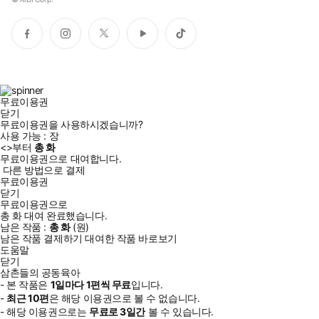
페
인
트
유
틱
이
스
위
튜
톡
스
타
터
브
북
그
램
무료이용권
닫기
무료이용권을 사용하시겠습니까?
사용 가능 :
장
<
>부터
총
화
무료이용권으로 대여합니다.
다른 방법으로 결제
무료이용권
닫기
무료이용권으로
총
화
대여 완료했습니다.
남은 작품 :
총
화
(
원)
남은 작품 결제하기
대여한 작품 바로보기
도움말
닫기
삼촌들의 공동육아
- 본 작품은
1일
마다
1
편씩 무료
입니다.
-
최근
10편
은 해당 이용권으로 볼 수 없습니다.
- 해당 이용권으로는
무료로
3일
간
볼 수 있습니다.