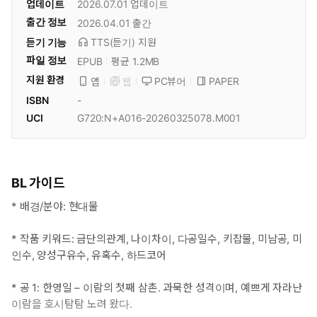
업데이트
2026.07.01
업데이트
출간 정보
2026.04.01
출간
듣기 기능
TTS(듣기)
지원
파일 정보
EPUB
평균 1.2MB
지원 환경
PC뷰어
PAPER
앱
웹
ISBN
-
UCI
G720:N+A016-20260325078.M001
BL 가이드
* 배경/분야: 현대물
* 작품 키워드: 금단의관계, 나이차이, 다공일수, 키잡물, 미남공, 미
인수, 양성구유수, 유혹수, 하드코어
* 공 1: 한영일 – 이람의 첫째 삼촌. 과묵한 성격이며, 예쁘게 자라난
이람을 호시탐탐 노려 왔다.