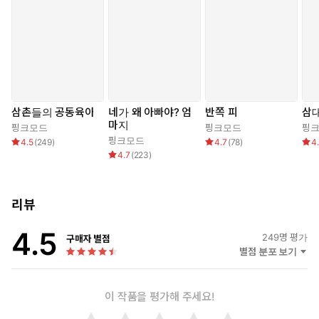
랑스러운 조카의 자궁을 잔뜩 헤집어 놓았다. 이람은 눈꺼풀을 떨
며 흰자를 보이고, 침까지 흘렸다.
삼촌들의 공동육아
네가 왜 아빠야? 엄
반쪽 피
삼
마지
핑크모드
핑크모드
핑
핑크모드
4.5
(
249
)
4.7
(
78
)
4
4.7
(
223
)
리뷰
4.5
249
명 평가
구매자 별점
별점 분포 보기
이 작품을 평가해 주세요!