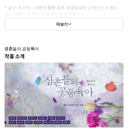
* 공 2: 서기석 – 이람의 둘째 삼촌. 능글능글하고 장난기가 많다.
섹스 경험은 많지만, 이람 같은 몸은 처음이다.
더보기
* 공 3: 이두진 – 이람의 막내 삼촌. 이람과 나이 터울이 크지 않아
친구처럼 지내 왔다. 이람의 유혹에 빠져 첫 관계를 맺게 된 후 정신
을 차리지 못한다.
삼촌들의 공동육아
* 수: 윤이람 – 부모님은 안 계시지만 피 한 방울 섞이지 않은 삼촌
작품 소개
들 손에 애지중지 자랐다. 남들과는 다른 몸과 예쁘장한 얼굴을 지
녔다. 삼촌들과 진정한 가족이 되고 싶어 그들을 유혹한다.
* 이럴 때 보세요: 부모님을 대신해 자신을 길러 준 삼촌들을 유혹해
뜨거운 관계를 맺는 조카의 배덕한 이야기가 보고 싶을 때.
* 공감 글귀: “오늘 임신하자, 이람아. 삼촌 아기 가져서 진짜 삼촌
여보 해.”