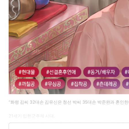
“화령 김씨 32대손 김유신은 청선 박씨 35대손 박준완과 혼인한
21세기 입헌군주제 시대.
그러나 정치판이 늘 그러하듯 관료 간의 싸움이 끊이지를 않았고