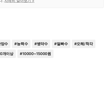
다.
자세히 알아보기 >
잔망수
#
능력수
#
병약수
#
얼빠수
#
오해/착각
00개이상
#
10000~15000원