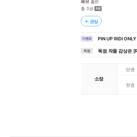
페브
출판
총 3권
관심
PIN UP RIDI ONLY
이벤트
독점 작품 감상은 [R
독점
단권
소장
전권