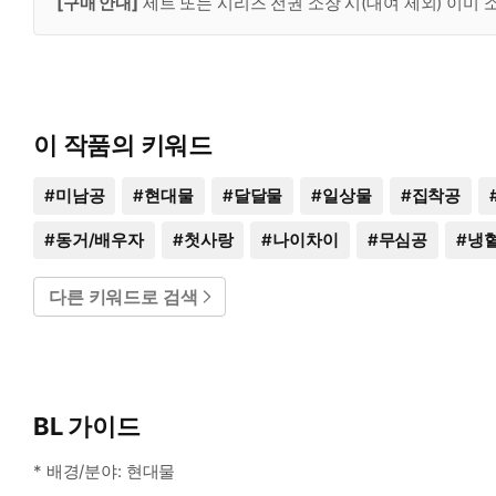
[구매 안내]
세트 또는 시리즈 전권 소장 시(대여 제외) 이미
이 작품의 키워드
#
미남공
#
현대물
#
달달물
#
일상물
#
집착공
#
동거/배우자
#
첫사랑
#
나이차이
#
무심공
#
냉
다른 키워드로 검색
BL 가이드
* 배경/분야: 현대물