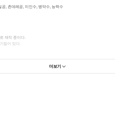
칠공, 츤데레공, 미인수, 병약수, 능력수
로 재직 중이다.
기질이 있다.
더보기
적이다.
깝다.
 천상 도련님.
생배필로 변하는 모습을 보고 싶을 때