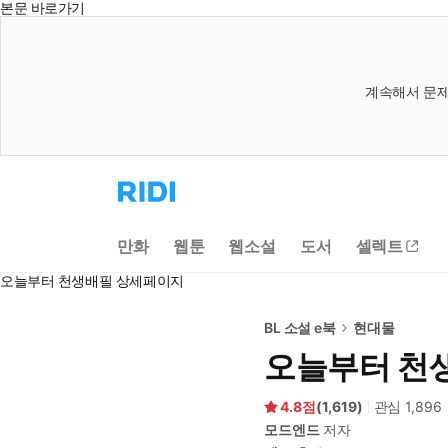
본문 바로가기
계속해서 문제
리
디
홈
으
만화
웹툰
웹소설
도서
셀렉트
로
이
오늘부터 천생배필 상세페이지
동
BL 소설 e북
현대물
오늘부터 천
4.8
(
1,619
)
관심
1,896
모드엔드
저자