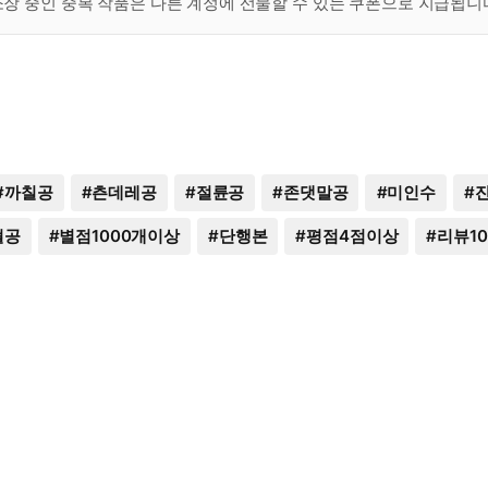
 소장 중인 중복 작품은 다른 계정에 선물할 수 있는 쿠폰으로 지급됩니
#
까칠공
#
츤데레공
#
절륜공
#
존댓말공
#
미인수
#
혈공
#
별점1000개이상
#
단행본
#
평점4점이상
#
리뷰1