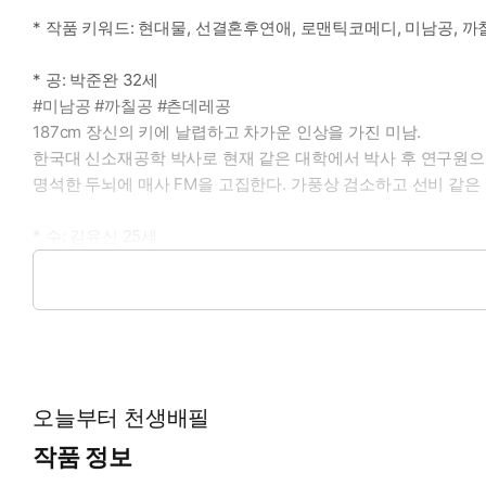
* 작품 키워드: 현대물, 선결혼후연애, 로맨틱코메디, 미남공, 까
* 공: 박준완 32세
#미남공 #까칠공 #츤데레공
187cm 장신의 키에 날렵하고 차가운 인상을 가진 미남.
한국대 신소재공학 박사로 현재 같은 대학에서 박사 후 연구원으
명석한 두뇌에 매사 FM을 고집한다. 가풍상 검소하고 선비 같은 
* 수: 김유신 25세
#미인수 #병약수 #공한정애교냥
투명할 만큼 맑은 피부에 복숭아빛 혈색이 도는 미인.
커다란 눈과 살짝 올라간 눈꼬리, 오른뺨에 박힌 미인점이 매력
겉보기엔 예민한 인상이지만, 실제로는 풍류를 즐기는 한량에 가
남 부러운 것 없는 양반가에서 태어나 험한 일 한번 해 본 적 없는
오늘부터 천생배필
* 이럴 때 보세요: 하나부터 열까지 안 맞는 양반가 자제들이 천
작품 정보
* 공감 글귀: 부부인데 뭐 어때, 평생 도 닦으며 살 것도 아닌데.