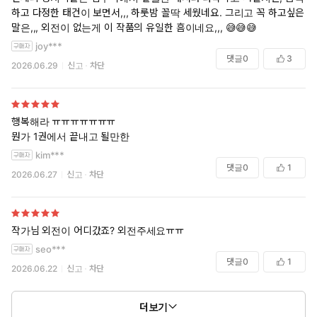
하고 다정한 태건이 보면서,,, 하룻밤 꼴딱 세웠네요. 그리고 꼭 하고싶은
말은,,, 외전이 없는게 이 작품의 유일한 흠이네요,,, 😅😅😅
joy***
댓글
0
3
2026.06.29
신고
차단
행복해라 ㅠㅠㅠㅠㅠㅠㅠ
뭔가 1권에서 끝내고 될만한
kim***
댓글
0
1
2026.06.27
신고
차단
작가님 외전이 어디갔죠? 외전주세요ㅠㅠ
seo***
댓글
0
1
2026.06.22
신고
차단
더보기