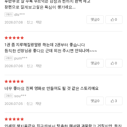
후반부로 갈 수록 무르익은 감정과 씬까지 완벽 하고
요. 겉으로 보기엔 건실하고 완벽한 어른인데 텅 비어버린 그 속을 해서가
장편으로 길게보고싶은 욕심이 생기네요
채워준 것 같아서, 해서가 태건이도 새롭게 다시 살게 해준단 의미 같아서
동정공수입니다
dls***
좋았습니다. 모진 풍파 겪고도 삐뚤어지지 않고 자기 일 묵묵히 하는 제정
댓글
0
0
2026.07.08
신고
차단
신박힌공 오랜만이라 더 좋았음..
1권 좀 지루해질랑말랑 하는데 2권부터 좋습니다
듬직한 선장님공 좋다요 근데 외전 주시면 안되나여~~~
pum***
댓글
0
0
2026.07.06
신고
차단
너무 좋아요 진짜 영화로 만들어도 될 것 같은 스토리예요
sou***
댓글
0
3
2026.07.05
신고
차단
인세의 생지옥같은 집구석에서 탈출한 해서와 과묵학고 거칠지만, 듬직