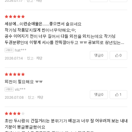
2026.07.17
신고
차단
어르신들한테 생일떡 돌리는 공 뭐냐거ㅜㅜㅜㅜㅜ 감동포인트 개많아요
졸라 다정함. 이름도 예쁜 한해서 캐릭도 좋았음. 아방과 아니고 햇살과인
데 막 그렇게 공수치 오는 타입 아니라서 보기 편했어요. 둘이 서로 놀릴
때 졸라 웃기고 귀여움ㅋㅋㅋ 의사라서 떼돈 번다고 공작새마냥 몸 부풀
세상에...이런순애물은......좋으면서 슬프네요
리면서 와와거리는데 걍 태건이라는 첫사랑한테 각인한 새끼오리같음 귀
작가님 작품답지않게 씬이너무약해요;ㅁ;
여워… 아니 글을 촉촉하게 잘 써서 짧은데 여운 짙어요. 외전타령 잘 안
공수 이어지기 전이 너무 길어서 다들 외전을 외치는데요 작가님
하는데 주셔야겠어요. 어른다정섹시묵직선장님과 샤랄라별무리가득반짝
두권분량인데 이렇게 서사를 잔뜩깔아두고 ㅠㅠ 공보의로 삼년있는데 그
반짝의사쌤의 살구비누향 폴폴 너울거리는 섬마을 일상 더 봐야겠음. 황
중에 결국 둘이 러브러브한건 음........
hat***
구도 보고 싶고요. 차창 밖으로 빗방울 떨어지는 트럭에서 츕츕 키스하는
이제 찐득한 외전을주세욥
댓글
0
0
둘 내 눈으로 본 거 같음ㅋㅋㅋ 그 조온습을 실제로 느낌. 지금 여름휴가
2026.07.14
신고
차단
시즌인데… 나도 양춘도 가고파 섬마을의 촉촉말랑 사계절 느끼고 싶은
+)표지너무좋네요
분들 당장 펼쳐! 이 책으로 휴가 기분 내보세요~ (참 1980년대 배경이에
요? 시대적 장치들이 별로 없어서 그런지 그 설정은 잘 와닿지 않았던 것
같아요 그거 빼곤 완벽)
외전이 필요해요 ㅠㅠ
vlc***
+나는 둘째 형 캐릭터도 좋더라 말투 중독적… ㅆㅂ 졸라 씹쓰레기새끼인
댓글
0
1
2026.07.08
신고
차단
데 ㅎㅏ… 작가님이 넘 잘 설계하셔가지구ㅋㅋㅋ 얘는 평생 지옥에서 사
는 거잖아 하하하하하하^^
+보건지소 식물 보면서 태건이가 해서한테 뭐든 살리는 재주가 있네라고
초반 두사람의 간질거리는 분위기가 배경과 너무 잘 어우러져 보는 내내
했던 대사 자꾸 기억에 남네요. 해서가 의사니까 한 말이겠지만 어린시절
기분이 몽글몽글했어요
상처 가득한 태건인데 죄책감 때문에 강박적으로 부지런히 살아왔잖아