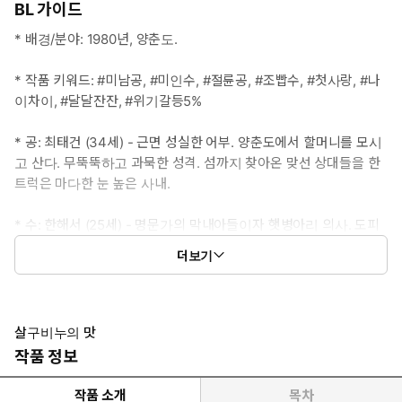
BL 가이드
* 배경/분야: 1980년, 양춘도.
* 작품 키워드: #미남공, #미인수, #절륜공, #조빱수, #첫사랑, #나
이차이, #달달잔잔, #위기갈등5%
* 공: 최태건 (34세) - 근면 성실한 어부. 양춘도에서 할머니를 모시
고 산다. 무뚝뚝하고 과묵한 성격. 섬까지 찾아온 맞선 상대들을 한
트럭은 마다한 눈 높은 사내.
* 수: 한해서 (25세) - 명문가의 막내아들이자 햇병아리 의사. 도피
성 입대로 양춘도의 공중보건의가 된다. 유약한 외양만큼 섬세한 성
더보기
격이나, (자세히 보면) 할 말은 또 하는 타입.
* 이럴 때 보세요: 공의 순정, 수의 연정. 풋풋말랑하면서도 관능적인
사랑 이야기가 보고 싶을 때
살구비누의 맛
작품 정보
* 공감 글귀: “천한 뱃놈이랑 교미하는 기분이 어때?”
작품 소개
목차