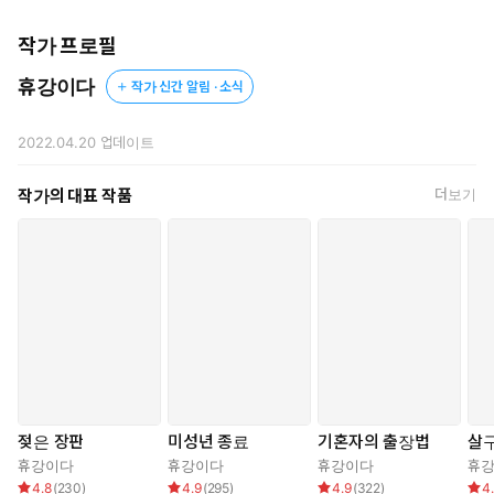
백치가 된 듯 뿌옇기만 한 머릿속으로 끄트머리가 각진 단어 하나
작가 프로필
가 떠올랐다.
휴강이다
‘교미’. 최태건의 재촉에 도리 없이 혀끝으로 말을 올리자, 일순 모
작가 신간 알림 · 소식
든 움직임을 멈춘 최태건이 고개를 비튼 채 헛웃음을 터트렸다.
2022.04.20
업데이트
교미, 뇌까리고선 다시 한해서에게 돌아온 최태건의 시선은 이전
보다 한결 까마득했다.
작가의 대표 작품
더보기
검은 불을 삼킨 듯 낮게 이글거렸다.
“그래, 의사 선생. 지금 나랑 교미하는 거야.”
“하으…, 으읏. 하…으읏!”
“천한 뱃놈이랑 교미하는 기분이 어때?”
젖은 장판
미성년 종료
기혼자의 출장법
살
휴강이다
휴강이다
휴강이다
휴
4.8
(
230
)
4.9
(
295
)
4.9
(
322
)
4