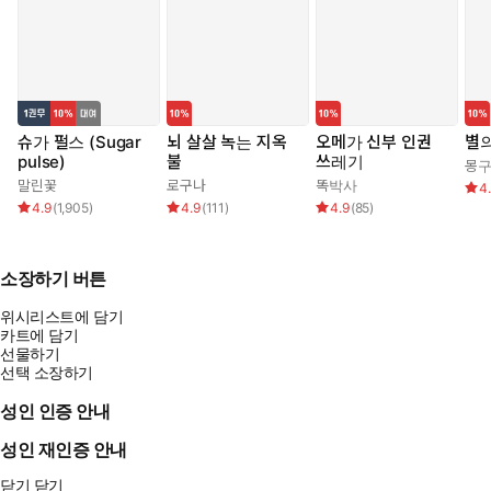
슈가 펄스 (Sugar
뇌 살살 녹는 지옥
오메가 신부 인권
별의
pulse)
불
쓰레기
몽
말린꽃
로구나
똑박사
4
4.9
(
1,905
)
4.9
(
111
)
4.9
(
85
)
소장하기 버튼
위시리스트에 담기
카트에 담기
선물하기
선택 소장하기
성인 인증 안내
성인 재인증 안내
닫기
닫기