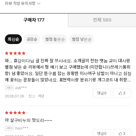
리뷰 작성 유의사항
구매자
177
전체
580
최신순
공감순
별점 높은순
별점 낮은순
와… 휴강이다님 글 진짜 잘 쓰시네요. 소개글의 천한 뱃놈 교미 대사랑
별점 낮은 순 리뷰에서 형 얘기 보고 구매했는데 (미안합니다쓰레기통취
향) 넘 좋았어요. 일단 뜬구름 잡는 장황한 미사여구 남발이 아니고 심장
에 꽂히는 문장들이 많았네요. 표현력이랑 분위기랑 개그코드 내 취향
임…ㅠㅠ 이런 벨소 가끔 만나기에 이 장르를 절대 못 떠나는 듯. 쌍방구
edi***
원 쌍방첫사랑 이런 거 언제 질리나. 어른동정다정공은 클래식이라는 것
댓글
0
3
2026.07.26
신고
차단
을 또 한번 느끼며ㅎㅎㅎ 최태건 넘 좋아요. 졸라 잘 참고 잘 기다리는데
해서로 인해 봉인해제되고 물꼬 터지니까 애를 걍 놔주지를 않음ㅋㅋㅋ
ㅋ 24시간물빨핥 미쳐버렸음. 씬도 제 취향. 더티톡 좋아하는데 최선장이
대사가 많진 않거든요? 근데 한 두마디씩 툭툭 던지는 게 선장이라 그른
아 살구비누의 맛도리~~~
가 팔딱팔딱 찐 날것이라서 미치겠는 거임. 평생을 거친 바다로 매일 출퇴
hon***
근해온 아저씨의 생활력과 텐션은 확실히 다릅디다… 수 생일이라고 섬
댓글
0
3