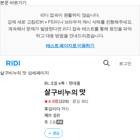
본문 바로가기
인
스
리디 접속이 원활하지 않습니다.
턴
강제 새로 고침(Ctrl + F5)이나 브라우저 캐시 삭제를 진행해주세요.
트
검
계속해서 문제가 발생한다면 리디 접속 테스트를 통해 원인을 파악
색
하고 대응 방법을 안내드리겠습니다.
테스트 페이지로 이동하기
검
리
로그인
색
디
살구비누의 맛 상세페이지
홈
으
로
BL 소설 e북
현대물
이
살구비누의 맛
동
4.9
(
329
)
관심
492
휴강이다
저자
페브
출판
총 2권
관심