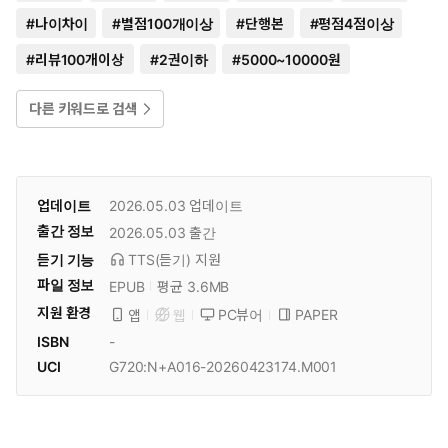
#
나이차이
#
별점100개이상
#
단행본
#
평점4점이상
#
리뷰100개이상
#
2권이하
#
5000~10000원
다른 키워드로 검색
업데이트
2026.05.03
업데이트
출간 정보
2026.05.03
출간
듣기 기능
TTS(듣기)
지원
파일 정보
EPUB
평균 3.6MB
지원 환경
PC뷰어
PAPER
앱
웹
ISBN
-
UCI
G720:N+A016-20260423174.M001