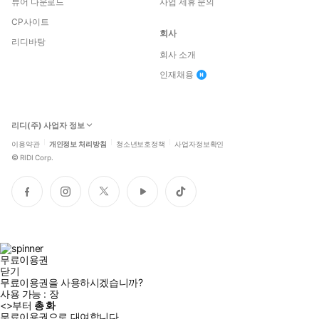
뷰어 다운로드
사업 제휴 문의
CP사이트
회사
리디바탕
회사 소개
인재채용
리디(주) 사업자 정보
이용약관
개인정보 처리방침
청소년보호정책
사업자정보확인
©
RIDI Corp.
페
인
트
유
틱
이
스
위
튜
톡
스
타
터
브
북
그
램
무료이용권
닫기
무료이용권을 사용하시겠습니까?
사용 가능 :
장
<
>부터
총
화
무료이용권으로 대여합니다.