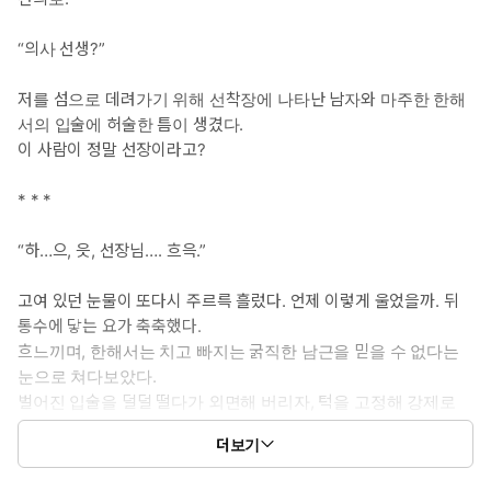
“의사 선생?”
저를 섬으로 데려가기 위해 선착장에 나타난 남자와 마주한 한해
서의 입술에 허술한 틈이 생겼다.
이 사람이 정말 선장이라고?
* * *
“하…으, 읏, 선장님…. 흐윽.”
고여 있던 눈물이 또다시 주르륵 흘렀다. 언제 이렇게 울었을까. 뒤
통수에 닿는 요가 축축했다.
흐느끼며, 한해서는 치고 빠지는 굵직한 남근을 믿을 수 없다는
눈으로 쳐다보았다.
벌어진 입술을 덜덜 떨다가 외면해 버리자, 턱을 고정해 강제로
저를 보게 만든 최태건이 물었다.
더보기
“의사 선생, 지금 뭐 하고 있어?”