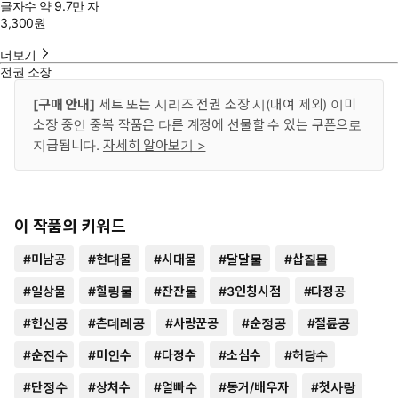
글자수
약 9.7만 자
3,300
원
더보기
전권 소장
[구매 안내]
세트 또는 시리즈 전권 소장 시(대여 제외) 이미
소장 중인 중복 작품은 다른 계정에 선물할 수 있는 쿠폰으로
지급됩니다.
자세히 알아보기 >
이 작품의 키워드
#
미남공
#
현대물
#
시대물
#
달달물
#
삽질물
#
일상물
#
힐링물
#
잔잔물
#
3인칭시점
#
다정공
#
헌신공
#
츤데레공
#
사랑꾼공
#
순정공
#
절륜공
#
순진수
#
미인수
#
다정수
#
소심수
#
허당수
#
단정수
#
상처수
#
얼빠수
#
동거/배우자
#
첫사랑