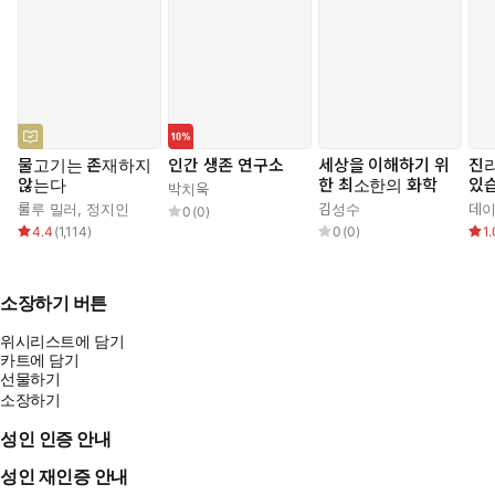
물고기는 존재하지
인간 생존 연구소
세상을 이해하기 위
진리
않는다
한 최소한의 화학
있
박치욱
룰루 밀러
,
정지인
김성수
데이
0
(
0
)
4.4
(
1,114
)
0
(
0
)
1.
소장하기 버튼
위시리스트에 담기
카트에 담기
선물하기
소장하기
성인 인증 안내
성인 재인증 안내