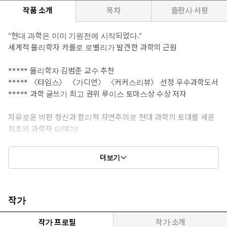
작품 소개
목차
출판사 서평
“현대 과학은 이미 기원전에 시작되었다.”
세계적 물리학자 카를로 로벨리가 발견한 과학의 근원
***** 물리학자 김범준 교수 추천
***** 〈타임스〉 〈가디언〉 〈커커스리뷰〉 선정 우수과학도서
***** 과학 글쓰기 최고 권위 루이스 토마스상 수상 저자
자유로운 비판 정신과 합리적 자연주의로 현대 과학의 토대를 세운
최초의 과학자 이야기!
우리는 과학의 시대를 살고 있다고 말한다. 지구 밖 인간의 거처를
더보기
모색하고, 유전자를 편집하는 기술이 현실이 된 시대다. 이 거대한
지적 성취의 뿌리를 거슬러 올라가면, 놀랍게도 우리는 고대 그리스
의 한 해안 도시에서 멈추게 된다. 밀레토스의 자연철학자 아낙시만
드로스가 바로 이 여정의 주인공이다. 세계적 물리학자이자 『과학
작가
하는 인간의 태도』의 저자인 카를로 로벨리는 아낙시만드로스를
인류 최초의 과학자로 조명한다.
작가 프로필
작가 소개