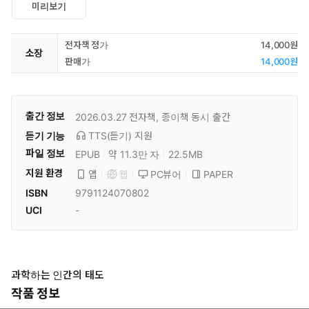
미리보기
전자책 정가
14,000원
소장
판매가
14,000원
출간 정보
2026.03.27
전자책, 종이책 동시 출간
듣기 기능
TTS(듣기)
지원
파일 정보
EPUB
약 11.3만 자
22.5MB
지원 환경
PC뷰어
PAPER
앱
웹
ISBN
9791124070802
UCI
-
과학하는 인간의 태도
작품 정보