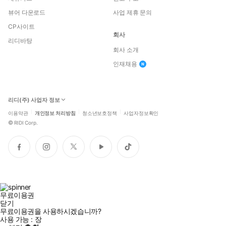
뷰어 다운로드
사업 제휴 문의
CP사이트
회사
리디바탕
회사 소개
인재채용
리디(주) 사업자 정보
이용약관
개인정보 처리방침
청소년보호정책
사업자정보확인
©
RIDI Corp.
페
인
트
유
틱
이
스
위
튜
톡
스
타
터
브
북
그
램
무료이용권
닫기
무료이용권을 사용하시겠습니까?
사용 가능 :
장