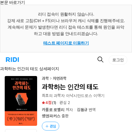
본문 바로가기
인
스
리디 접속이 원활하지 않습니다.
턴
강제 새로 고침(Ctrl + F5)이나 브라우저 캐시 삭제를 진행해주세요.
트
검
계속해서 문제가 발생한다면 리디 접속 테스트를 통해 원인을 파악
색
하고 대응 방법을 안내드리겠습니다.
테스트 페이지로 이동하기
검
리
로그인
색
디
과학하는 인간의 태도 상세페이지
홈
으
로
과학
자연과학
이
과학하는 인간의 태도
동
최초의 과학자 아낙시만드로스 이야기
4
(
1
)
관심
2
카를로 로벨리
저자
김동규
번역
쌤앤파커스
출판
관심