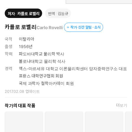
‘세계를 설명하는 데 신이 필요한가? 자연을 관장하는 법칙은 자연
저자
카를로 로벨리
번역
김동규
현상에서 찾아야 하는 것이 아닌가?’ 이러한 아낙시만드로스의 발
상은 고대 세계관에 혁명을 가져왔다. 비판적 태도와 자연주의적 관
카를로 로벨리
Carlo Rovelli
작가 신간 알림 · 소식
점, 과학적 사고의 두 기둥이 세워지는 순간이었다. 우주과학, 기상
학, 지질학, 생물학 등 여러 현대 과학이 아낙시만드로스의 업적에
국적
이탈리아
기대고 있다. 저자는 그런 혁명이 기원전 6세기 그리스에서 일어날
출생
1956년
수밖에 없었던 이유를 역사 속에서 추적한다.
학력
파도바대학교 물리학 박사
볼로냐대학교 물리학 석사
경력
엑스-마르세유 대학교 이론물리학센터 양자중력연구소 대표
프랑스 대학연구협회 회원
국제 과학자 철학아카데미 회원
2017.02.08
업데이트
작가의 대표 작품
더보기