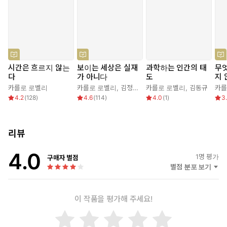
시간은 흐르지 않는
보이는 세상은 실재
과학하는 인간의 태
무
다
가 아니다
도
지
카를로 로벨리
카를로 로벨리
,
김정훈
,
이중원
카를로 로벨리
,
김동규
카를
4.2
(
128
)
4.6
(
114
)
4.0
(
1
)
3
리뷰
4.0
1
명 평가
구매자 별점
별점 분포 보기
이 작품을 평가해 주세요!