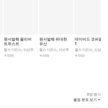
원서발췌 올리버
원서발췌 위대한
데이비드 코퍼필드
트위스트
유산
1
찰스 디킨스
,
이선주
찰스 디킨스
,
이선주
찰스 디킨스
,
신상웅
0
(
0
)
0
(
0
)
0
(
0
)
0
명 평가
별점 분포 보기