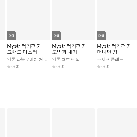
Mystr 럭키팩 7 -
Mystr 럭키팩 7 -
Mystr 럭키팩 7 -
그랜드 마스터
도박과 내기
머나먼 땅
안톤 파블로비치 체호프
,
안톤 체호프 외
알렉산드르 세르게비치 푸시킨
조지프 콘래드
,
오스카 와일
0
(
0
)
0
(
0
)
0
(
0
)