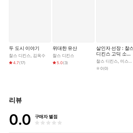
두 도시 이야기
위대한 유산
살인자 선장 : 찰
디킨스 고딕 소설
찰스 디킨스
,
김옥수
찰스 디킨스
단편선 ｜ 아라한
찰스 디킨스
,
미스터고딕
4.7
(
17
)
5.0
(
3
)
호러 서클 174
0
(
0
)
리뷰
0.0
구매자 별점