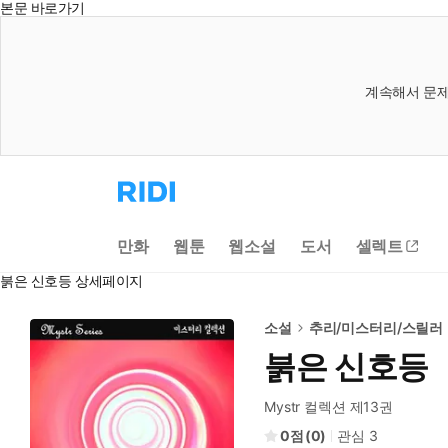
본문 바로가기
계속해서 문제
리
디
홈
으
만화
웹툰
웹소설
도서
셀렉트
로
이
붉은 신호등 상세페이지
동
소설
추리/미스터리/스릴러
붉은 신호등
Mystr 컬렉션 제13권
0
(
0
)
관심
3