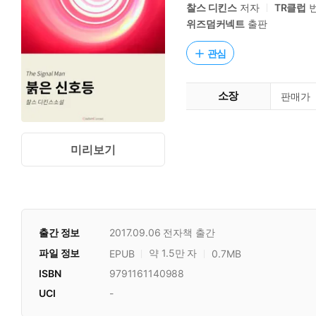
찰스 디킨스
저자
TR클럽
위즈덤커넥트
출판
관심
소장
판매가
미리보기
출간 정보
2017.09.06
전자책 출간
파일 정보
약 1.5만 자
EPUB
0.7MB
ISBN
9791161140988
UCI
-