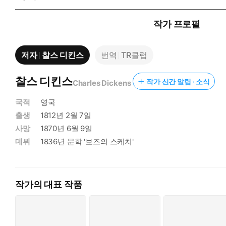
작가 프로필
저자
찰스 디킨스
번역
TR클럽
찰스 디킨스
작가 신간 알림 · 소식
Charles Dickens
국적
영국
출생
1812년 2월 7일
사망
1870년 6월 9일
데뷔
1836년 문학 '보즈의 스케치'
작가의 대표 작품