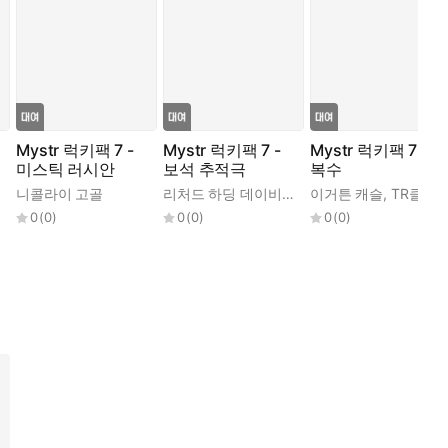
Mystr 럭키팩 7 -
Mystr 럭키팩 7 -
Mystr 럭키팩 7 -
미스틱 러시안
보석 추적극
복수
드
,
니콜라이 고골
마크 트웨인
,
니콜라이 바실레이비치 고골
,
리처드 하딩 데이비스 외
기 드 모파상
이거튼 캐슬
,
TR 클럽
,
너대니얼 호
,
TR클럽
0
(
0
)
0
(
0
)
0
(
0
)