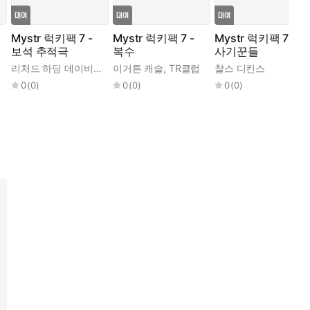
Mystr 럭키팩 7 -
Mystr 럭키팩 7 -
Mystr 럭키팩 7 -
보석 추적극
복수
사기꾼들
드
,
마크 트웨인
,
니콜라이 바실레이비치 고골
리처드 하딩 데이비스 외
이거튼 캐슬
,
TR 클럽
,
TR클럽
,
기 드 모파상
찰스 디킨스
,
너대니얼 호
0
(
0
)
0
(
0
)
0
(
0
)