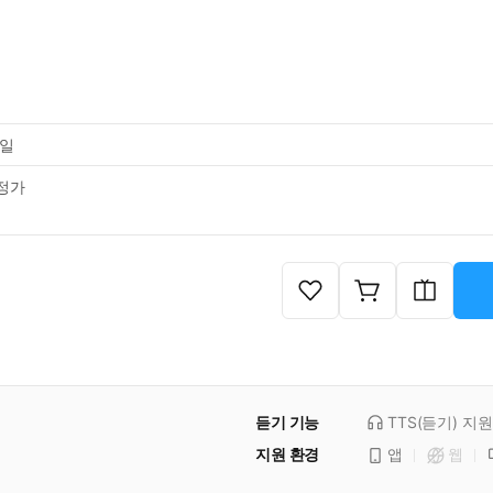
0일
정가
듣기 기능
TTS(듣기)
지원
지원 환경
앱
웹