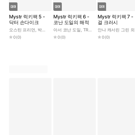
Mystr 럭키팩 5 -
Mystr 럭키팩 6 -
Mystr 럭키팩 7 -
닥터 손다이크
코난 도일의 해적
걸 크러시
오스틴 프리먼
,
박종호
아서 코난 도일
,
TR 클럽
안나 캐서린 그린 외
0
(
0
)
0
(
0
)
0
(
0
)