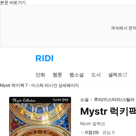
본문 바로가기
계속해서 문제
리
디
홈
으
만화
웹툰
웹소설
도서
셀렉트
로
이
Mystr 럭키팩 7 - 미스틱 러시안 상세페이지
동
소설
추리/미스터리/스릴러
Mystr 럭키
Mystr 컬렉션
0
(
0
)
관심
0