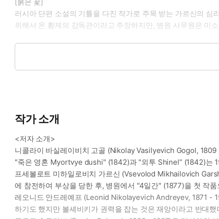
[붉은 꽃]
러시아 단편 소설의 기틀을 다진 작가로 주목 받는 가르신의 심
위해서 온 황제의 감독관이라고 주장하지만, 병원 사무원은 미소
[라자로의 두 번째 삶]
극복하기 힘든 공포와 고통을 겪은 후 살아남은 인간에 대한 아름
형제였다. 그가 병에 걸려서 죽었는데, 예수가 그를 다시 살아나게
[숨바꼭질]
세기말의 비관주의를 러시아에 도입한 시인이 보여주는, 상징주의
작가 소개
인될 정도의 애정을 보인다. 그녀와 아이가 즐겨하는 놀이는 숨
<저자 소개>
[붉은 웃음]
니콜라이 바실레이비치 고골 (Nikolay Vasilyevich Gogo
정확한 시간과 공간을 알 수 없는 20세기 초반의 전쟁터이다. 
"죽은 영혼 Myortvye dushi" (1842)과 "외투 Shinel” (
경험한다. 주인공이 잠시 방문한 정신병원에는 전쟁의 충격과 공
프세볼로트 미하일로비치 가르신 (Vsevolod Mikhailovich 
에 참전하여 부상을 당한 후, 병원에서 "4일간" (1877)을 첫 작
[대령의 성냥]
레오니드 안드레예프 (Leonid Nikolayevich Andreyev
현대 단편 소설의 아버지, 안톤 체호프의 실력이 제대로 드러난 단
하기도 했지만 볼셰비키가 권력을 잡는 것은 재앙이라고 반대했다
성냥이 몇 개비 놓여 있다. 장화 한 짝이 침대 옆에 떨어져 있고