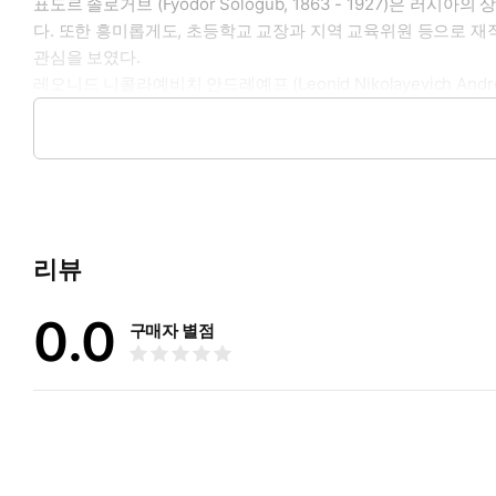
표도르 솔로거브 (Fyodor Sologub, 1863 - 1927)
다. 또한 흥미롭게도, 초등학교 교장과 지역 교육위원 등으로 재
[카드의 여왕]
관심을 보였다.
카드 게임이라는 소재 속에서, 탐욕과 갈망, 음모, 범죄 등 인간
레오니드 니콜라예비치 안드레예프 (Leonid Nikolayevich A
한 모험가로부터 전수된 그 비밀을 가지고, 그 늙은 백작 부인은
모에서 러시아 표현주의를 이끌었다. 젊은 나이에 단편 소설 등을
서, 백작 부인의 시녀에게 의도적으로 접근한다. 그리고 아무도 
안톤 페블로비치 체호프 (Anton Pavlovich Chekhov, 
다.
알렉산드르 세르게비치 푸시킨 (1799 - 1837)은 러시아의 낭
는 기법을 사용하고, 드라마와 로맨스, 풍자 등이 혼합된 스타일
리뷰
<번역자 소개>
0.0
2014년, 활동을 시작한 TR 클럽의 구성원은 인문학과 공학 등을
구매자 별점
각자의 삶의 영역을 가지고 있으나, 자신이 관심을 가진 도서와
대기업 직장인, IT 벤처기업가, 출판 및 서점 편집자, 대학 교