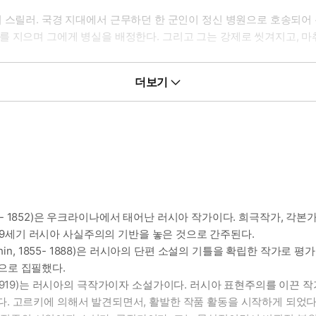
리 스릴러. 국경 지대에서 근무하던 한 군인이 정신 병원으로 호송되어
를 지으며 그에게 병실을 배정한다. 그리고 그는 강제로 씻겨지고, 마
더보기
답고 아픈 단편 소설. 종교나 기적이 아닌 인간에 대한 이야기. 라
 했다는 기적이 성경에 나온다. 이 소설은, 죽음 속에서 3일을 보낸 
의 초현실 단편. 냉정한 태도를 가족을 대하는 남편과 다정한 젊은 엄
바꼭질.
l, 1809 - 1852)은 우크라이나에서 태어난 러시아 작가이다. 희극작
주인공은 러시아군 장교로 전쟁에 참전해서 끊임없는 행군과 무의미한 
1842)는 19세기 러시아 사실주의의 기반을 놓은 것으로 간주된다.
포에 정신이 무너져 버린 사람들이 가득 하고, 그들을 치료하는 간호
Garshin, 1855- 1888)은 러시아의 단편 소설의 기틀을 확립한 
품으로 집필했다.
, 1871 - 1919)는 러시아의 극작가이자 소설가이다. 러시아 표현주의를 
편 추리 소설. 최근 이혼한 퇴역 대령이 실종된 사실이 일 주일만에 
. 고르키에 의해서 발견되면서, 활발한 작품 활동을 시작하게 되었다
, 나머지 한 짝은 정원에서 발견된다. 대령의 주변 인물들이 용의자로 