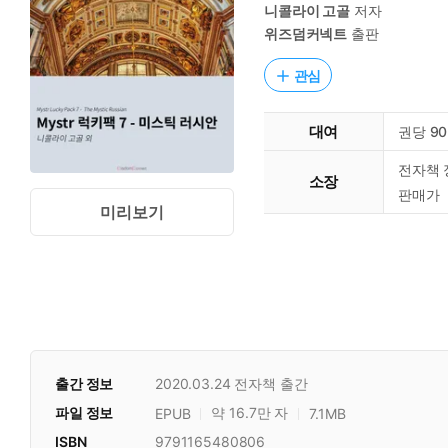
니콜라이 고골
저자
위즈덤커넥트
출판
관심
대여
권당 9
전자책 
소장
판매가
미리보기
출간 정보
2020.03.24
전자책 출간
파일 정보
약 16.7만 자
EPUB
7.1MB
ISBN
9791165480806