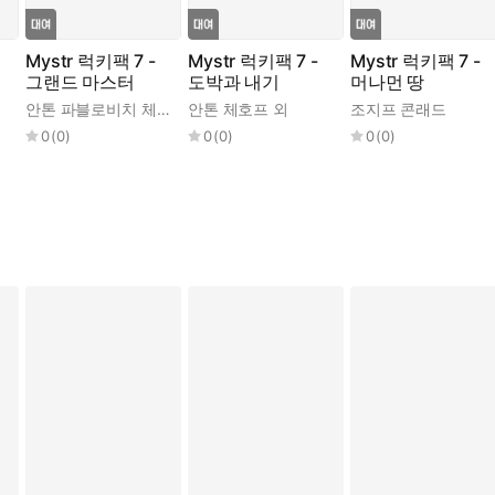
Mystr 럭키팩 7 -
Mystr 럭키팩 7 -
Mystr 럭키팩 7 -
그랜드 마스터
도박과 내기
머나먼 땅
안톤 파블로비치 체호프
,
안톤 체호프 외
알렉산드르 세르게비치 푸시킨
조지프 콘래드
,
오스카 와일
0
(
0
)
0
(
0
)
0
(
0
)