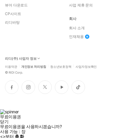
뷰어 다운로드
사업 제휴 문의
CP사이트
회사
리디바탕
회사 소개
인재채용
리디(주) 사업자 정보
이용약관
개인정보 처리방침
청소년보호정책
사업자정보확인
©
RIDI Corp.
페
인
트
유
틱
이
스
위
튜
톡
스
타
터
브
북
그
램
무료이용권
닫기
무료이용권을 사용하시겠습니까?
사용 가능 :
장
<
>부터
총
화