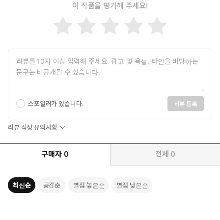
[나의 매혹적인 친구]
이 작품을 평가해 주세요!
소심하고 내성적인 성격의 주인공은 지중해 연안 휴양지에서 한가
로운 시간을 보내고 있다. 한적한 시골길 주변에서 주인공 앞에 다
급하게 누군가를 쫓아가는 사람이 나타난다. 그 사람이 뭔가를 떨
어뜨리고 주인공은 그에게 그 사실을 알린다. 그렇게 두 사람은 대
화를 시작하게 되는데, 소극적인 주인공조차도 그 낯선 사람과의 대
화가 즐겁게 느껴진다.
[반지 - 스칼렛 핌퍼넬]
파리의 허름한 거리를 걷던 블레이크니는 제정신이 아닌 것처럼
춤을 추면서 사람들에게 구걸을 하는 아름다운 여성을 만난다. 그
스포일러가 있습니다.
리뷰 등록
녀는 남루한 복장과 외모이지만 우아함과 기품을 내비친다. 그녀
와 난폭한 군중 사이에 다툼이 생기고, 퍼시가 그녀를 구한 후 조
리뷰 작성 유의사항
용한 곳에서 그녀의 이야기를 듣는다.
구매자
0
전체
0
최신순
공감순
별점 높은순
별점 낮은순