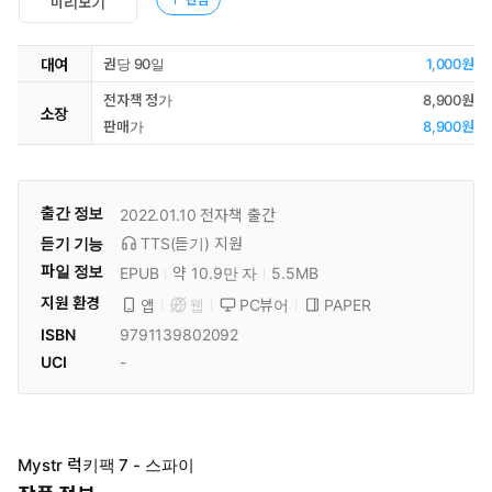
미리보기
대여
권당 90일
1,000원
전자책 정가
8,900원
소장
판매가
8,900원
출간 정보
2022.01.10
전자책 출간
듣기 기능
TTS(듣기)
지원
파일 정보
EPUB
약 10.9만 자
5.5MB
지원 환경
PC뷰어
PAPER
앱
웹
ISBN
9791139802092
UCI
-
Mystr 럭키팩 7 - 스파이