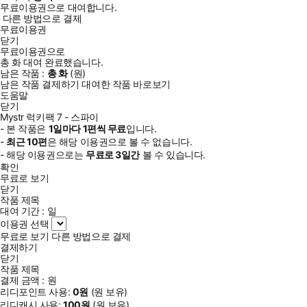
무료이용권으로 대여합니다.
다른 방법으로 결제
무료이용권
닫기
무료이용권으로
총
화
대여 완료했습니다.
남은 작품 :
총
화
(
원)
남은 작품 결제하기
대여한 작품 바로보기
도움말
닫기
Mystr 럭키팩 7 - 스파이
- 본 작품은
1일
마다
1
편씩 무료
입니다.
-
최근
10편
은 해당 이용권으로 볼 수 없습니다.
- 해당 이용권으로는
무료로
3일
간
볼 수 있습니다.
확인
무료로 보기
닫기
작품 제목
대여 기간 :
일
이용권 선택
무료로 보기
다른 방법으로 결제
결제하기
닫기
작품 제목
결제 금액 :
원
리디포인트 사용:
0
원
(
원 보유)
리디캐시 사용:
100
원
(
원 보유)