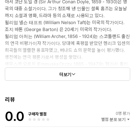
아서 코난 도일 경 (Sir Arthur Conan Doyle, 1859 - 1930)은 영
의 국경에서도 긴장이 감돈다. 유럽의 나라들 중 하나가 멕시코를
국의 대중 소설가이다. 그가 창조해 낸 인물인 셜록 홈즈는 오늘날
일부러 자극해서 미국과의 긴장 관계를 일으키고 있다는 첩보가 미
까지 소설과 영화, 드라마 등의 소재로 사용되고 있다.
국 정부에 들어가고, 비밀 요원, 잭 스튜어트가 멕시코로 파견된다.
윌리엄 넬슨 태프트 (William Nelson Taft)는 미국의 작가이다.
[공작부인의 임무]
조지 바톤 (George Barton) 은 20세기 미국의 작가이다.
세계 대전의 기운이 전세계에 먹구름을 드리우고 있던 시절, 미국의
윌리엄 아처는 (William Archer, 1856 - 1924)는 스코틀랜드 출신
수도, 워싱턴 D.C.에 실비아 공작부인이라는 아름다운 여성이 등장
의 연극 비평가이자 작가이다. 당대에 혹평을 받았던 헨리크 입센의
한다. 어떤 공작 가문의 부인인지 정확하게 알려지지도 않은 여성
희곡들의 열렬한 옹호자였고, 버나드 쇼의 문학을 높이 평가했다.
이지만, 그녀는 빠른 시간 안에 외교관들과 고위층 인사들과 친분을
생전에는 연극 평론가로서 명성을 쌓았다.
맺는다.
에무스카 오르치 (Emmuska Orczy, 1865 - 1947)는 헝가리 출신
[나폴레옹의 스파이]
의 영국 소설가이다. 그녀는 "스칼렛 핌퍼넬"이라는 소설 시리즈로
프랑스 혁명 후의 혼란한 시기를 평정한 나폴레옹은 황제 직위에 오
더보기
기억되고 있다. 동시에 화가로서 활약한 그녀의 그림은 현재 런던
르고, 그 첫 번째 대외 사업으로 유럽 국가들에 대한 군사 작전을 시
로열 아카데미에서 전시되고 있다.
행한다. 그의 첫 번째 상대는 몇 배가 넘은 연합군을 거느린 오스트
리아군이다.
리뷰
[Ms. 스파이]
미국 남북전쟁 당시 남부 연합군의 편에서 활동한 여성 스파이, 벨
0.0
0
명 평가
구매자 별점
보이드의 활약상이 정리된 단편 소설이다. 그녀는 남부 연합의 대의
별점 분포 보기
에 충성을 가지고, 북부 연방군이 점령한 지역에서, 군사 정보 등을
모아 남부 연합군에게 전달하는 역할을 했다