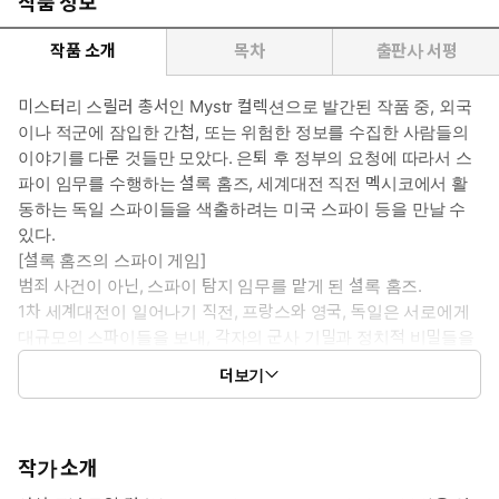
작품 정보
작품 소개
목차
출판사 서평
미스터리 스릴러 총서인 Mystr 컬렉션으로 발간된 작품 중, 외국
이나 적군에 잠입한 간첩, 또는 위험한 정보를 수집한 사람들의
이야기를 다룬 것들만 모았다. 은퇴 후 정부의 요청에 따라서 스
파이 임무를 수행하는 셜록 홈즈, 세계대전 직전 멕시코에서 활
동하는 독일 스파이들을 색출하려는 미국 스파이 등을 만날 수
있다.
[셜록 홈즈의 스파이 게임]
범죄 사건이 아닌, 스파이 탐지 임무를 맡게 된 셜록 홈즈.
1차 세계대전이 일어나기 직전, 프랑스와 영국, 독일은 서로에게
대규모의 스파이들을 보내, 각자의 군사 기밀과 정치적 비밀들을
수집한다. 그런데 영국으로 파견된 독일 스파이 책임자의 능력이
더보기
너무 뛰어난 나머지, 타국에 파견된 영국 정부의 스파이들이 모두
체포되거나 추적당하고, 영국 내 기밀들이 흘러나가는 징후가 포
착된다.
[멕시코로 간 스파이]
작가 소개
유럽에서는 세계대전을 앞두고 전운이 감돌고 있다. 미국과 멕시코