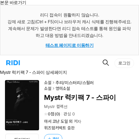
본문 바로가기
인
스
리디 접속이 원활하지 않습니다.
턴
강제 새로 고침(Ctrl + F5)이나 브라우저 캐시 삭제를 진행해주세요.
트
검
계속해서 문제가 발생한다면 리디 접속 테스트를 통해 원인을 파악
색
하고 대응 방법을 안내드리겠습니다.
테스트 페이지로 이동하기
검
리
로그인
색
디
Mystr 럭키팩 7 - 스파이 상세페이지
홈
으
로
소설
추리/미스터리/스릴러
이
소설
영미소설
동
Mystr 럭키팩 7 - 스파이
Mystr 컬렉션
0
(
0
)
관심
0
아서 코난 도일 외
저자
위즈덤커넥트
출판
관심