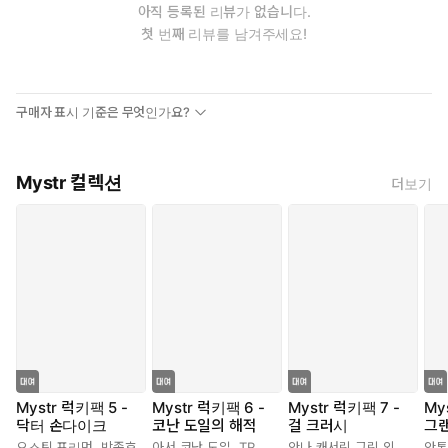
아직 등록된 리뷰가 없습니다.
첫 번째 리뷰를 남겨주세요!
구매자 표시 기준은 무엇인가요?
Mystr 컬렉션
더보기
Mystr 럭키팩 5 -
Mystr 럭키팩 6 -
Mystr 럭키팩 7 -
My
닥터 손다이크
코난 도일의 해적
걸 크러시
그
오스틴 프리먼
,
박종호
아서 코난 도일
,
TR 클럽
안나 캐서린 그린 외