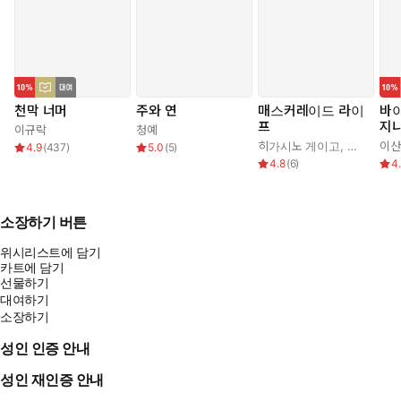
천막 너머
주와 연
매스커레이드 라이
바
프
지
이규락
청예
히가시노 게이고
,
김은모
이산
4.9
(
437
)
5.0
(
5
)
4.8
(
6
)
4
소장하기 버튼
위시리스트에 담기
카트에 담기
선물하기
대여하기
소장하기
성인 인증 안내
성인 재인증 안내