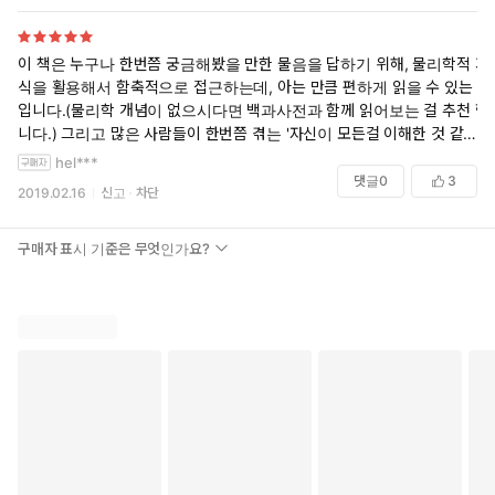
이 책은 누구나 한번쯤 궁금해봤을 만한 물음을 답하기 위해, 물리학적 지
식을 활용해서 함축적으로 접근하는데, 아는 만큼 편하게 읽을 수 있는 책
입니다.(물리학 개념이 없으시다면 백과사전과 함께 읽어보는 걸 추천 합
니다.) 그리고 많은 사람들이 한번쯤 겪는 '자신이 모든걸 이해한 것 같은
순간'에 한번쯤 읽어볼 책으로 추천합니다. 여러분도 언제 올지 모르는 그
hel***
순간을 대비해 한권쯤 미리 마련해 두시는 게 어떨까요?
댓글
0
3
2019.02.16
신고
차단
구매자 표시 기준은 무엇인가요?