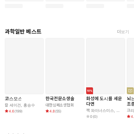
과학일반 베스트
더보기
코스모스
한국전문소생술
화성에 도시를 세운
뇌는
다면
조
칼 세이건
,
홍승수
대한심폐소생협회
잭 와이너스미스
,
켈리 와이
크리
4.6
(
199
)
4.8
(
55
)
0
(
0
)
4