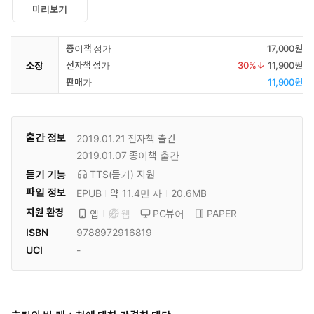
미리보기
종이책 정가
17,000원
소장
전자책 정가
30
%↓
11,900원
판매가
11,900원
출간 정보
2019.01.21
전자책 출간
2019.01.07
종이책 출간
듣기 기능
TTS(듣기)
지원
파일 정보
EPUB
약 11.4만 자
20.6MB
지원 환경
PC뷰어
PAPER
앱
웹
ISBN
9788972916819
UCI
-