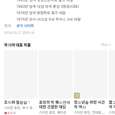
들을 해결하는 데에 중요한 역할을 한다고 믿었다. 그는 양자이론과
1982년 영국 대영 제국 훈장 3등급(CBE)
상대성이론의 통합을 시도하는 양자중력이론의 담대한 개척자였다.
1976년 영국 왕립학회 휴즈 메달
나아가서 인간과 인류의 근원적인 문제에 육박하여 빅 퀘스천에 대
1975년 로마 바오로 6세 피우스 3세 메달
한 대답을 모색함으로써 과학자의 “좁은” 세계를 넘어섰던 “도전적
링크
공식 사이트
인 철학자”의 모습을 대중에게 각인시켰다. 이제 우리는 지구의 거
2018.03.21
업데이트
대한 도전들—기후 변화, 핵전쟁의 위협 그리고 인공지능의 발전을
포함하여—에 직면하고 있으며, 호킹은 우리의 상상력, 의문과 경
작가의 대표 작품
더보기
이, 창의력으로 이 도전들을 해결하고 돌파할 수 있다고 우리에게
용기를 주고 있다. 한편으로 그는 핵전쟁 문제를 거론하며 최근의
북한 사태에 대해서 참으로 우려하기도 했다.
이 책에서 우리는 호킹이 빅 퀘스천에 대답하는 과정에서 ‘호킹 복사’
이론을 비롯하여 상대성이론 등의 물리학 이론들을 압축적으로 살펴
볼 수 있을 뿐만 아니라 지식의 한계를 넘어선 그의 지혜를 살펴볼
수 있다. 그는 학문적으로나 정신적으로나 인류에게 희망을 선물하
고 떠난 거인이었다. 이 책은 30여 개 국가에서 번역 출판 계약이 되
었다.
조지와 얼음달 1
호킹의 빅 퀘스천에
청소년을 위한 시간
짧고
대한 간결한 대답
의 역사
의 
스티븐 호킹
,
루시 호킹
,
림 게리 파슨스
,
고정아
스티븐 호킹
,
배지은
스티븐 호킹
,
전대호
,
이명균
스티
4.0
(
1
)