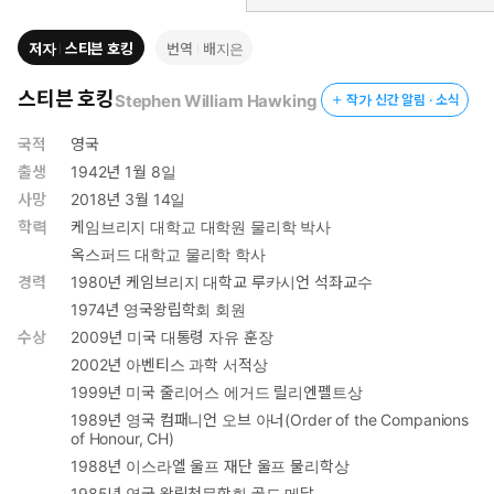
저자
스티븐 호킹
번역
배지은
스티븐 호킹
Stephen William Hawking
작가 신간 알림 · 소식
빅 퀘스천의 문제들을 상상력, 의문과 경이, 창의력으로 해결하
고
국적
영국
돌파할 것을 제시한, 스티븐 호킹이 전하는 마지막 메시지
출생
1942년 1월 8일
사망
2018년 3월 14일
과학자로서는 아인슈타인 이후 세속적으로든 학문적으로든 세계적
학력
케임브리지 대학교 대학원 물리학 박사
으로 가장 큰 명성을 획득한, 어릴 때의 별명이 아인슈타인이기도
옥스퍼드 대학교 물리학 학사
했던 스티븐 호킹은 이 책에서 인류에게 주어진 거대한 질문, 빅 퀘
경력
1980년 케임브리지 대학교 루카시언 석좌교수
스천에 대한 그의 마지막 대답을 간결하게 우리에게 남기고 76세의
1974년 영국왕립학회 회원
나이로 2018년 3월 세상을 떠났다.
수상
2009년 미국 대통령 자유 훈장
그는 그의 나이 불과 스물한 살에 그에게 5년의 시한부 선고를 내린
루게릭 병의 끔찍한 병세와 맞서 싸우면서 자신의 가족과 학문을 지
2002년 아벤티스 과학 서적상
켰다. 이후에 그는 약간의 얼굴 근육을 이용하여 의사소통을 할 수
1999년 미국 줄리어스 에거드 릴리엔펠트상
밖에 없었음에도 계속해서 연구에 몰두했으며, 한편으로 사회적, 인
1989년 영국 컴패니언 오브 아너(Order of the Companions
of Honour, CH)
도주의적 문제들에 대해서 지혜와 의견을 내놓았다.
호킹은 호킹 복사, 호킹 온도, 무경계 이론, 정보모순 등의 획기적인
1988년 이스라엘 울프 재단 울프 물리학상
물리학 이론들을 제시했을 뿐만 아니라 과학이 지구가 당면한 문제
1985년 영국 왕립천문학회 골드 메달