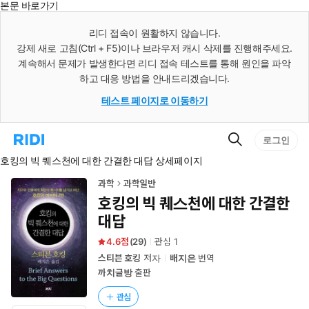
본문 바로가기
인
스
리디 접속이 원활하지 않습니다.
턴
강제 새로 고침(Ctrl + F5)이나 브라우저 캐시 삭제를 진행해주세요.
트
검
계속해서 문제가 발생한다면 리디 접속 테스트를 통해 원인을 파악
색
하고 대응 방법을 안내드리겠습니다.
테스트 페이지로 이동하기
검
리
로그인
색
디
호킹의 빅 퀘스천에 대한 간결한 대답 상세페이지
홈
으
로
과학
과학일반
이
호킹의 빅 퀘스천에 대한 간결한
동
대답
4.6
(
29
)
관심
1
스티븐 호킹
저자
배지은
번역
까치글방
출판
관심