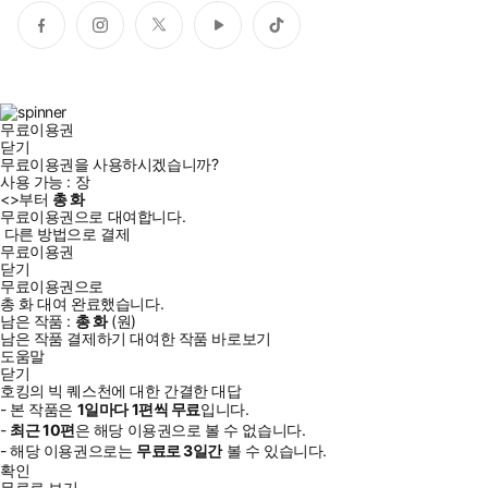
페
인
트
유
틱
이
스
위
튜
톡
스
타
터
브
북
그
램
무료이용권
닫기
무료이용권을 사용하시겠습니까?
사용 가능 :
장
<
>부터
총
화
무료이용권으로 대여합니다.
다른 방법으로 결제
무료이용권
닫기
무료이용권으로
총
화
대여 완료했습니다.
남은 작품 :
총
화
(
원)
남은 작품 결제하기
대여한 작품 바로보기
도움말
닫기
호킹의 빅 퀘스천에 대한 간결한 대답
- 본 작품은
1일
마다
1
편씩 무료
입니다.
-
최근
10편
은 해당 이용권으로 볼 수 없습니다.
- 해당 이용권으로는
무료로
3일
간
볼 수 있습니다.
확인
무료로 보기