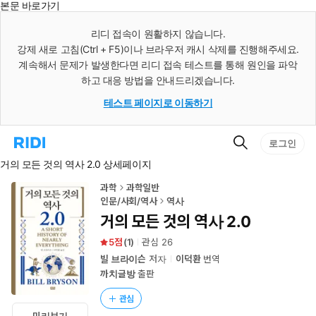
본문 바로가기
인
스
리디 접속이 원활하지 않습니다.
턴
강제 새로 고침(Ctrl + F5)이나 브라우저 캐시 삭제를 진행해주세요.
트
검
계속해서 문제가 발생한다면 리디 접속 테스트를 통해 원인을 파악
색
하고 대응 방법을 안내드리겠습니다.
테스트 페이지로 이동하기
검
리
로그인
색
디
거의 모든 것의 역사 2.0 상세페이지
홈
으
로
과학
과학일반
이
인문/사회/역사
역사
동
거의 모든 것의 역사 2.0
5
(
1
)
관심
26
빌 브라이슨
저자
이덕환
번역
까치글방
출판
관심