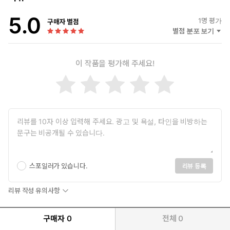
Stranger Here Myself)』을 비롯하여 『햇볕에 타버린 나라에서
5.0
(In a Sunburned Country)』,『브라이슨의 성가신 단어 사전
1
명 평가
구매자 별점
(Bryson's Dictionary of Troublesome Words)』, 『모국어
별점 분포 보기
(Mother Tongue)』,『잃어버린 대륙(The Lost Continent)』,
『작은 섬에서 부친 편지(Notes from a Small Island)』,『여기도
이 작품을 평가해 주세요!
아니고, 저기도 아니고(Neither Here Nor There)』,『빌 브라이
슨의 아프리카 일기(Bill Bryson's African Diary)』, 『빌 브라이
슨의 발칙한 미국학』, 『빌 브라이슨 발칙한 영국산책』, 빌 브
라이슨 발칙한 여행기 시리즈부터 『바디: 우리 몸 안내서』,
『거의 모든 것의 역사』, 『나를 부르는 숲』, 『빌 브라이슨 발
칙한 영국산책』, 『빌 브라이슨 발칙한 영어 산책』 등 빌 브라
이슨 특유의 글맛과 지성이 담긴 그의 책들은 전 세계 30개 언어
로, 1,600만 부 이상 판매되었고 국경을 초월하여 독자들의 뜨거
운 관심과 지지를 받았다. 널리 격찬을 받은 저서 『거의 모든 것
스포일러가 있습니다.
리뷰 등록
의 역사』는 어벤티스 상과 데카르트 상을 수상했고, 영국에서
출간된 이후 10년 동안 비소설 부문에서 가장 많이 팔린 책이 되
리뷰 작성 유의사항
었다.
구매자
0
전체
0