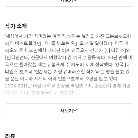
더보기
작가 소개
‘세상에서 가장 재미있는 여행 작가’라는 별명을 가진 그는브로드웨
이의 베스트셀러인 『나를 부르는 숲』으로 잘 알려졌다. 미국 아
이오와 주 디모인에서 태어난 이후 영국으로 건너가 [더 타임스]와
[인디펜던트] 신문에서 여행작가 겸 기자로 활동하다, 20년 만에 미
국으로 돌아갔을 때는 뉴햄프셔 주 하노버 시에 정착했다. 영국 [더
타임스]로부터 '현존하는 가장 유머러스한 작가'라는 평을 듣고 있
을 뿐만 아니라 세계의 여러 언론으로부터 호평을 받고 있다.
2005-2011년 더럼 대학교 총장을 역임했으며, 왕립협회 명예 회원
이기도 하다. 현재 영국에서 살고 있다.
『나를 부르는 숲』은 뉴욕타임스에 3년 연속 베스트셀러에 올랐던
더보기
책으로, 빌 브라이슨이 미국 애팔래치아 트레일에 도전한 종주 기록
을 담은 책이다. 방대한 양의 과학 정보를 재미있게 풀어낸 과학 교
양서 『거의 모든 것의 역사』, 오랜 지인이 편집장으로 있는 주간
지 [Night & Day]에 연재했던 글들을 모은 『고독한 이방인(I'm a
리뷰