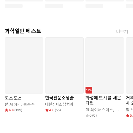
의 전기와 일화를 솜씨 좋게 꿰어 한 편의 이야기로 탄생시킨다.
초판을 준비하면서 만났던 각 분야의 전문가들과 20년 만에 재회
하여 그들의 근황과 최신 연구에 관한 이야기를 듣고, 2.0을 위해
과학일반 베스트
더보기
서 새롭게 만난 전문가와도 “밀린 이야기를” 나누면서 최신의 과
학 현장을 생생하게 담아낸다. 2025년에 촬영된 엄청난 크기의
오징어에 대한 소식부터 행성의 지위를 잃은 명왕성의 묵직한 뉴
스는 물론이고, 마지막 고대 인류가 머물렀을지도 모를 지브롤터
의 동굴을 직접 찾아가 새롭게 밝혀진 그들의 이야기를 펼쳐놓는
다. 이렇듯 따끈따끈 최신 성과로 다시 태어난 이 책은 독자들에게
우주와 지구 그리고 생명에 대해 완전히 달라진 시각을 선사할
것이다.
코스모스
한국전문소생술
화성에 도시를 세운
거의
다면
사 
칼 세이건
,
홍승수
대한심폐소생협회
잭 와이너스미스
,
켈리 와이
빌 
4.6
(
199
)
4.8
(
55
)
0
(
0
)
5