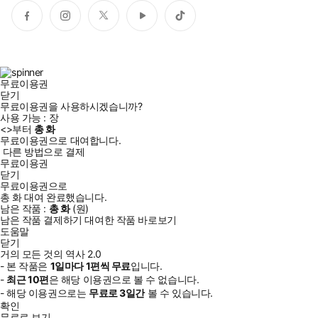
페
인
트
유
틱
이
스
위
튜
톡
스
타
터
브
북
그
램
무료이용권
닫기
무료이용권을 사용하시겠습니까?
사용 가능 :
장
<
>부터
총
화
무료이용권으로 대여합니다.
다른 방법으로 결제
무료이용권
닫기
무료이용권으로
총
화
대여 완료했습니다.
남은 작품 :
총
화
(
원)
남은 작품 결제하기
대여한 작품 바로보기
도움말
닫기
거의 모든 것의 역사 2.0
- 본 작품은
1일
마다
1
편씩 무료
입니다.
-
최근
10편
은 해당 이용권으로 볼 수 없습니다.
- 해당 이용권으로는
무료로
3일
간
볼 수 있습니다.
확인
무료로 보기