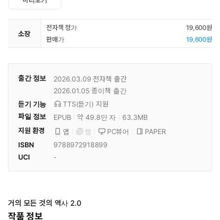
미리보기
전자책 정가
19,600원
소장
판매가
19,600원
출간 정보
2026.03.09
전자책 출간
2026.01.05
종이책 출간
듣기 기능
TTS(듣기)
지원
파일 정보
EPUB
약 49.8만 자
63.3MB
지원 환경
PC뷰어
PAPER
앱
웹
ISBN
9788972918899
UCI
-
거의 모든 것의 역사 2.0
작품 정보