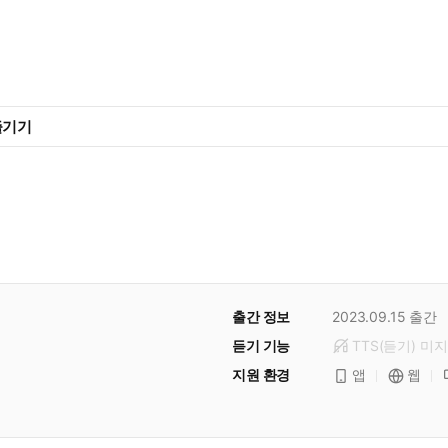
즐기기
출간 정보
2023.09.15
출간
듣기 기능
TTS(듣기)
미
지
지원 환경
앱
웹