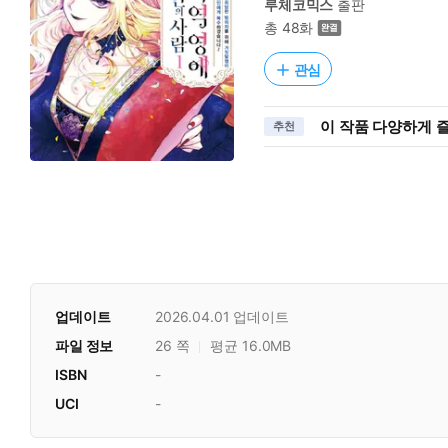
루체코믹스
출판
총 48화
관심
이 작품 다양하게 
추천
업데이트
2026.04.01
업데이트
파일 정보
26 쪽
평균 16.0MB
ISBN
-
UCI
-