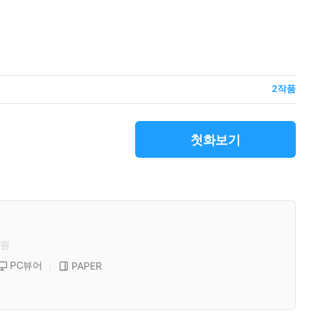
2
작품
첫화보기
원
PC뷰어
PAPER