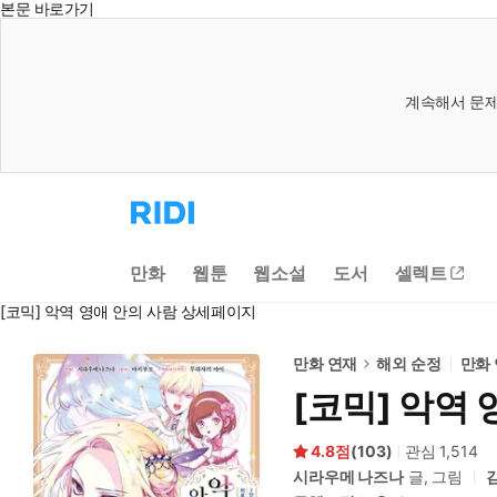
본문 바로가기
계속해서 문제
리
디
홈
으
만화
웹툰
웹소설
도서
셀렉트
로
이
[코믹] 악역 영애 안의 사람 상세페이지
동
만화 연재
해외 순정
만화
[코믹] 악역
4.8
(
103
)
관심
1,514
시라우메 나즈나
글, 그림