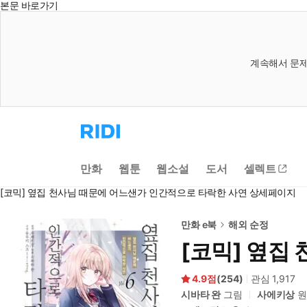
본문 바로가기
계속해서 문제
리
디
홈
으
만화
웹툰
웹소설
도서
셀렉트
로
이
[코믹] 옆집 천사님 때문에 어느샌가 인간적으로 타락한 사연 상세페이지
동
만화 e북
해외 순정
[코믹] 옆집
4.9
(
254
)
관심
1,917
시바타 완
그림
사에키상
원