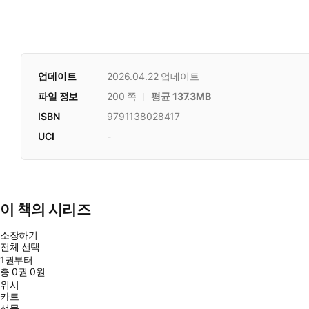
업데이트
2026.04.22
업데이트
파일 정보
200 쪽
평균 137.3MB
ISBN
9791138028417
UCI
-
이 책의 시리즈
소장하기
전체 선택
1권부터
총
0
권
0원
위시
카트
선물