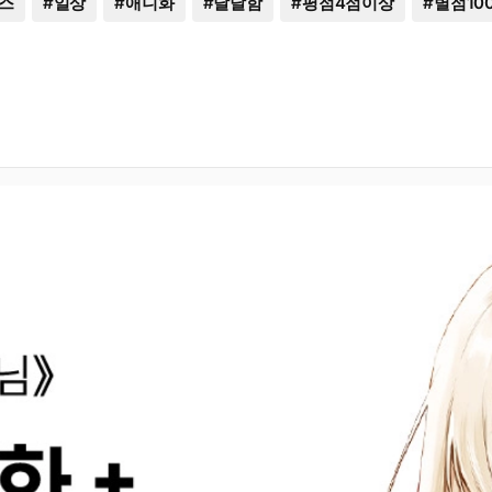
스
#
일상
#
애니화
#
달달함
#
평점4점이상
#
별점10