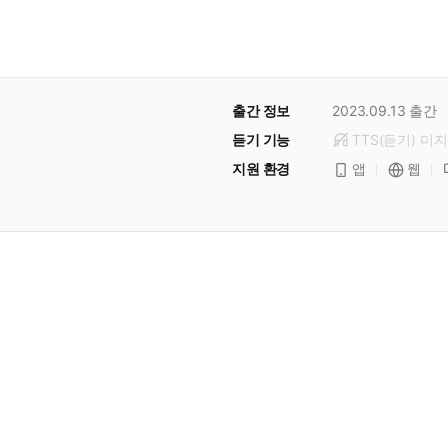
출간 정보
2023.09.13
출간
듣기 기능
TTS(듣기)
미
지
지원 환경
앱
웹