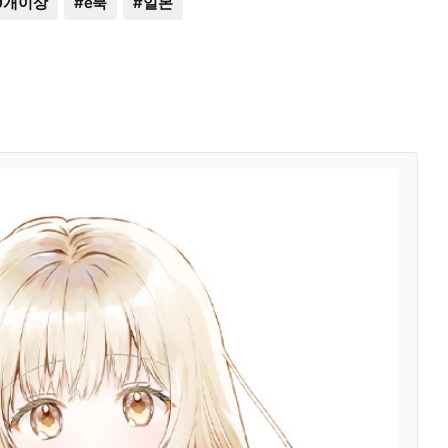
0개이상
#
e북
#
일본