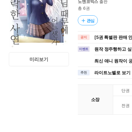
노엔코믹스
출판
총 6권
관심
[5권 특별판 판매 
공지
원작 정주행하고 싶을
이벤트
미리보기
최신 애니 원작이 궁
라이트노벨로 보기
추천
단권
소장
전권