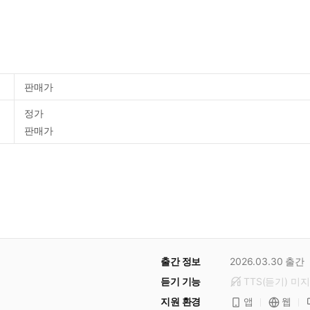
판매가
정가
판매가
출간 정보
2026.03.30
출간
듣기 기능
TTS(듣기)
미
지
지원 환경
앱
웹