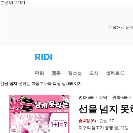
본문 바로가기
계속해서 문제
리
디
홈
으
만화
웹툰
웹소설
도서
셀렉트
로
이
선을 넘지 못하는 가정교사와 학생 상세페이지
동
만화 e북
코믹
만화 e북
선을 넘지 못
4
(
6
)
관심
37
지구의 물고기 퐁짱
글, 그림