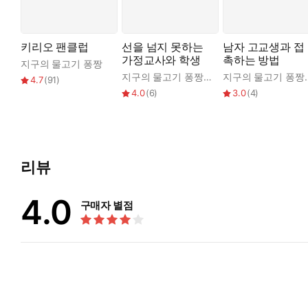
키리오 팬클럽
선을 넘지 못하는
남자 고교생과 접
가정교사와 학생
촉하는 방법
지구의 물고기 퐁짱
지구의 물고기 퐁짱
,
이거트7개
지구의 
4.7
(
91
)
4.0
(
6
)
3.0
(
4
)
리뷰
4.0
구매자 별점