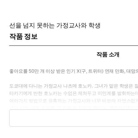
선을 넘지 못하는 가정교사와 학생
작품 정보
작품 소개
좋아요를 50만 개 이상 받은 인기 X(구, 트위터) 연재 만화, 대망
도쿄대에 다니는 가정교사 나츠메 호노카. 그녀가 맡은 학생은 
타카기에게 반한 호노카는 수업은 제쳐두고 미인계를 발휘하는데....
여러가지 방법으로 유혹하는 가정교사와 너무 바보라 자연스럽게
평생 선을 넘을 수 없을 것 같은 두 사람이 펼치는, 예측불허&답
『키리오 팬클럽』, 『남자 고교생과 접촉하는 방법』을 그린 만