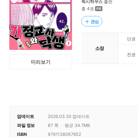
픽시하우스
출판
총 4권
관심
단권
소장
전권
미리보기
업데이트
2026.03.30
업데이트
파일 정보
87 쪽
평균 34.7MB
ISBN
9791138067652