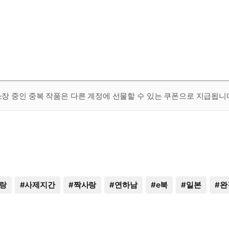
 소장 중인 중복 작품은 다른 계정에 선물할 수 있는 쿠폰으로 지급됩니
랑
#
사제지간
#
짝사랑
#
연하남
#
e북
#
일본
#
완