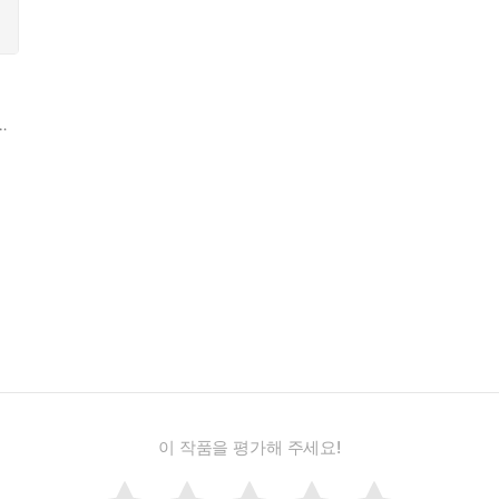
물고기 퐁짱
,
문기업
이 작품을 평가해 주세요!