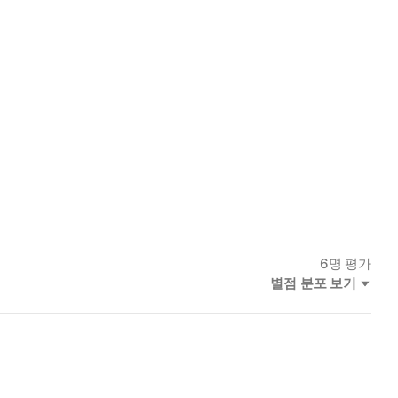
6
명 평가
별점 분포 보기