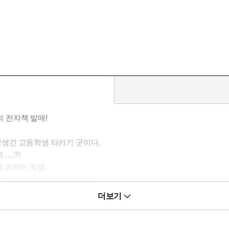
의 전자책 발매!
잘생긴 고등학생 타카기 군이다.
..?!
 피하는 학생.
답한 사랑의 공방이 시작된다!
더보기
화가, 지구의 물고기 퐁짱이 선사하는 포복절도 러브 코미디 개막!