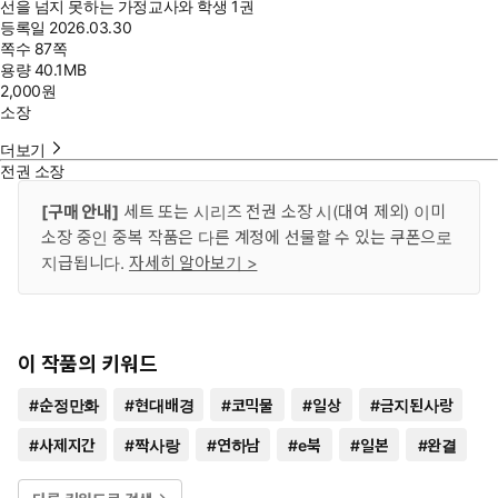
선을 넘지 못하는 가정교사와 학생 1권
등록일
2026.03.30
쪽수
87쪽
용량
40.1MB
2,000
원
소장
더보기
전권 소장
[구매 안내]
세트 또는 시리즈 전권 소장 시(대여 제외) 이미
소장 중인 중복 작품은 다른 계정에 선물할 수 있는 쿠폰으로
지급됩니다.
자세히 알아보기 >
이 작품의 키워드
#
순정만화
#
현대배경
#
코믹물
#
일상
#
금지된사랑
#
사제지간
#
짝사랑
#
연하남
#
e북
#
일본
#
완결