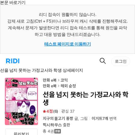
본문 바로가기
인
스
리디 접속이 원활하지 않습니다.
턴
강제 새로 고침(Ctrl + F5)이나 브라우저 캐시 삭제를 진행해주세요.
트
검
계속해서 문제가 발생한다면 리디 접속 테스트를 통해 원인을 파악
색
하고 대응 방법을 안내드리겠습니다.
테스트 페이지로 이동하기
검
리
로그인
색
디
선을 넘지 못하는 가정교사와 학생 상세페이지
홈
으
로
만화 e북
코믹
이
만화 e북
해외 순정
동
선을 넘지 못하는 가정교사와 학
생
4
(
6
)
관심
37
지구의 물고기 퐁짱
글, 그림
이거트7개
번역
픽시하우스
출판
총 4권
미리보기