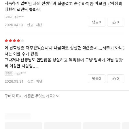
지독하게 얼빠인 과외 선생님과 잘생겼고 순수하지만 바보인 남학생의
대환장 로맨틱 콜라보
ali***
댓글
0
0
2026.04.13
신고
차단
이 남학생은 저주받았습니다 나름대로 성실한 애같은데,,,,저주가 아니고
서는 이럴 수가 없음
그나저나 선생님도 만만찮음 성실하고 똑똑한데 그냥 얼빠가 아님 굉장
히 이상한 사람임,,
개그물인건 맞는데,,,너무 혼란스러워요 이 작품보다 크로마티 고교가 더
mai***
논리적일듯
댓글
0
0
2026.03.31
신고
차단
구매자 표시 기준은 무엇인가요?