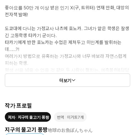
좋아요를 50만 개 이상 받은 인기 X(구, 트위터) 연재 만화, 대망의
전자책 발매!
도쿄대에 다니는 가정교사 나츠메 호노카. 그녀가 맡은 학생은 잘생
긴 고등학생 타카기 군이다.
타카기에게 반한 호노카는 수업은 제쳐두고 미인계를 발휘하는
데......?!
여러가지 방법으로 유혹하는 가정교사와 너무 바보라 자연스럽게
피하는 학생.
평생 선을 넘을 수 없을 것 같은 두 사람이 펼치는, 예측불허&답답
한 사랑의 공방이 시작된다!
더보기
『키리오 팬클럽』, 『남자 고교생과 접촉하는 방법』을 그린 만
화가, 지구의 물고기 퐁짱이 선사하는 포복절도 러브 코미디 개
막!
작가 프로필
저자
지구의 물고기 퐁짱
번역
이거트7개
지구의 물고기 퐁짱
地球のお魚ぽんちゃん