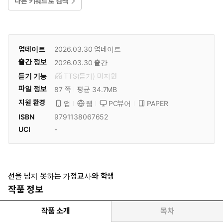
다른 키워드로 검색
업데이트
2026.03.30
업데이트
출간 정보
2026.03.30
출간
듣기 기능
TTS(듣기)
미
지원
파일 정보
87 쪽
평균 34.7MB
지원 환경
PC뷰어
PAPER
앱
웹
ISBN
9791138067652
UCI
-
선을 넘지 못하는 가정교사와 학생
작품 정보
작품 소개
목차