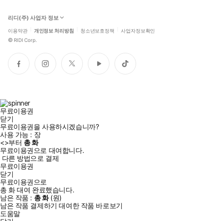
리디(주) 사업자 정보
이용약관
개인정보 처리방침
청소년보호정책
사업자정보확인
©
RIDI Corp.
페
인
트
유
틱
이
스
위
튜
톡
스
타
터
브
북
그
램
무료이용권
닫기
무료이용권을 사용하시겠습니까?
사용 가능 :
장
<
>부터
총
화
무료이용권으로 대여합니다.
다른 방법으로 결제
무료이용권
닫기
무료이용권으로
총
화
대여 완료했습니다.
남은 작품 :
총
화
(
원)
남은 작품 결제하기
대여한 작품 바로보기
도움말