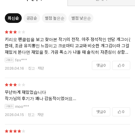
최신순
공감순
별점 높은순
별점 낮은순
키리오 팬클럽을 보고 찾아본 작가의 전작. 아주 정석적인 만담 개그이긴
한데, 조금 유치뽕인 느낌이고 크로마티 고교와 비슷한 개그감이라 그걸
재밌게 본다면 재밌을 듯. 가끔 폭소가 나올 때 솔직히 자존심이 상함...
fev***
댓글
0
0
2026.04.16
신고
차단
무난하게 재밌었습니다
작가님의 후기가 꽤나 감동적이였어요...
moo***
댓글
0
0
2026.04.15
신고
차단