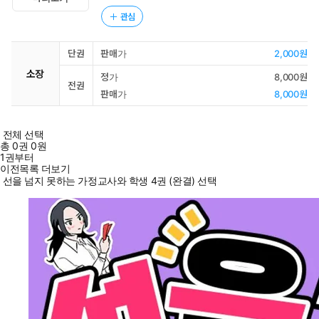
관심
단권
판매가
2,000원
소장
정가
8,000원
전권
판매가
8,000원
전체 선택
총
0
권
0원
1권부터
이전목록 더보기
선을 넘지 못하는 가정교사와 학생 4권 (완결) 선택