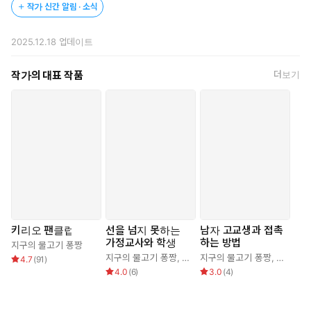
작가 신간 알림 · 소식
2025.12.18
업데이트
작가의 대표 작품
더보기
키리오 팬클럽
선을 넘지 못하는
남자 고교생과 접촉
가정교사와 학생
하는 방법
지구의 물고기 퐁짱
지구의 물고기 퐁짱
,
이거트7개
지구의 물고기 퐁짱
,
문기업
4.7
(
91
)
4.0
(
6
)
3.0
(
4
)