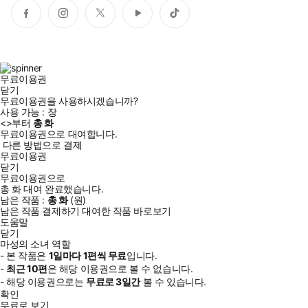
페
인
트
유
틱
이
스
위
튜
톡
스
타
터
브
북
그
램
무료이용권
닫기
무료이용권을 사용하시겠습니까?
사용 가능 :
장
<
>부터
총
화
무료이용권으로 대여합니다.
다른 방법으로 결제
무료이용권
닫기
무료이용권으로
총
화
대여 완료했습니다.
남은 작품 :
총
화
(
원)
남은 작품 결제하기
대여한 작품 바로보기
도움말
닫기
마성의 소녀 역할
- 본 작품은
1일
마다
1
편씩 무료
입니다.
-
최근
10편
은 해당 이용권으로 볼 수 없습니다.
- 해당 이용권으로는
무료로
3일
간
볼 수 있습니다.
확인
무료로 보기