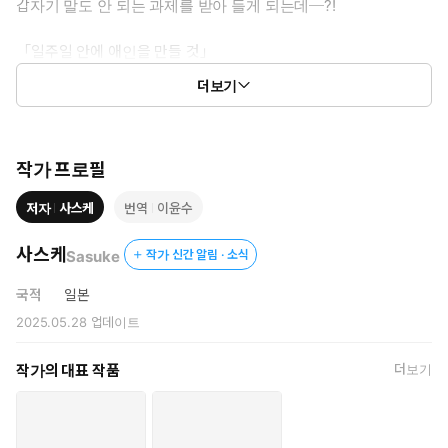
갑자기 말도 안 되는 과제를 받아 들게 되는데─?!
「일주일 안에 애인을 만들 것」
더보기
개성 강한 친구들에게 둘러싸여 과연 ‘애인 만들기’는 가능할 것인
가…?!
‘거짓의 마리골드’로 강렬한 임팩트를 주었던 작가, 사스케의 신작
작가 프로필
GL 만화가 국내 전격 발매!
저자
사스케
번역
이윤수
사스케
Sasuke
작가 신간 알림 · 소식
국적
일본
2025.05.28
업데이트
작가의 대표 작품
더보기