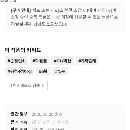
[구매 안내]
세트 또는 시리즈 전권 소장 시(대여 제외) 이미
소장 중인 중복 작품은 다른 계정에 선물할 수 있는 쿠폰으로
지급됩니다.
자세히 알아보기 >
이 작품의 키워드
#
순정만화
#
학원물
#
GL/백합
#
계약관계
#
평점4점이상
#
e북
#
일본
다른 키워드로 검색
출간 정보
2026.05.26
출간
듣기 기능
TTS(듣기)
미
지원
파일 정보
139.6MB
170 쪽