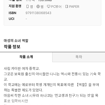
지원 환경
PC뷰어
PAPER
앱
웹
ISBN
9791138068543
UCI
-
마성의 소녀 역할
작품 정보
작품 소개
목차
사립 카이란 여자 중학교.
그곳은 보육원 출신의 아이들만 다니는 역사와 전통이 있는 기숙 학
교.
이 학교에는 예로부터 학생 개개인의 목표에 따른 【역할】을 부여
하는 특별한 제도가 있었다.
마음씨 착한 소녀 시무라 하나코는 ‘전교생과 친구가 되는 것’을 목
표로 입학하지만