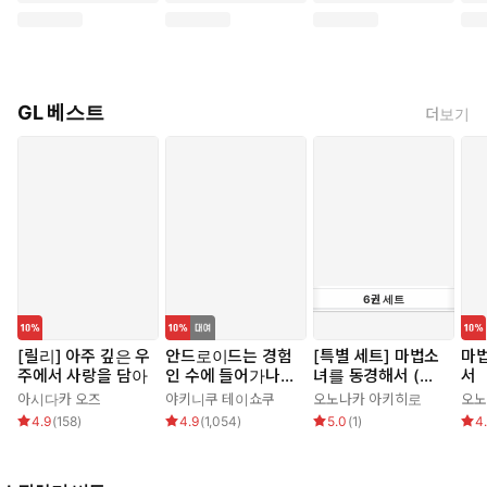
GL 베스트
더보기
6
권
세트
[릴리] 아주 깊은 우
안드로이드는 경험
[특별 세트] 마법소
마
주에서 사랑을 담아
인 수에 들어가나
녀를 동경해서 (총
서
요??
6권)
아시다카 오즈
야키니쿠 테이쇼쿠
오노나카 아키히로
오노
4.9
(
158
)
4.9
(
1,054
)
5.0
(
1
)
4