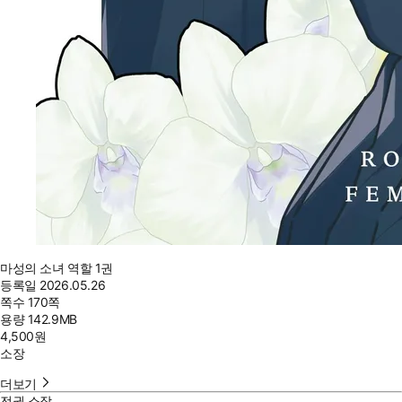
마성의 소녀 역할 1권
등록일
2026.05.26
쪽수
170쪽
용량
142.9MB
4,500
원
소장
더보기
전권 소장