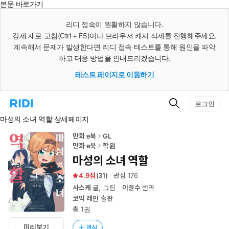
본문 바로가기
인
스
리디 접속이 원활하지 않습니다.
턴
강제 새로 고침(Ctrl + F5)이나 브라우저 캐시 삭제를 진행해주세요.
트
검
계속해서 문제가 발생한다면 리디 접속 테스트를 통해 원인을 파악
색
하고 대응 방법을 안내드리겠습니다.
테스트 페이지로 이동하기
검
리
로그인
색
디
마성의 소녀 역할 상세페이지
홈
으
로
만화 e북
GL
이
만화 e북
학원
동
마성의 소녀 역할
4.9
(
31
)
관심
176
사스케
글, 그림
이윤수
번역
코믹 레인
출판
총 1권
미리보기
관심