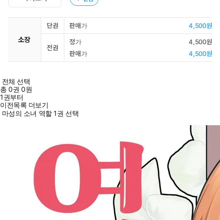
단권
판매가
4,500원
소장
정가
4,500원
전권
판매가
4,500원
전체 선택
총
0
권
0원
1권부터
이전목록 더보기
마성의 소녀 역할 1권 선택