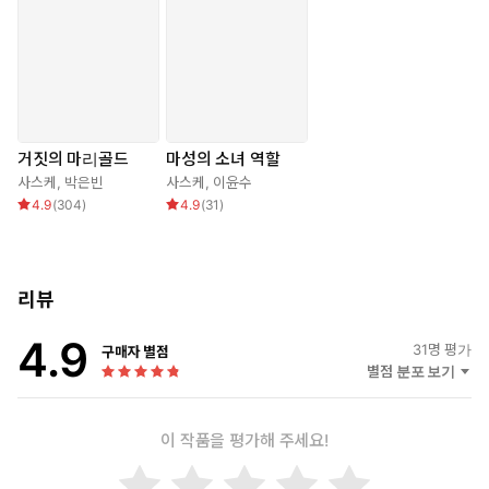
거짓의 마리골드
마성의 소녀 역할
사스케
,
박은빈
사스케
,
이윤수
4.9
(
304
)
4.9
(
31
)
리뷰
4.9
31
명 평가
구매자 별점
별점 분포 보기
이 작품을 평가해 주세요!