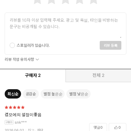
스포일러가 있습니다.
리뷰 등록
리뷰 작성 유의사항
구매자
2
전체
2
최신순
공감순
별점 높은순
별점 낮은순
갭모에의 설정이좋음
snk***
댓글
0
0
2026.06.02
신고
차단