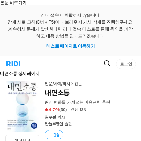
본문 바로가기
인
스
리디 접속이 원활하지 않습니다.
턴
강제 새로 고침(Ctrl + F5)이나 브라우저 캐시 삭제를 진행해주세요.
트
검
계속해서 문제가 발생한다면 리디 접속 테스트를 통해 원인을 파악
색
하고 대응 방법을 안내드리겠습니다.
테스트 페이지로 이동하기
검
리
로그인
색
디
내면소통 상세페이지
홈
으
로
인문/사회/역사
인문
이
내면소통
동
삶의 변화를 가져오는 마음근력 훈련
4.7
(
39
)
관심
138
김주환
저자
인플루엔셜
출판
관심
미리보기