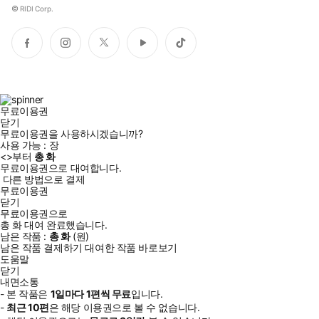
©
RIDI Corp.
페
인
트
유
틱
이
스
위
튜
톡
스
타
터
브
북
그
램
무료이용권
닫기
무료이용권을 사용하시겠습니까?
사용 가능 :
장
<
>부터
총
화
무료이용권으로 대여합니다.
다른 방법으로 결제
무료이용권
닫기
무료이용권으로
총
화
대여 완료했습니다.
남은 작품 :
총
화
(
원)
남은 작품 결제하기
대여한 작품 바로보기
도움말
닫기
내면소통
- 본 작품은
1일
마다
1
편씩 무료
입니다.
-
최근
10편
은 해당 이용권으로 볼 수 없습니다.