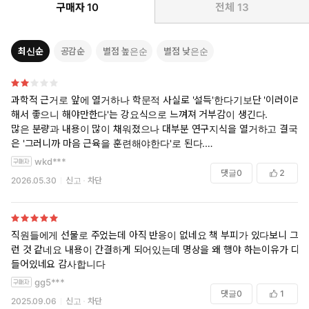
구매자
10
전체
13
터는 연세대 야구팀의 멘털 코치로 활동, 50%를 웃돌던 승률을
80% 이상으로 끌어올리는 성과를 내놓기도 했다. 현재는 정신건강
의학과 의사들을 대상으로 내면소통 명상법을 강연하는 한편, 각계
최신순
공감순
별점 높은순
별점 낮은순
각층의 리더와 명상 강사들에게 명상 훈련을 전수하고 있다. 수년에
걸친 집필을 마무리한 2022년 11월, 처음으로 일반인에게 공개된
저자의 명상 강연은 유튜브에서 누적조회 수 300만 뷰를 넘어서며
과학적 근거로 앞에 열거하나 학문적 사실로 '설득'한다기보단 '이러이러
수많은 이의 삶을 변화시키고 있다. 이 책에서 제시하는 내면소통 이
해서 좋으니 해야만한다'는 강요식으로 느껴져 거부감이 생긴다.
론과 마음근력 훈련법들을 신뢰할 수 있는 이유다.
많은 분량과 내용이 많이 채워졌으나 대부분 연구지식을 열거하고 결국
은 '그러니까 마음 근육을 훈련해야한다'로 된다.
어찌보면 책을 쓴다면 당연한거 아니냐 싶겠지만 근거는 납득할 몇가지
출간에 앞서 이 책을 먼저 읽은 최재천 교수는 저자의 명상을 “최
wkd***
만 주어져도 얼마든 설득될수 있는데 그게 너무 많으니 오히려 더 어렵게
첨단 뇌과학과 물리학에 기반하여 통섭적으로 구축한 명상”이라
댓글
0
2
2026.05.30
신고
차단
느껴지고 거부감을 들게한다.
규정했다. 흔히 생각하는 종교적이고 신비주의적인 명상이 아니
자신이 연구한 내용이나 정보를 이만큼했다는걸 보여주는 건 쁘다고 볼
라, 최신 데이터와 현대과학으로 입증된 명상이라는 것이다. 철저
수는 없지만, 자신의 정보를 하루종일말하는 사람보단 그중에서 핵심만
한 검증과 실험으로 일관된 이 책 《내면소통》은 그 어느 때보다
간결하되 명확하게 전달할줄 아는것이 더욱 좋은 것임은 분명할것이다.
직원들에게 선물로 주었는데 아직 반응이 없네요 책 부피가 있다보니 그
마음근력이 약해진 우리 디지털 인류에게 건강하고 행복한 삶의
런 것 같네요 내용이 간결하게 되어있는데 명상을 왜 행야 하는이유가 다
방법을 제시하는 방향타가 되어줄 것이다.
들어있네요 감사합니다
gg5***
댓글
0
1
2025.09.06
신고
차단