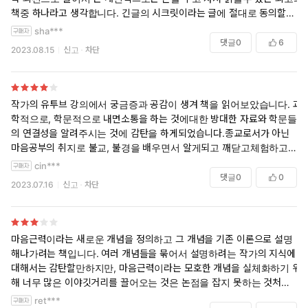
책중 하나라고 생각합니다. 긴글의 시크릿이라는 글에 절대로 동의할수
없고 차원이 다른 책입니다. 나는 무엇일까? 나라는 사람은 왜 이런 모양
sha***
으로 살고 있고 같은 행동을 반복하는가? 행복한 "나"와 불행한 "나"의
댓글
0
6
2023.08.15
신고
차단
실체는 무엇일까? 나를 바꾸고 싶은데 유전적으로 환경의 이유로 이번생
은 힘들겠구나 등의 생각을 하며 나의 틀안에 갇혀서 살고 있는 자신의 모
습이 괴롭게 느껴진적이 있는 분이라면 추천하고 싶습니다.
작가의 유투브 강의에서 궁금증과 공감이 생겨 책을 읽어보았습니다. 과
저 개인적으로는 자살기도를 여러번 한 아버지의 딸로 자라 초등학교 들
학적으로, 학문적으로 내면소통을 하는 것에대한 방대한 자료와 학문들
어가기 전부터 우울증과 불면증을 갖고 평생을 산 사람으로써 작가님이
의 연결성을 알려주시는 것에 감탄을 하게되었습니다.종교로서가 아닌
제시하시는 방법과 수면명상으로 정말 많은 변화가 있었습니다. 나 자체
마음공부의 취지로 불교, 불경을 배우면서 알게되고 깨닫고체험하고나가
라고 평생 믿고 죽어야 끝나겠지 하던 증상들이 물리적으로 제어가 될수
는 과정에서 이 책을 접했는데 결국 같은얘기를 하는 거구나 함을 느꼈습
cin***
있다는걸 경험했고 유투브에서 본 내용을 책으로 갖게 되어 너무 기쁩니
니다. 다만 중간이후에 넘 방대한 자료와, 전문가의 말씀들과 채우면서 요
댓글
0
0
2023.07.16
신고
차단
다. 부모가 되실 분들이나 자녀가 있으신 분들이 꼭 읽으셨으면 합니다.
지를 뒷받침하고싶어하시는 욕구에 요지의 힘이 약해지는 듯합니다.
정말 추천합니다!
마음근력이라는 새로운 개념을 정의하고 그 개념을 기존 이론으로 설명
해나가려는 책입니다. 여러 개념들을 묶어서 설명하려는 작가의 지식에
대해서는 감탄할만하지만, 마음근력이라는 모호한 개념을 실체화하기 위
해 너무 많은 이야깃거리를 끌어오는 것은 논점을 잡지 못하는 것처럼 보
입니다. 수많은 지식 사이에서 독자가 어떤 깨달음을 얻을 수도 있겠지만,
ret***