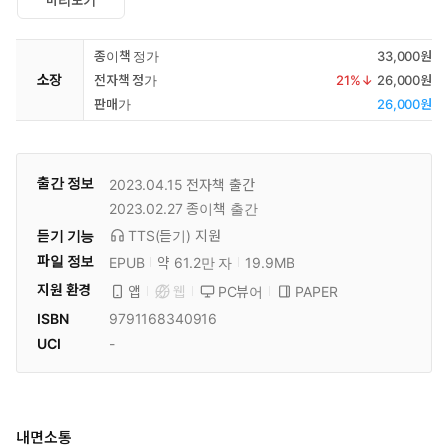
종이책 정가
33,000원
소장
전자책 정가
21
%↓
26,000원
판매가
26,000원
출간 정보
2023.04.15
전자책 출간
2023.02.27
종이책 출간
듣기 기능
TTS(듣기)
지원
파일 정보
EPUB
약 61.2만 자
19.9MB
지원 환경
PC뷰어
PAPER
앱
웹
ISBN
9791168340916
UCI
-
내면소통