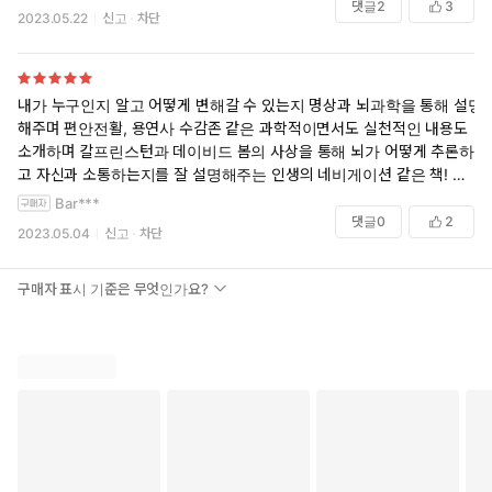
그것이 지식들을 하나의 개념으로 모으려는 작가의 노력때문은 아니라는
댓글
2
3
2023.05.22
신고
차단
생각이 듭니다. 특히 양자역학을 끌어올 때는, 지금까지 말한 지식들이 맞
는 말인가 싶을 정도로 회의감이 많이 들었습니다. 하지만 당신은 변할 수
있다는 메세지를 던져주는 것은 긍정적입니다. 요약하면, 분량이 좀 많은
시크릿입니다.
내가 누구인지 알고 어떻게 변해갈 수 있는지 명상과 뇌과학을 통해 설명
해주며 편안전활, 용연사 수감존 같은 과학적이면서도 실천적인 내용도
소개하며 칼프린스턴과 데이비드 봄의 사상을 통해 뇌가 어떻게 추론하
고 자신과 소통하는지를 잘 설명해주는 인생의 네비게이션 같은 책! 일독,
아니 두고두고 읽을 만한 좋은 책으로 추천드리고 싶다.
Bar***
댓글
0
2
2023.05.04
신고
차단
구매자 표시 기준은 무엇인가요?