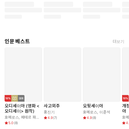
인문 베스트
더보기
오디세이아 (영화 <
사고외주
오뒷세이아
개정
오디세이> 원작)
아
홍진기
호메로스
,
이준석
호메로스
,
페테르 파울 루벤스
,
박문재
호
4.9
(
7
)
4.9
(
8
)
5.0
(
8
)
4