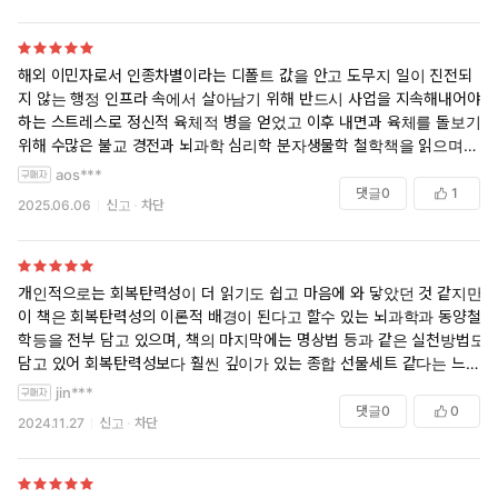
해외 이민자로서 인종차별이라는 디폴트 값을 안고 도무지 일이 진전되
지 않는 행정 인프라 속에서 살아남기 위해 반드시 사업을 지속해내어야
하는 스트레스로 정신적 육체적 병을 얻었고 이후 내면과 육체를 돌보기
위해 수많은 불교 경전과 뇌과학 심리학 분자생물학 철학책을 읽으며 나
와 내 삶 가족과 환경 인생의 의미를 되짚어 찾으려 노력중이다 몇번 이
aos***
책을 접할 기회가 있었으나 자기개발서 부류 책에 회의를 느낀터라 같은
댓글
0
1
2025.06.06
신고
차단
부류로 생각했지만 얼마전 김주환 교수 인터뷰를 보고 무작정 책을 샀다
현재 서문과 챕터 1 을 읽었는데 이 책이 불교경전 만큼 내 마음을 다스리
고 위안을 줄수 있을거란 확신이 들었다
이 방대한 책속에 그 답이 들어있는 한문장이 새겨져 있기를 바라며 다시
개인적으로는 회복탄력성이 더 읽기도 쉽고 마음에 와 닿았던 것 같지만..
책장을 펼친다
이 책은 회복탄력성의 이론적 배경이 된다고 할수 있는 뇌과학과 동양철
학등을 전부 담고 있으며, 책의 마지막에는 명상법 등과 같은 실천방법도
담고 있어 회복탄력성보다 훨씬 깊이가 있는 종합 선물세트 같다는 느낌
을 받았습니다. 강추합니다.
jin***
댓글
0
0
2024.11.27
신고
차단