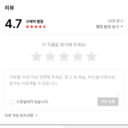
“나와 세상을 바꾸는 힘은 불굴의 의지가 아니라
리뷰
실패를 두려워하지 않는 마음근력에서 나온다.”
4.7
39
명 평가
구매자 별점
《회복탄력성》 김주환 교수가 최신 뇌과학과 명상으로 안내하는
별점 분포 보기
모든 두려움으로부터 완전히 자유로워지는 법
★ 최재천, 권오현, 채정호, 김봉진, 김대식, 김미경, 장동선, 최재붕
이 작품을 평가해 주세요!
한국 최고의 학계‧경영계 리더 8인의 강력 추천!
마음에도 근육이 있다. 몸의 근력처럼 마음근력도 체계적이고 반복
적으로 훈련하면 강해진다. 베스트셀러 《회복탄력성》 출간 후 한
층 더 깊이 마음근력 연구에 집중해온 김주환 교수는 신간 《내면소
통》을 통해 마음근력을 키우는 가장 효과적인 방법을 밝혔다. ‘내면
소통’이 마음근력의 기초이며, 올바른 내면소통을 위한 최선의 방법
은 명상이라는 것. 그는 ‘내면소통 명상’의 효능을 입증하기 위해 국
내 유수의 뇌과학자, 정신건강의학 전문의들과 공동 연구를 진행하
스포일러가 있습니다.
리뷰 등록
는 한편 그 연구 결과를 현장에서 직접 검증했다.
리뷰 작성 유의사항
일례로 프로야구팀 NC다이노스의 현역 선수들을 대상으로 마음근
력 훈련을 실행해 경기력 향상에 일조했고, 이를 계기로 2017년도부