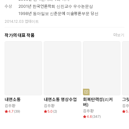
수상
2001년 한국언론학회 신진교수 우수논문상
1998년 동아일보 신춘문예 미술평론부문 당선
2014.12.03
업데이트
작가의 대표 작품
더보기
내면소통
내면소통 명상수업
회복탄력성(리커
그
버)
김주환
김주환
김
김주환
4.7
(
39
)
5.0
(
2
)
5
4.6
(
347
)