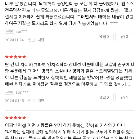
너무 잘 봤습니다. 뇌과학과 동양철학 등 모든 게 다 들어있어요. 맨 뒤에
전통명상 편도 너무 좋았고요. 다른 책들은 길게 답답하게 썼던데 짧고 간
결하고 이해하기 쉽게 써놓으셨습니다. 그러면서도 빼먹는 내용이 없고…
하여튼 저같은 모지리도 쉽게 알게 되어 감동이었습니다. ㅜㅜ
sei***
댓글
0
0
2024.11.24
신고
차단
딴 건 다 차치하고라도 양자역학과 상대성 이론에 대한 고찰과 연구에 대
한 부분에서 그 어느 명작의 소설이나 영화와 같은 스토리텔링과는 차원
이 다른 감동을 느끼면서 철학적인 깨달음을 받았어요. 평생 궁금했던 것,
매번 제자리로 돌아왔던 질문을 정면으로 마주하고 그 답을 찾아가는 여
정에 필요한 짐을 잘 꾸린 느낌입니다.
son***
댓글
0
1
2024.01.15
신고
차단
어쩌면 평생 어떤 사람들은 인지 하지 못하는 깊이의 자신의 자아나
"나"라는 실체에 관해 설명하기 위해 작가가 읽는 모두가 이해할수 있도
록 최선으로 풀어서 쓴 개인적으로는 돈을 주고 사서 읽을수 있는 최고의