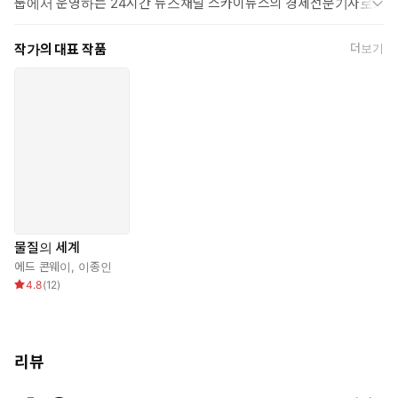
룹에서 운영하는 24시간 뉴스채널 스카이뉴스의 경제전문기자로 일
하고 있다. 저널리즘 분야에서 다수의 기자상을 수상했으며, 그의 첫
번째 책 《위대한 경제》는 영국 출간 즉시 베스트셀러가 되었다.
작가의 대표 작품
더보기
""모래・소금・철・구리・석유・리튬""
물질은 어떻게 역사를 움직이는가!
인간 세계를 확장시킨 물질에 관한 가장 지적인 탐구
물질의 세계
에드 콘웨이
,
이종인
칠레 아타카마 사막에서 기가팩토리 네바다까지,
4.8
(
12
)
가장 원시적인 곳에서 발견한 최첨단의 세계
★ 2023 《이코노미스트》 올해의 책 / 2023 《뉴스테이츠먼》
올해의 책
리뷰
★ 2023 《파이낸셜타임스》 올해의 책 / 2023 《더타임스》 올
해의 책