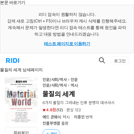
본문 바로가기
인
스
리디 접속이 원활하지 않습니다.
턴
강제 새로 고침(Ctrl + F5)이나 브라우저 캐시 삭제를 진행해주세요.
트
검
계속해서 문제가 발생한다면 리디 접속 테스트를 통해 원인을 파악
색
하고 대응 방법을 안내드리겠습니다.
테스트 페이지로 이동하기
검
리
로그인
색
디
물질의 세계 상세페이지
홈
으
로
인문/사회/역사
인문
이
인문/사회/역사
역사
동
물질의 세계
6가지 물질이 그려내는 인류 문명의 대서사시
4.8
(
12
)
관심
122
에드 콘웨이
저자
이종인
번역
인플루엔셜
출판
미리보기
관심