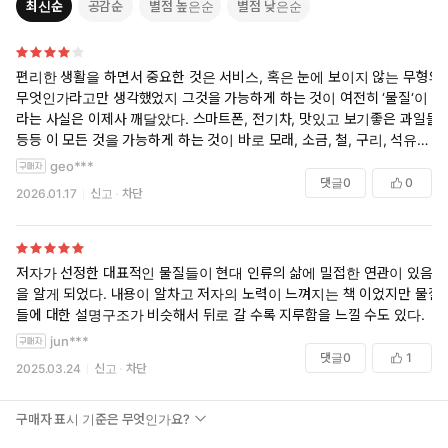
최신순
공감순
별점 높은순
별점 낮은순
기를 통해 세상을 바꾸는 물질의 새로운 세계로 한걸음 더 다가갈
수 있다.
편리한 생활을 하면서 중요한 것은 서비스, 혹은 눈에 보이지 않는 무형의
무엇인가라고만 생각했었지 그것을 가능하게 하는 것이 여전히 ‘물질‘이
라는 사실은 이제사 깨달았다. 스마트폰, 전기차, 맛있고 보기좋은 과일들
등등 이 모든 것을 가능하게 하는 것이 바로 모래, 소금, 철, 구리, 석유,
리튬 같은 물질이었다니.
geo***
댓글
0
0
2026.01.17
신고
차단
[ 알베르트 아인슈타인Albert Einstein은 상대성 이론을 설명해달라는 기
자들의 요청에 이렇게 답했다. “그것은 이렇게 설명할 수 있습니다. 이전
에는 모두가 우주에서 물질이 사라지면 오로지 시간과 공간만 남으리라
고 믿었습니다. 그러나 상대성 이론에 따르면, 시간과 공간도 물질과 함께
저자가 선정한 대표적인 물질들이 현대 인류의 삶에 밀접한 연관이 있음
사라져버립니다.” 물질 세계에 대해서도 같은 말을 할 수 있다. 물질은 문
을 알게 되었다. 내용이 알차고 저자의 노력이 느껴지는 책 이었지만 물질
명의 뼈대이다. 그러므로 물질이 사라진다면 우리의 정상적 생활은 붕괴
들에 대한 설명구조가 비슷해서 뒤로 갈 수록 지루함을 느낄 수도 있다.
된다. ]
jun***
댓글
0
1
2025.03.24
신고
차단
자동차를 굴러가게 해주는 연료로만 생각했던 석유에서 플라스틱, 비료,
포장재, 의약품. 방부제와 합성수지, 페인트와 접착제, 염료와 향료를 만
들어낼 수 있다는 사실은 충격적이기까지 했다. 특히 오늘날 우리가 먹는
구매자 표시 기준은 무엇인가요?
것 대부분은 따지고 보면 화석연료의 산물이다. 전 세계 농작물 대부분이