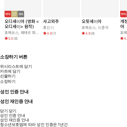
벌 전력망을 구축하면, 태양에너지와 풍력이 풍부한 국가가 다른 국가에
전력을 공급한다. 선박과 항공기에는 친환경 연료를, 땅에는 친환경 비료
를 뿌리며, 베셀링과 같은 정유공장은 석유가 아닌 전분과 의료 폐기물로
오디세이아 (영화 <
사고외주
오뒷세이아
개정
부터 플라스틱과 화학물질을 만들어낼 것이다.
오디세이> 원작)
아
홍진기
호메로스
,
이준석
호메로스
,
페테르 파울 루벤스
,
박문재
호
4.9
(
7
)
4.9
(
8
)
물질의 세계 | 에드 콘웨이, 이종인 저
5.0
(
8
)
4
#물질의세계 #에드콘웨이 #인플루엔셜 #탄소중립 #북스타그램
소장하기 버튼
위시리스트에 담기
카트에 담기
선물하기
소장하기
성인 인증 안내
성인 재인증 안내
닫기
닫기
성인 인증 안내
성인 재인증 안내
청소년보호법에 따라 성인 인증은 1년간