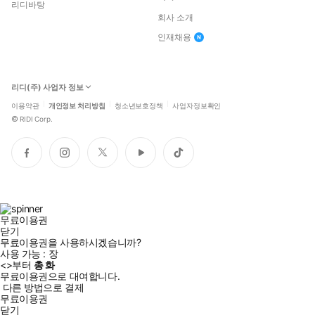
리디바탕
회사 소개
인재채용
리디(주) 사업자 정보
이용약관
개인정보 처리방침
청소년보호정책
사업자정보확인
©
RIDI Corp.
페
인
트
유
틱
이
스
위
튜
톡
스
타
터
브
북
그
램
무료이용권
닫기
무료이용권을 사용하시겠습니까?
사용 가능 :
장
<
>부터
총
화
무료이용권으로 대여합니다.
다른 방법으로 결제
무료이용권
닫기