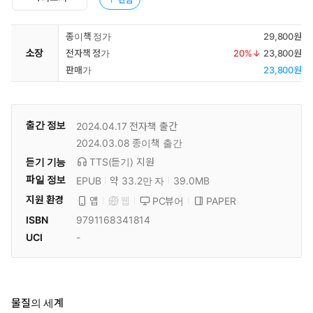
종이책 정가
29,800원
소장
전자책 정가
20
%↓
23,800원
판매가
23,800원
출간 정보
2024.04.17
전자책 출간
2024.03.08
종이책 출간
듣기 기능
TTS(듣기)
지원
파일 정보
EPUB
약 33.2만 자
39.0MB
지원 환경
PC뷰어
PAPER
앱
웹
ISBN
9791168341814
UCI
-
물질의 세계