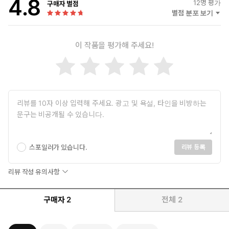
4.8
12
명 평가
구매자 별점
★ 2023 《더위크》 최고의 비즈니스북
별점 분포 보기
★ 2023 《파이낸셜타임스》 올해의 비즈니스북 최종후보
★ 2023 《뉴욕타임스》・BBC 라디오 추천 도서
이 작품을 평가해 주세요!
모래, 소금, 철, 구리, 석유, 리튬. 이 여섯 가지 물질은 인류 역사상
가장 중요한 물질로 암흑기에서 현대의 고도로 발달한 사회로 인간
의 세계를 확장시켰다. 컴퓨터와 스마트폰에 전력을 공급하고, 집과
빌딩을 지으며, 생명을 구하는 의약품을 만들지만 우리 대부분은 이
물질이 무엇인지, 우리 삶에 어떤 영향을 미치고 있는지 알지 못한
다.
《물질의 세계(Material World)》는 영국의 저널리스트 에드 콘웨
이(Ed Conway)의 발걸음을 통해 우리가 알지 못했고 볼 수 없었던
스포일러가 있습니다.
리뷰 등록
물질이 가진 경이로운 세계로 독자들을 안내한다. 무더운 유럽의 가
장 깊은 광산부터 티끌 하나 없는 대만의 반도체 공장, 칠레 아타카
리뷰 작성 유의사항
마 사막의 소금호수까지. 물질을 찾아 전 세계 곳곳을 탐험하는 과정
속에 인간의 새로운 미래를 가져다 줄 대체 불가능한 여섯 가지 물
질의 비밀이 밝혀진다.
구매자
2
전체
2
물질은 어떤 과정을 거쳐 놀랍도록 복잡한 제품으로 탄생할까? 여
섯 가지 물질의 여정이 만들어가는 기적적인 과정과 숨겨진 이야